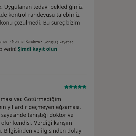
k. Uygulanan tedavi beklediğimiz
de kontrol randevusu talebimiz
 konu çözülmedi. Bu süreç bizim
kullanıcının görüşüne göre ed...k
tanesi
•
Normal Randevu
•
Görüşü şikayet et
p verin!
Şimdi kayıt olun
zaması var. Götürmediğim
in yıllardır geçmeyen eğzaması,
ayesinde tanıştığı doktor ve
 olur kendisi. Verdiği karışım
Bilgisinden ve ilgisinden dolayı