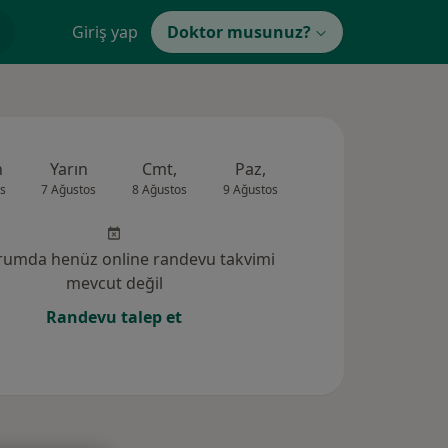
Giriş yap
Doktor musunuz?
n
Yarın
Cmt,
Paz,
Pzt,
Sal,
s
7 Ağustos
8 Ağustos
9 Ağustos
10 Ağustos
11 Ağus
rumda henüz online randevu takvimi
mevcut değil
Randevu talep et