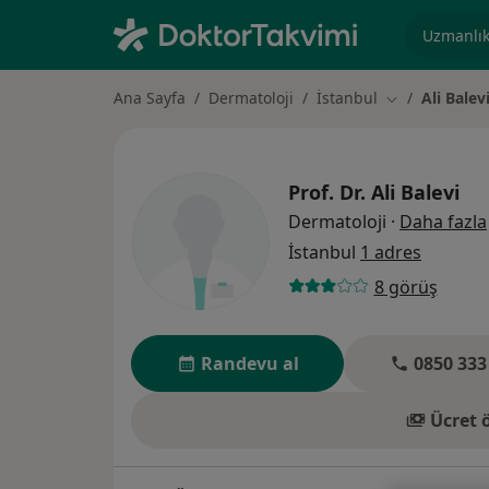
Uzmanlık, 
Ana Sayfa
Dermatoloji
İstanbul
Ali Balev
Şehir değiştir
Prof. Dr.
Ali Balevi
Dermatoloji
·
Daha fazla
İstanbul
1 adres
8 görüş
Randevu al
0850 333
Ücret 