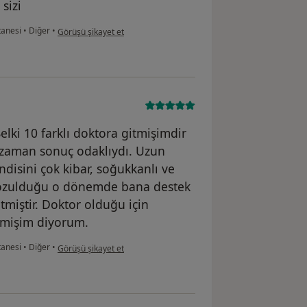
sizi
kullanıcının görüşüne göre re...e
tanesi
•
Diğer
•
Görüşü şikayet et
Belki 10 farklı doktora gitmişimdir
rzaman sonuç odaklıydı. Uzun
disini çok kibar, soğukkanlı ve
 bozulduğu o dönemde bana destek
etmiştir. Doktor olduğu için
itmişim diyorum.
kullanıcının görüşüne göre sb...g
tanesi
•
Diğer
•
Görüşü şikayet et