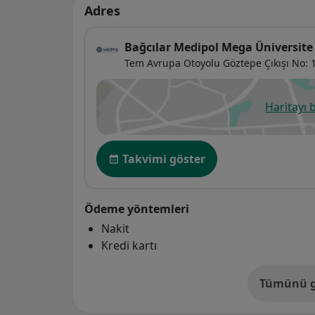
Adres
Bağcılar Medipol Mega Üniversite
Tem Avrupa Otoyolu Göztepe Çıkışı No: 1
Haritayı 
ye
Uygunluk
Takvimi göster
Ödeme yöntemleri
Nakit
Kredi kartı
Tümünü g
ad