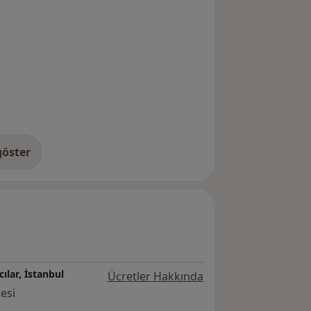
öster
neyim hakkında
lar, İstanbul
Ücretler Hakkında
esi