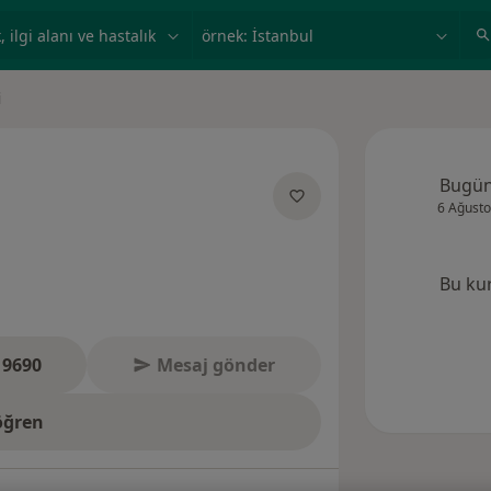
ilgi alanı ve hastalık, isim
örnek: İstanbul
i
Bugü
6 Ağusto
uzmanliklar hakkinda
Bu ku
 9690
Mesaj gönder
öğren