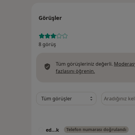
Görüşler
8 görüş
Tüm görüşleriniz değerli.
Moderasy
Görüşler hakkında
fazlasını öğrenin.
Görüşler içeri
ed...k
Telefon numarası doğrulandı
E