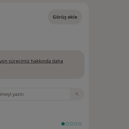
Görüş ekle
on sürecimiz hakkında daha
 daha fazla bilgi edinin
sinde ara