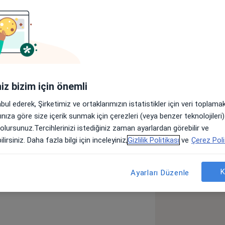
Adresler
Görüşler (8)
site Hastanesi' nde Dermatoloji
tedir.
iniz bizim için önemli
a11y_sr_more_diseases
gzama
Cilt Hastalıkları
+5
abul ederek, Şirketimiz ve ortaklarımızın istatistikler için veri toplam
arınıza göre size içerik sunmak için çerezleri (veya benzer teknolojiler
 olursunuz.Tercihlerinizi istediğiniz zaman ayarlardan görebilir ve
lirsiniz. Daha fazla bilgi için inceleyiniz,
Gizlilik Politikası
ve
Çerez Poli
K
Ayarları Düzenle