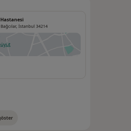
 Hastanesi
Bağcılar,
İstanbul
34214
büyüt
ni bir sekmede açılır
öster
res hakkında