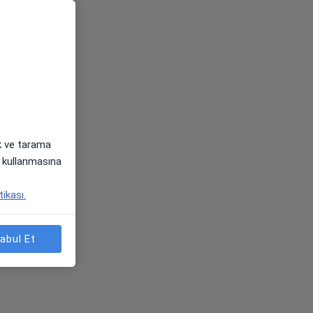
ak ve tarama
i) kullanmasına
tikası.
abul Et