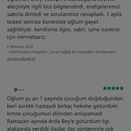
alerjisiyle ilgili bizi bilgilendirdi, endişelerimizi
sabırla dinledi ve sorularımızı cevapladı. 1 aylık
tedavi sonrası kontrolde oğlum gayet
sağlıklıydı. kendisine ilgisi, sabrı, işine özverisi
için minnettarız.
6 Temmuz 2022
•
Özel Genesis Hospital
•
Çocuk Sağlığı Ve Hastalıkları Randevusu
•
kullanıcının görüşüne göre Hasta
Görüşü şikayet et
g.....
G
Oğlum şu an 1 yaşında çocuğum doğduğundan
beri sürekli hastaydı birkaç hekime götürdüm
kimse çocuğumun dilinden anlayamadı
Ramazan ayında Arda Bey'e götürdüm ilgi
alakasıyla verdiği ilaçlar, ilaç yöntemiyle çok