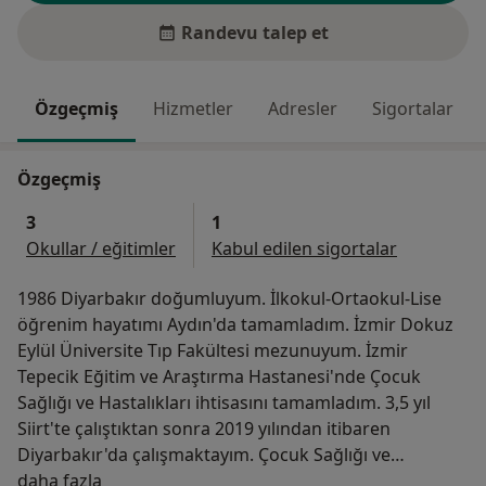
Randevu talep et
Özgeçmiş
Hizmetler
Adresler
Sigortalar
Özgeçmiş
3
1
Okullar / eğitimler
Kabul edilen sigortalar
1986 Diyarbakır doğumluyum. İlkokul-Ortaokul-Lise
öğrenim hayatımı Aydın'da tamamladım. İzmir Dokuz
Eylül Üniversite Tıp Fakültesi mezunuyum. İzmir
Tepecik Eğitim ve Araştırma Hastanesi'nde Çocuk
Sağlığı ve Hastalıkları ihtisasını tamamladım. 3,5 yıl
Siirt'te çalıştıktan sonra 2019 yılından itibaren
Diyarbakır'da çalışmaktayım. Çocuk Sağlığı ve
Hakkımda
Hastalıkları konularında güncel bilgi ve deneyimleri
daha fazla