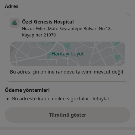
Adres
Özel Genesis Hospital
Huzur Evleri Mah. Seyrantepe Bulvarı No:18,
Kayapınar
21070
Haritayı büyüt
yeni bir sekmede açılır
Uygunluk
Bu adres için online randevu takvimi mevcut değil
Ödeme yöntemleri
Bu adreste kabul edilen sigortalar
Detaylar
Tümünü göster
adres hakkında