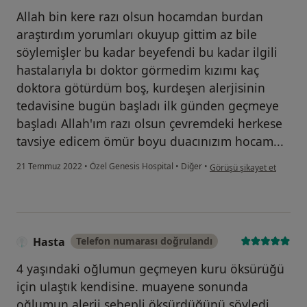
Allah bin kere razı olsun hocamdan burdan
araştırdım yorumları okuyup gittim az bile
söylemişler bu kadar beyefendi bu kadar ilgili
hastalarıyla bı doktor görmedim kızımı kaç
doktora götürdüm boş, kurdeşen alerjisinin
tedavisine bugün başladı ilk günden geçmeye
başladı Allah'ım razı olsun çevremdeki herkese
tavsiye edicem ömür boyu duacınızım hocam...
kullanıcının görüşüne göre
21 Temmuz 2022
•
Özel Genesis Hospital
•
Diğer
•
Görüşü şikayet et
Hasta
Telefon numarası doğrulandı
4 yaşındaki oğlumun geçmeyen kuru öksürüğü
için ulaştık kendisine. muayene sonunda
oğlumun alerji sebepli öksürdüğünü söyledi.