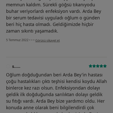
memnun kaldım. Sürekli göğsü tıkanıyodu
buhar veriyorlardı enfeksiyon vardı. Arda Bey
bir serum tedavisi uyguladı oğlum o günden
beri hiç hasta olmadı. Geldiğimizde hiçbir
zaman sıkıntı yaşamadık.
kullanıcının görüşüne göre g.....
5 Temmuz 2022
•
•
•
Görüşü şikayet et
s.....
S
Oğlum doğduğundan beri Arda Bey'in hastası
çoğu hastalıkları çıktı teşhisi kendisi koydu Allah
binlerce kez razı olsun. Enfeksiyondan dolayı
geldik ilk doğduğunda sarılıktan dolayı geldik
su fıtığı vardı. Arda Bey bize yardımcı oldu. Her
konuda anne olarak beni bilgilendirdi çok