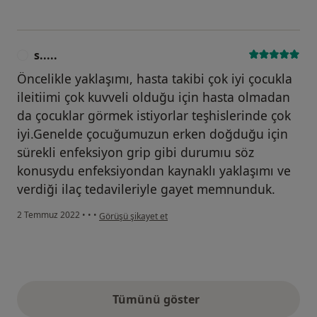
s.....
S
Öncelikle yaklaşımı, hasta takibi çok iyi çocukla
ileitiimi çok kuvveli olduğu için hasta olmadan
da çocuklar görmek istiyorlar teşhislerinde çok
iyi.Genelde çocuğumuzun erken doğduğu için
sürekli enfeksiyon grip gibi durumıu söz
konusydu enfeksiyondan kaynaklı yaklaşımı ve
verdiği ilaç tedavileriyle gayet memnunduk.
kullanıcının görüşüne göre s.....
2 Temmuz 2022
•
•
•
Görüşü şikayet et
Tümünü göster
yukarıdaki görüşler