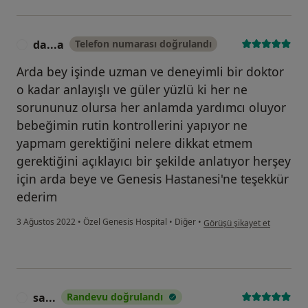
da...a
Telefon numarası doğrulandı
D
Arda bey işinde uzman ve deneyimli bir doktor
o kadar anlayışlı ve güler yüzlü ki her ne
sorununuz olursa her anlamda yardımcı oluyor
bebeğimin rutin kontrollerini yapıyor ne
yapmam gerektiğini nelere dikkat etmem
gerektiğini açıklayıcı bir şekilde anlatıyor herşey
için arda beye ve Genesis Hastanesi'ne teşekkür
ederim
kullanıcının görüşüne göre d
3 Ağustos 2022
•
Özel Genesis Hospital
•
Diğer
•
Görüşü şikayet et
sa...
Randevu doğrulandı
S