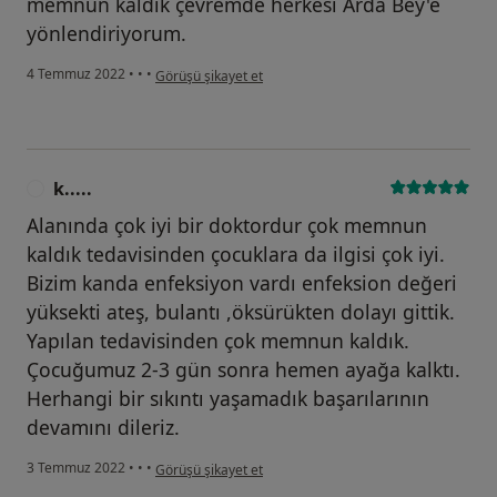
memnun kaldık çevremde herkesi Arda Bey'e
yönlendiriyorum.
kullanıcının görüşüne göre s.....
4 Temmuz 2022
•
•
•
Görüşü şikayet et
k.....
K
Alanında çok iyi bir doktordur çok memnun
kaldık tedavisinden çocuklara da ilgisi çok iyi.
Bizim kanda enfeksiyon vardı enfeksion değeri
yüksekti ateş, bulantı ,öksürükten dolayı gittik.
Yapılan tedavisinden çok memnun kaldık.
Çocuğumuz 2-3 gün sonra hemen ayağa kalktı.
Herhangi bir sıkıntı yaşamadık başarılarının
devamını dileriz.
kullanıcının görüşüne göre k.....
3 Temmuz 2022
•
•
•
Görüşü şikayet et