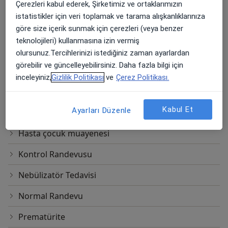
Çerezleri kabul ederek, Şirketimiz ve ortaklarımızın
Esd (Sedimantasyon)
istatistikler için veri toplamak ve tarama alışkanlıklarınıza
Fototerapi
göre size içerik sunmak için çerezleri (veya benzer
teknolojileri) kullanmasına izin vermiş
Gaitada Adenovirüs Antijeni
olursunuz.Tercihlerinizi istediğiniz zaman ayarlardan
görebilir ve güncelleyebilirsiniz. Daha fazla bilgi için
Gaitada Amip Antijeni Testi
inceleyiniz,
Gizlilik Politikası
ve
Çerez Politikası.
Gaitada Rotavirüs Antijeni
Kabul Et
Ayarları Düzenle
Gelişimsel bozuklukların erken tanısı
Hasta çocuk muayenesi
Kontrol Randevusu
Nebülizatör Tedavisi
Normal Randevu
Prematürite