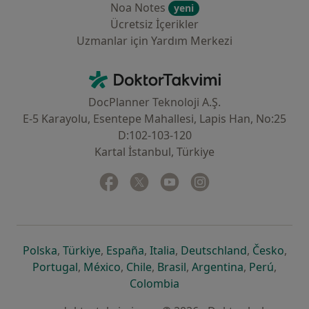
Noa Notes
yeni
Ücretsiz İçerikler
Uzmanlar için Yardım Merkezi
İletişim
DoktorTakvimi - Ana Sayfa
DocPlanner Teknoloji A.Ş.
E-5 Karayolu, Esentepe Mahallesi, Lapis Han, No:25
D:102-103-120
Kartal İstanbul, Türkiye
Facebook
yeni bir sekmede açılır
Twitter
yeni bir sekmede açılır
Youtube
yeni bir sekmede açılır
Instagram
yeni bir sekmede aç
yeni bir sekmede açılır
yeni bir sekmede açılır
yeni bir sekmede açılır
yeni bir sekmede açılır
yeni bir sek
yeni 
Polska
,
Türkiye
,
España
,
Italia
,
Deutschland
,
Česko
,
yeni bir sekmede açılır
yeni bir sekmede açılır
yeni bir sekmede açılır
yeni bir sekmede açılır
yeni bir sekm
yeni bi
Portugal
,
México
,
Chile
,
Brasil
,
Argentina
,
Perú
,
yeni bir sekmede açılır
Colombia