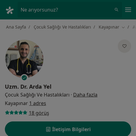
An
Ne arıyorsunuz?
Ana Sayfa
Çocuk Sağlığı Ve Hastalıkları
Kayapınar
A
Şehir d
Uzm. Dr.
Arda Yel
uzmanliklar hak
Çocuk Sağlığı Ve Hastalıkları
·
Daha fazla
Kayapınar
1 adres
18 görüş
İletişim Bilgileri