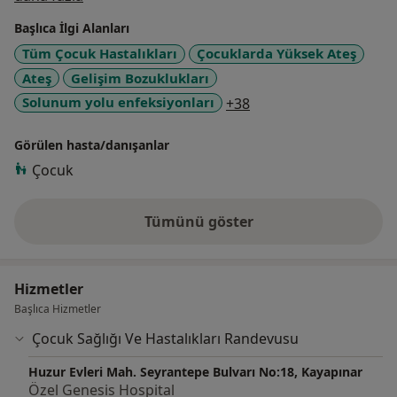
baz alarak işimi severek yapmaya çalışıyorum. Evli ve 2
Başlıca İlgi Alanları
kız çocuğu babasıyım.
Tüm Çocuk Hastalıkları
Çocuklarda Yüksek Ateş
Ateş
Gelişim Bozuklukları
a11y_sr_more_diseas
Solunum yolu enfeksiyonları
+38
Görülen hasta/danışanlar
Çocuk
Tümünü göster
deneyim hakkında
Hizmetler
Başlıca Hizmetler
Çocuk Sağlığı Ve Hastalıkları Randevusu
Huzur Evleri Mah. Seyrantepe Bulvarı No:18, Kayapınar
Özel Genesis Hospital