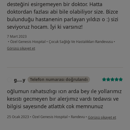
desteğini esirgemeyen bir doktor. Hatta
doktordan fazlası abi bile olabiliyor size. Bizce
bulunduğu hastanenin parlayan yıldızı o :) sizi
seviyoruz hocam. İyi ki varsınız!
7 Mart 2023
•
Özel Genesis Hospital
•
Çocuk Sağlığı Ve Hastalıkları Randevusu
•
kullanıcının görüşüne göre me...m
Görüşü şikayet et
g....y
Telefon numarası doğrulandı
G
oğlumun rahatsızlıgı ıcın arda bey ıle yollarımız
kesıstı gecmeyen bır alerjımız vardı tedavısı ve
bilgisi sayesınde atlattık cok memnunuz
kullanıcının görüşüne göre 
25 Ocak 2023
•
Özel Genesis Hospital
•
Randevu
•
Görüşü şikayet et