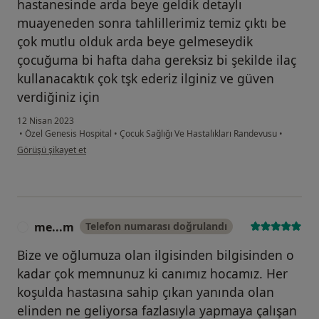
hastanesinde arda beye geldik detaylı
muayeneden sonra tahlillerimiz temiz çıktı be
çok mutlu olduk arda beye gelmeseydik
çocuğuma bi hafta daha gereksiz bi şekilde ilaç
kullanacaktık çok tşk ederiz ilginiz ve güven
verdiğiniz için
12 Nisan 2023
•
Özel Genesis Hospital
•
Çocuk Sağlığı Ve Hastalıkları Randevusu
•
kullanıcının görüşüne göre d....s
Görüşü şikayet et
me...m
Telefon numarası doğrulandı
M
Bize ve oğlumuza olan ilgisinden bilgisinden o
kadar çok memnunuz ki canımız hocamız. Her
koşulda hastasına sahip çıkan yanında olan
elinden ne geliyorsa fazlasıyla yapmaya çalışan