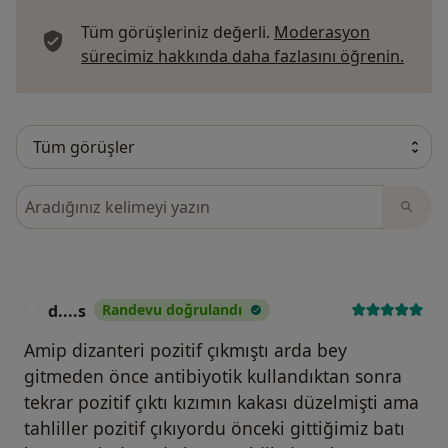
Tüm görüşleriniz değerli.
Moderasyon
Görüş
sürecimiz hakkında daha fazlasını öğrenin.
Görüşler içerisinde ara
d....s
Randevu doğrulandı
D
Amip dizanteri pozitif çıkmıştı arda bey
gitmeden önce antibiyotik kullandıktan sonra
tekrar pozitif çıktı kızımın kakası düzelmişti ama
tahliller pozitif çıkıyordu önceki gittiğimiz batı