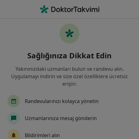
An
Çocuk Sağlığı Ve Hastalıkları • Yenişehir, Diyarbakır
Filters
Sigorta
Harita
Yenişehir, Çocuk Sağlığı Ve Hastalıkları
Sağlığınıza Dikkat Edin
Yakınınızdaki uzmanları bulun ve randevu alın.
Uygulamayı indirin ve size özel özelliklere ücretsiz
erişin:
Randevularınızı kolayca yönetin
Uzm. Dr. Ali Aybar
Uzmanlarınıza mesaj gönderin
Çocuk sağlığı ve hastalıkları
6 görüş
Bildirimleri alın