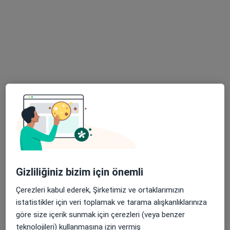
Uzm. Dr. Ali Aybar
Uzm. Dr. Şehmus
Uzm. Dr. Yeliz Kutat
Çocuk sağlığı ve
Sevinç
Çocuk sağlığı ve
hastalıkları
Çocuk sağlığı ve
hastalıkları
hastalıkları
Bu kurumda online uygunluğu bulunan bir doktor veya uzman bulunamadı
Profili Gör
Gizliliğiniz bizim için önemli
Çerezleri kabul ederek, Şirketimiz ve ortaklarımızın
istatistikler için veri toplamak ve tarama alışkanlıklarınıza
göre size içerik sunmak için çerezleri (veya benzer
Uzm. Dr. Ferat Elik
teknolojileri) kullanmasına izin vermiş
Çocuk sağlığı ve hastalıkları