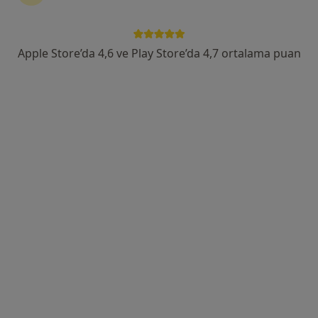
Fırat Mah.595 Sok. No :4, Kayapınar
•
Harita
Dünyapark Hospital
Bu uzman ilgili adres için online danışmanlık/takvim sunmuyor.
Apple Store’da 4,6 ve Play Store’da 4,7 ortalama puan
Randevu talep et
Uzm. Dr. Yeliz Kutat
Çocuk sağlığı ve hastalıkları
7 görüş
Fırat Mah.595 Sok. No :4, Kayapınar
•
Harita
Dünyapark Hospital