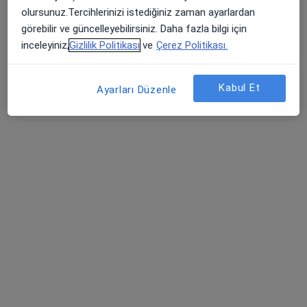
olursunuz.Tercihlerinizi istediğiniz zaman ayarlardan
5 Nisan Mah. Nükhet Coşkun Cad. Bağlar, Diyarbakır
•
Harita
görebilir ve güncelleyebilirsiniz. Daha fazla bilgi için
Diyarbakır Özel Bağlar Hastanesi
inceleyiniz,
Gizlilik Politikası
ve
Çerez Politikası.
Bu uzman ilgili adres için online danışmanlık/takvim sunmuyor.
Kabul Et
Randevu talep et
Ayarları Düzenle
Uzm. Dr. Rıdvan Baykara
Çocuk sağlığı ve hastalıkları
5 Nisan Mah. Nükhet Coşkun Cad. Bağlar, Diyarbakır
•
Harita
Diyarbakır Özel Bağlar Hastanesi