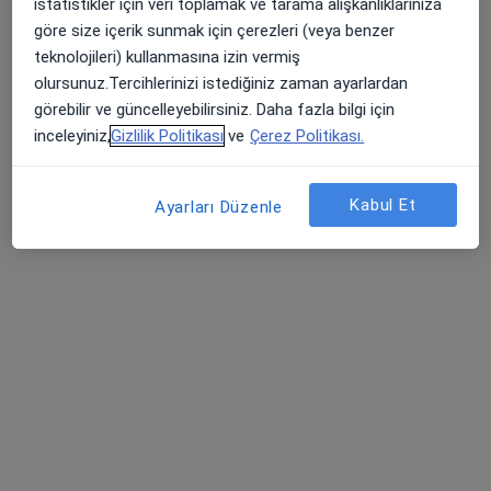
istatistikler için veri toplamak ve tarama alışkanlıklarınıza
göre size içerik sunmak için çerezleri (veya benzer
5 Nisan Mah. Nükhet Coşkun Cad. Bağlar, Diyarbakır
•
Harita
teknolojileri) kullanmasına izin vermiş
Diyarbakır Özel Bağlar Hastanesi
olursunuz.Tercihlerinizi istediğiniz zaman ayarlardan
Bu uzman ilgili adres için online danışmanlık/takvim sunmuyor.
görebilir ve güncelleyebilirsiniz. Daha fazla bilgi için
inceleyiniz,
Gizlilik Politikası
ve
Çerez Politikası.
Randevu talep et
Kabul Et
Ayarları Düzenle
Uzm. Dr. Şehmus Sevinç
Çocuk sağlığı ve hastalıkları
Fırat Mah.595 Sok. No :4, Kayapınar
•
Harita
Dünyapark Hospital