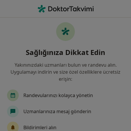
An
Çocuk Sağlığı Ve Hastalıkları • Bağlar, Diyarbakır
Filters
Sigorta
Harita
Bağlar, Çocuk Sağlığı Ve Hastalıkları
Sağlığınıza Dikkat Edin
Yakınınızdaki uzmanları bulun ve randevu alın.
Uygulamayı indirin ve size özel özelliklere ücretsiz
erişin:
Randevularınızı kolayca yönetin
Uzm. Dr. Ali Aybar
Uzmanlarınıza mesaj gönderin
Çocuk sağlığı ve hastalıkları
7 görüş
Bildirimleri alın