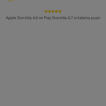
Fırat Mah.595 Sok. No :4, Kayapınar
•
Harita
Dünyapark Hospital
Bu uzman ilgili adres için online danışmanlık/takvim sunmuyor.
Apple Store’da 4,6 ve Play Store’da 4,7 ortalama puan
Randevu talep et
Uzm. Dr. Yeliz Kutat
Çocuk sağlığı ve hastalıkları
7 görüş
Fırat Mah.595 Sok. No :4, Kayapınar
•
Harita
Dünyapark Hospital