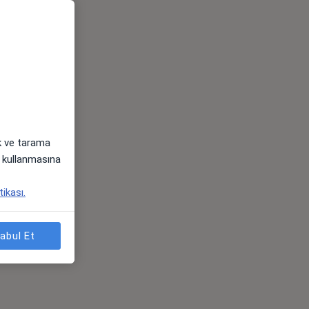
ak ve tarama
i) kullanmasına
tikası.
abul Et