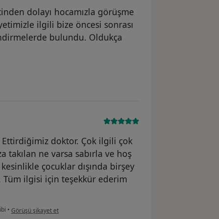
etinden dolayı hocamızla görüşme
yetimizle ilgili bize öncesi sonrası
gilendirmelerde bulundu. Oldukça
ne göre es...n
ttirdiğimiz doktor. Çok ilgili çok
ıza takılan ne varsa sabırla ve hoş
 kesinlikle çocuklar dışında birşey
. Tüm ilgisi için teşekkür ederim
kullanıcının görüşüne göre ka...
bi
•
Görüşü şikayet et