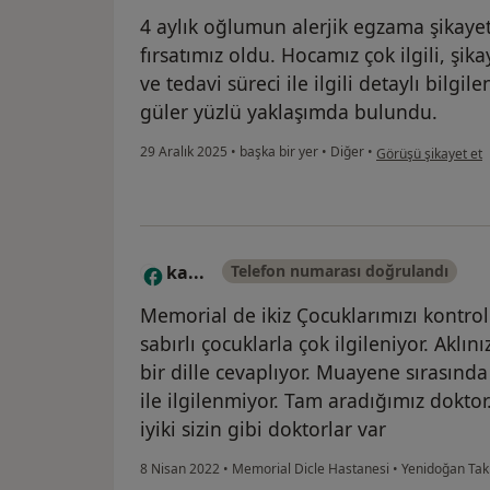
4 aylık oğlumun alerjik egzama şikay
fırsatımız oldu. Hocamız çok ilgili, şika
ve tedavi süreci ile ilgili detaylı bil
güler yüzlü yaklaşımda bulundu.
kullanıcının görüşü
29 Aralık 2025
•
başka bir yer
•
Diğer
•
Görüşü şikayet et
ka...
Telefon numarası doğrulandı
K
Memorial de ikiz Çocuklarımızı kontrol E
sabırlı çocuklarla çok ilgileniyor. Aklın
bir dille cevaplıyor. Muayene sırasında
ile ilgilenmiyor. Tam aradığımız doktor
iyiki sizin gibi doktorlar var
8 Nisan 2022
•
Memorial Dicle Hastanesi
•
Yenidoğan Taki