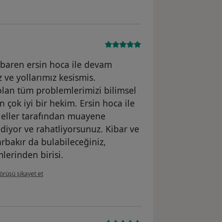
baren ersin hoca ile devam
z ve yollarımız kesismis.
rolan tüm problemlerimizi bilimsel
 çok iyi bir hekim. Ersin hoca ile
eller tarafından muayene
sediyor ve rahatliyorsunuz. Kibar ve
arbakır da bulabileceğiniz,
lerinden birisi.
llanıcının görüşüne göre al...
örüşü şikayet et