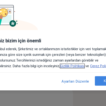
lar
stanesinde hizmet vermektedir.
iniz bizim için önemli
sek Ateş
abul ederek, Şirketimiz ve ortaklarımızın istatistikler için veri toplam
zuklukları
İdrar Yolu Enfeksiyonu
arınıza göre size içerik sunmak için çerezleri (veya benzer teknolojiler
 olursunuz.Tercihlerinizi istediğiniz zaman ayarlardan görebilir ve
lirsiniz. Daha fazla bilgi için inceleyiniz,
Gizlilik Politikası
ve
Çerez Poli
öster
neyim hakkında
K
Ayarları Düzenle