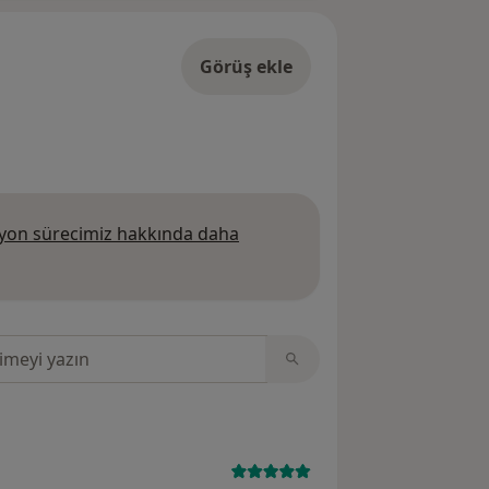
Görüş ekle
on sürecimiz hakkında daha
 daha fazla bilgi edinin
sinde ara