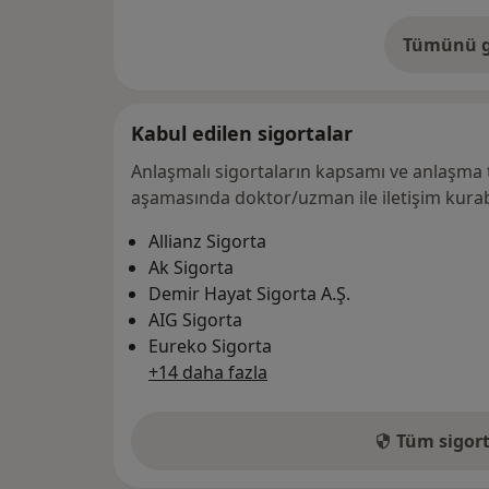
Tümünü g
ad
Kabul edilen sigortalar
Anlaşmalı sigortaların kapsamı ve anlaşma 
aşamasında doktor/uzman ile iletişim kurabi
Allianz Sigorta
Ak Sigorta
Demir Hayat Sigorta A.Ş.
AIG Sigorta
Eureko Sigorta
+14 daha fazla
Tüm sigort