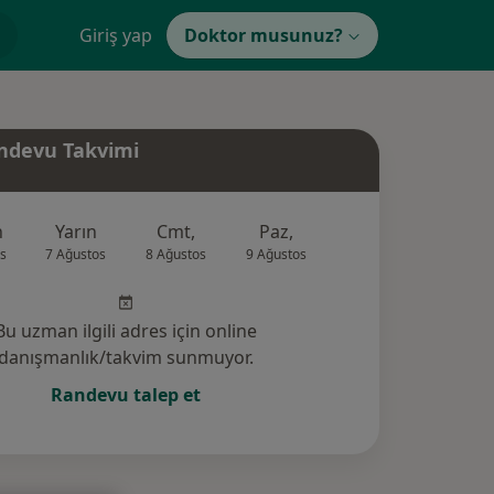
Giriş yap
Doktor musunuz?
ndevu Takvimi
n
Yarın
Cmt,
Paz,
Pzt,
Sal,
s
7 Ağustos
8 Ağustos
9 Ağustos
10 Ağustos
11 Ağus
Bu uzman ilgili adres için online
danışmanlık/takvim sunmuyor.
Randevu talep et