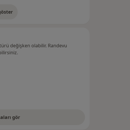
öster
res hakkında
türü değişken olabilir. Randevu
lirsiniz.
aları gör