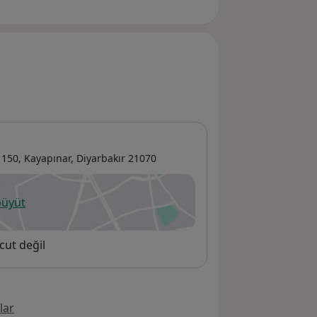
 150,
Kayapınar
,
Diyarbakır
21070
büyüt
ni bir sekmede açılır
cut değil
lar