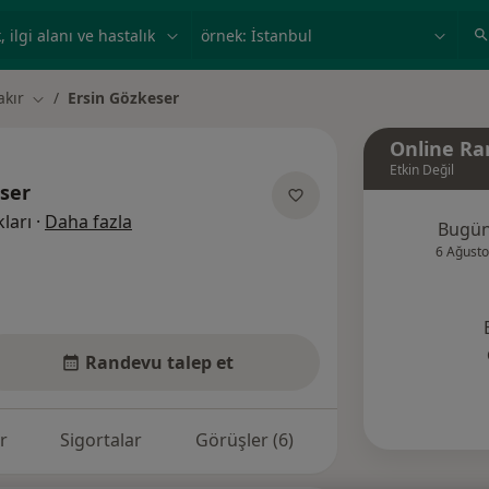
ilgi alanı ve hastalık, isim
örnek: İstanbul
akır
Ersin Gözkeser
Şehir değiştir
Online Ra
Etkin Değil
ser
uzmanliklar hakkinda
ları
·
Daha fazla
Bugü
6 Ağusto
Randevu talep et
r
Sigortalar
Görüşler (6)