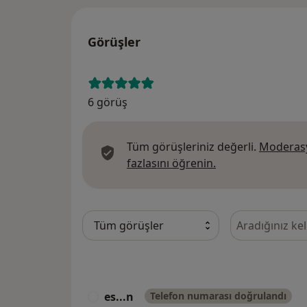
Görüşler
6 görüş
Tüm görüşleriniz değerli.
Moderasy
Görüşler hakkında
fazlasını öğrenin.
Görüşler içeri
es...n
Telefon numarası doğrulandı
E