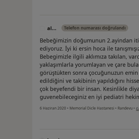
al...
Telefon numarası doğrulandı
A
Bebeğimizin doğumunun 2.ayindan iti
ediyoruz. İyi ki ersin hoca ile tanışmışı
Bebegimizle ilgili aklımıza takılan, va
yaklaşımlarla yorumlayan ve çare bulan
görüştükten sonra çocuğunuzun emin 
edildiğini ve takibinin yapıldığını his
çok beyefendi bir insan. Kesinlikle diy
guvenebileceginiz en iyi pediatri hekim
ku
6 Haziran 2020
•
Memorial Dicle Hastanesi
•
Randevu
•
G