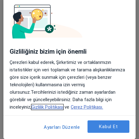
Chiari Malformasyonu (Beyincik Sarkması)
Dekompresyon
Disk Protezi Uygulaması
Diskektomi
Gizliliğiniz bizim için önemli
Hidrosefali Şant Uygulaması
Çerezleri kabul ederek, Şirketimiz ve ortaklarımızın
Hipofiz Tümörü Ameliyatı
istatistikler için veri toplamak ve tarama alışkanlıklarınıza
göre size içerik sunmak için çerezleri (veya benzer
Kafa Tası Kırığı Ameliyatı
teknolojileri) kullanmasına izin vermiş
olursunuz.Tercihlerinizi istediğiniz zaman ayarlardan
Kisto-Peritoneal Şant Takılması
görebilir ve güncelleyebilirsiniz. Daha fazla bilgi için
Kraniosinostoz Ameliyatları
inceleyiniz,
Gizlilik Politikası
ve
Çerez Politikası.
Kraniotomi
Kabul Et
Ayarları Düzenle
Kritik Boyun Ameliyatı