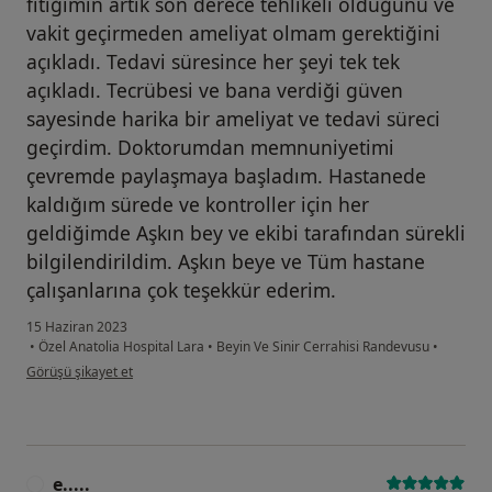
fıtığımın artık son derece tehlikeli olduğunu ve
vakit geçirmeden ameliyat olmam gerektiğini
açıkladı. Tedavi süresince her şeyi tek tek
açıkladı. Tecrübesi ve bana verdiği güven
sayesinde harika bir ameliyat ve tedavi süreci
geçirdim. Doktorumdan memnuniyetimi
çevremde paylaşmaya başladım. Hastanede
kaldığım sürede ve kontroller için her
geldiğimde Aşkın bey ve ekibi tarafından sürekli
bilgilendirildim. Aşkın beye ve Tüm hastane
çalışanlarına çok teşekkür ederim.
15 Haziran 2023
•
Özel Anatolia Hospital Lara
•
Beyin Ve Sinir Cerrahisi Randevusu
•
kullanıcının görüşüne göre er...
Görüşü şikayet et
e.....
E