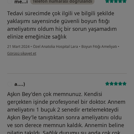
me...i
Telefon numarası doğrulandı
M
Tedavi sürecimde çok ilgili ve bilgili şekilde
yaklaşımı sayensinde güvenli boyun fıtığı
ameliyatımı oldum hiç bir sorun yaşamadım
elinize emeğinize sağlık
21 Mart 2024
•
Özel Anatolia Hospital Lara
•
Boyun Fıtığı Ameliyatı
•
kullanıcının görüşüne göre me...i
Görüşü şikayet et
a....)
A
Aşkın Bey'den çok memnunuz. Kendisi
gerçekten işinde profesyonel bir doktor. Annem
ameliyatını 1 buçuk 2 senedir ertelemekteydi
Aşkın Bey'le tanıştıktan sonra ameliyatını oldu
ve son derece memnun kaldık. Annemin beline
pilatin takıldı. Sağlık durumu şu anda çok çok