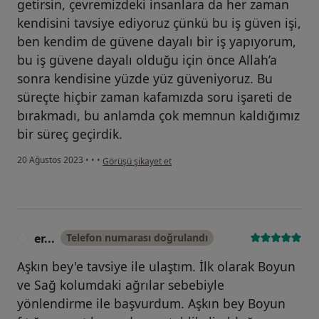
getirsin, çevremizdeki insanlara da her zaman
kendisini tavsiye ediyoruz çünkü bu iş güven işi,
ben kendim de güvene dayalı bir iş yapıyorum,
bu iş güvene dayalı olduğu için önce Allah’a
sonra kendisine yüzde yüz güveniyoruz. Bu
süreçte hiçbir zaman kafamızda soru işareti de
bırakmadı, bu anlamda çok memnun kaldığımız
bir süreç geçirdik.
kullanıcının görüşüne göre k....y
20 Ağustos 2023
•
•
•
Görüşü şikayet et
er...
Telefon numarası doğrulandı
E
Aşkın bey'e tavsiye ile ulaştım. İlk olarak Boyun
ve Sağ kolumdaki ağrılar sebebiyle
yönlendirme ile başvurdum. Aşkın bey Boyun