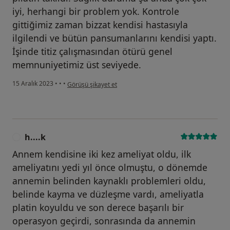
iyi, herhangi bir problem yok. Kontrole
gittiğimiz zaman bizzat kendisi hastasıyla
ilgilendi ve bütün pansumanlarını kendisi yaptı.
İşinde titiz çalışmasından ötürü genel
memnuniyetimiz üst seviyede.
kullanıcının görüşüne göre a....)
15 Aralık 2023
•
•
•
Görüşü şikayet et
h....k
H
Annem kendisine iki kez ameliyat oldu, ilk
ameliyatını yedi yıl önce olmuştu, o dönemde
annemin belinden kaynaklı problemleri oldu,
belinde kayma ve düzleşme vardı, ameliyatla
platin koyuldu ve son derece başarılı bir
operasyon geçirdi, sonrasında da annemin