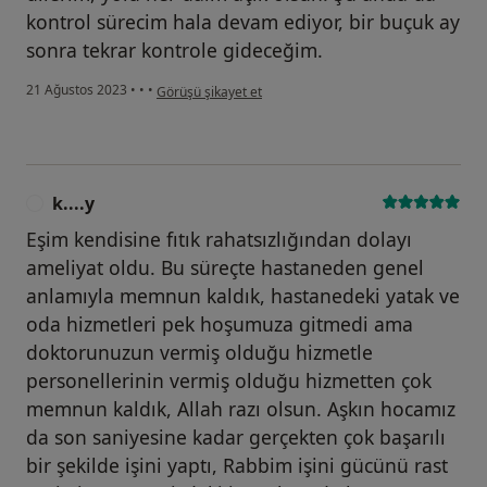
kontrol sürecim hala devam ediyor, bir buçuk ay
sonra tekrar kontrole gideceğim.
kullanıcının görüşüne göre f....e
21 Ağustos 2023
•
•
•
Görüşü şikayet et
k....y
K
Eşim kendisine fıtık rahatsızlığından dolayı
ameliyat oldu. Bu süreçte hastaneden genel
anlamıyla memnun kaldık, hastanedeki yatak ve
oda hizmetleri pek hoşumuza gitmedi ama
doktorunuzun vermiş olduğu hizmetle
personellerinin vermiş olduğu hizmetten çok
memnun kaldık, Allah razı olsun. Aşkın hocamız
da son saniyesine kadar gerçekten çok başarılı
bir şekilde işini yaptı, Rabbim işini gücünü rast