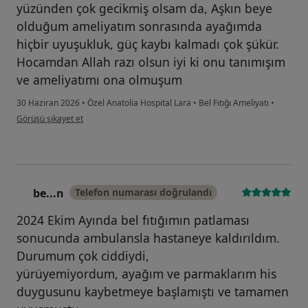
yüzünden çok gecikmiş olsam da, Aşkın beye
olduğum ameliyatım sonrasında ayağımda
hiçbir uyuşukluk, güç kaybı kalmadı çok şükür.
Hocamdan Allah razı olsun iyi ki onu tanımışım
ve ameliyatımı ona olmuşum
30 Haziran 2026
•
Özel Anatolia Hospital Lara
•
Bel Fıtığı Ameliyatı
•
kullanıcının görüşüne göre ha...z
Görüşü şikayet et
be...n
Telefon numarası doğrulandı
B
2024 Ekim Ayında bel fıtığımın patlaması
sonucunda ambulansla hastaneye kaldırıldım.
Durumum çok ciddiydi,
yürüyemiyordum, ayağım ve parmaklarım his
duygusunu kaybetmeye başlamıştı ve tamamen