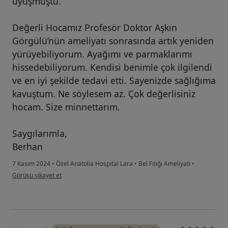
uyuşmuştu.
Değerli Hocamız Profesör Doktor Aşkın
Görgülü’nün ameliyatı sonrasında artık yeniden
yürüyebiliyorum. Ayağımı ve parmaklarımı
hissedebiliyorum. Kendisi benimle çok ilgilendi
ve en iyi şekilde tedavi etti. Sayenizde sağlığıma
kavuştum. Ne söylesem az. Çok değerlisiniz
hocam. Size minnettarım.
Saygılarımla,
Berhan
7 Kasım 2024
•
Özel Anatolia Hospital Lara
•
Bel Fıtığı Ameliyatı
•
kullanıcının görüşüne göre be...n
Görüşü şikayet et