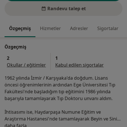
Randevu talep et
Özgeçmiş
Hizmetler
Adresler
Sigortalar
Özgeçmiş
2
1
Okullar / eğitimler
Kabul edilen sigortalar
1962 yılında İzmir / Karşıyaka'da doğdum. Lisans
öncesi öğrenimlerinin ardından Ege Üniversitesi Tıp
Fakültesi'nde başladığım tıp eğitimini 1986 yılında
başarıyla tamamlayarak Tıp Doktoru unvanı aldım.
İhtisasımı ise, Haydarpaşa Numune Eğitim ve
Araştırma Hastanesi'nde tamamlayarak Beyin ve Sinir
Hakkımda
Cerrahisi Uzmanı oldum. 2000 yılında ''Doçent Doktor''
daha fazla