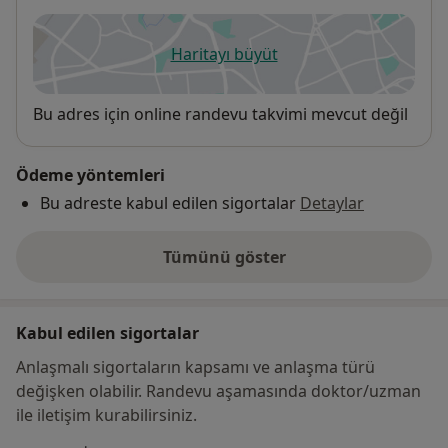
Haritayı büyüt
yeni bir sekmede açılır
Uygunluk
Bu adres için online randevu takvimi mevcut değil
Ödeme yöntemleri
Bu adreste kabul edilen sigortalar
Detaylar
Tümünü göster
adres hakkında
Kabul edilen sigortalar
Anlaşmalı sigortaların kapsamı ve anlaşma türü
değişken olabilir. Randevu aşamasında doktor/uzman
ile iletişim kurabilirsiniz.