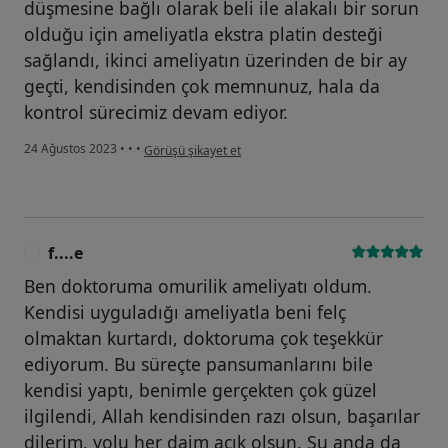
düşmesine bağlı olarak beli ile alakalı bir sorun
olduğu için ameliyatla ekstra platin desteği
sağlandı, ikinci ameliyatın üzerinden de bir ay
geçti, kendisinden çok memnunuz, hala da
kontrol sürecimiz devam ediyor.
kullanıcının görüşüne göre h....k
24 Ağustos 2023
•
•
•
Görüşü şikayet et
f....e
F
Ben doktoruma omurilik ameliyatı oldum.
Kendisi uyguladığı ameliyatla beni felç
olmaktan kurtardı, doktoruma çok teşekkür
ediyorum. Bu süreçte pansumanlarını bile
kendisi yaptı, benimle gerçekten çok güzel
ilgilendi, Allah kendisinden razı olsun, başarılar
dilerim, yolu her daim açık olsun. Şu anda da