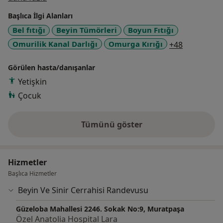
2006 yılında ise, ''Profesör Doktor'' unvanı aldım. 2000
Başlıca İlgi Alanları
- 2013 yılları arasında Süleyman Demirel Üniversitesi
Bel fıtığı
Beyin Tümörleri
Boyun Fıtığı
Beyin Cerrahi Ana Bilim Dalı Başkanı olarak görev
a11y_sr_m
Omurilik Kanal Darlığı
Omurga Kırığı
+48
yaptım, emekliliğini takiben Alanya Anadolu
Hastanesi'nde hasta kabulü yaptım, mesleki
Görülen hasta/danışanlar
çalışmalarınma ise, 2016 yılından bugüne Özel Lara
Anadolu Hastanesi'nde devam etmekteyim. Bel- boyun
Yetişkin
fıtıkları, kanal darlığı, beyin kanamaları ve
Çocuk
anevrizmalar, kafa – omurilik travmaları, beyin –
omurilik tümörleri cerrahisi üzerinde ağırlıklı olarak
Tümünü göster
hizmet vermekteyim.
deneyim hakkında
Hizmetler
Başlıca Hizmetler
Beyin Ve Sinir Cerrahisi Randevusu
Güzeloba Mahallesi 2246. Sokak No:9, Muratpaşa
Özel Anatolia Hospital Lara