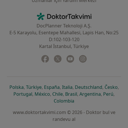
Uzmanlar için Yardım Merkezi
İletişim
DoktorTakvimi - Ana Sayfa
DocPlanner Teknoloji A.Ş.
E-5 Karayolu, Esentepe Mahallesi, Lapis Han, No:25
D:102-103-120
Kartal İstanbul, Türkiye
Facebook
yeni bir sekmede açılır
Twitter
yeni bir sekmede açılır
Youtube
yeni bir sekmede açılır
Instagram
yeni bir sekmede aç
yeni bir sekmede açılır
yeni bir sekmede açılır
yeni bir sekmede açılır
yeni bir sekmede açılır
yeni bir sek
yeni 
Polska
,
Türkiye
,
España
,
Italia
,
Deutschland
,
Česko
,
yeni bir sekmede açılır
yeni bir sekmede açılır
yeni bir sekmede açılır
yeni bir sekmede açılır
yeni bir sekm
yeni bi
Portugal
,
México
,
Chile
,
Brasil
,
Argentina
,
Perú
,
yeni bir sekmede açılır
Colombia
www.doktortakvimi.com © 2026 - Doktor bul ve
randevu al