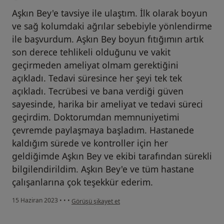
Aşkın Bey'e tavsiye ile ulaştım. İlk olarak boyun
ve sağ kolumdaki ağrılar sebebiyle yönlendirme
ile başvurdum. Aşkın Bey boyun fıtığımın artık
son derece tehlikeli olduğunu ve vakit
geçirmeden ameliyat olmam gerektiğini
açıkladı. Tedavi süresince her şeyi tek tek
açıkladı. Tecrübesi ve bana verdiği güven
sayesinde, harika bir ameliyat ve tedavi süreci
geçirdim. Doktorumdan memnuniyetimi
çevremde paylaşmaya başladım. Hastanede
kaldığım sürede ve kontroller için her
geldiğimde Aşkın Bey ve ekibi tarafından sürekli
bilgilendirildim. Aşkın Bey'e ve tüm hastane
çalışanlarına çok teşekkür ederim.
kullanıcının görüşüne göre e.....
15 Haziran 2023
•
•
•
Görüşü şikayet et