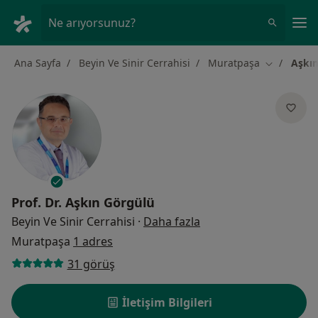
An
Ne arıyorsunuz?
Ana Sayfa
Beyin Ve Sinir Cerrahisi
Muratpaşa
Aşkı
Şehir değiş
Prof. Dr.
Aşkın Görgülü
uzmanliklar hakkinda
Beyin Ve Sinir Cerrahisi
·
Daha fazla
Muratpaşa
1 adres
31 görüş
İletişim Bilgileri