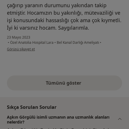
çağırıp yaranın durumunu yakından takip
etmiştir. Hocamızın bu yakınlığı, mütevaziliği ve
işi konusundaki hassaslığı çok ama çok kıymetli.
İyi ki varsınız hocam. Saygılarımla.
23 Mayıs 2023
•
Özel Anatolia Hospital Lara
•
Bel Kanal Darlığı Ameliyatı
•
kullanıcının görüşüne göre i̇...n
Görüşü şikayet et
Tümünü göster
yukarıdaki görüşler
Sıkça Sorulan Sorular
Aşkın Görgülü isimli uzmanın ana uzmanlık alanları
nelerdir?