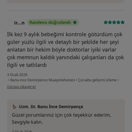
ir...n
Randevu doğrulandı
I
İlk kez 9 aylık bebeğimi kontrole götürdüm çok
güler yüzlü ilgili ve detaylı bir şekilde her şeyi
anlatan bir hekim böyle doktorlar iyiki varlar
çok memnun kaldık yanındaki çalışanları da çok
ilgili ve tatlılardı
3 Ocak 2026
•
Banu ince Demirpence Muayenehanesi
•
Çocukta gelişimi izleme
•
kullanıcının görüşüne göre ir...n
Görüşü şikayet et
Uzm. Dr. Banu İnce Demirpençe
Güzel yorumlarınız için çok teşekkür ederim,
Sevgiyle kalın.
7 Ocak 2026