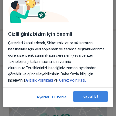
Çocuklarda Egzema
Çocukta gelişimi izleme
Gizliliğiniz bizim için önemli
Diğer içerikler
Çerezleri kabul ederek, Şirketimiz ve ortaklarımızın
istatistikler için veri toplamak ve tarama alışkanlıklarınıza
Makaleler
göre size içerik sunmak için çerezleri (veya benzer
teknolojileri) kullanmasına izin vermiş
olursunuz.Tercihlerinizi istediğiniz zaman ayarlardan
Adres
görebilir ve güncelleyebilirsiniz. Daha fazla bilgi için
inceleyiniz,
Gizlilik Politikası
ve
Çerez Politikası.
Banu ince Demirpence Muayenehanesi
Mimar Sinan Mahallesi 1403 sokak No:1 Kat:3 Da:3
Kabul Et
Ayarları Düzenle
Celardin Suites Alsancak,
Konak
,
İzmir
35220
Haritayı büyüt