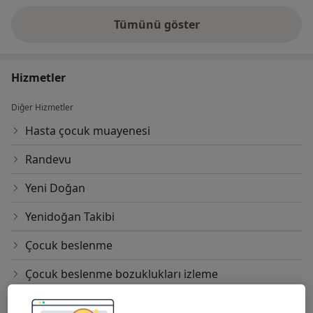
Tümünü göster
deneyim hakkında
Hizmetler
Diğer Hizmetler
Hasta çocuk muayenesi
Randevu
Yeni Doğan
Yenidoğan Takibi
Çocuk beslenme
Çocuk beslenme bozuklukları izleme
Çocuklarda Astım