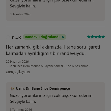
Güzel yorumlarınız için çok teşekkür ederim ,
Sevgiyle kalın.
3 Ağustos 2026
r ...k
Randevu doğrulandı
R
Her zamanki gibi aklımızda 1 tane soru işareti
kalmadan ayrıldığımız bir randevuydu.
20 Haziran 2026
•
Banu ince Demirpence Muayenehanesi
•
Çocuk beslenme
•
kullanıcının görüşüne göre r ...k
Görüşü şikayet et
Uzm. Dr. Banu İnce Demirpençe
Güzel yorumlarınız için çok teşekkür ederim,
Sevgiyle kalın.
3 Temmuz 2026