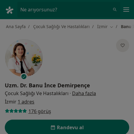
An
Ne arıyorsunuz?
Ana Sayfa
Çocuk Sağlığı Ve Hastalıkları
İzmir
Banu 
Şehir değişt
Uzm. Dr.
Banu İnce Demirpençe
uzmanliklar hak
Çocuk Sağlığı Ve Hastalıkları
·
Daha fazla
İzmir
1 adres
176 görüş
Randevu al