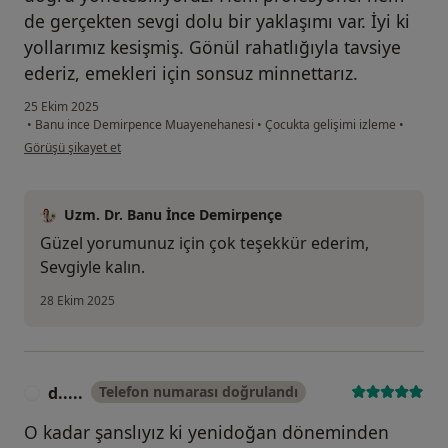
de gerçekten sevgi dolu bir yaklaşımı var. İyi ki
yollarımız kesişmiş. Gönül rahatlığıyla tavsiye
ederiz, emekleri için sonsuz minnettarız.
25 Ekim 2025
•
Banu ince Demirpence Muayenehanesi
•
Çocukta gelişimi izleme
•
kullanıcının görüşüne göre e.....
Görüşü şikayet et
Uzm. Dr. Banu İnce Demirpençe
Güzel yorumunuz için çok teşekkür ederim,
Sevgiyle kalın.
28 Ekim 2025
d.....
Telefon numarası doğrulandı
D
O kadar şanslıyız ki yenidoğan döneminden