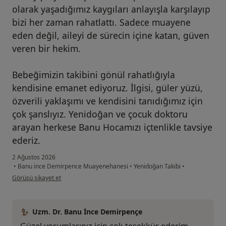
olarak yaşadığımız kaygıları anlayışla karşılayıp
bizi her zaman rahatlattı. Sadece muayene
eden değil, aileyi de sürecin içine katan, güven
veren bir hekim.
Bebeğimizin takibini gönül rahatlığıyla
kendisine emanet ediyoruz. İlgisi, güler yüzü,
özverili yaklaşımı ve kendisini tanıdığımız için
çok şanslıyız. Yenidoğan ve çocuk doktoru
arayan herkese Banu Hocamızı içtenlikle tavsiye
ederiz.
2 Ağustos 2026
•
Banu ince Demirpence Muayenehanesi
•
Yenidoğan Takibi
•
kullanıcının görüşüne göre es...
Görüşü şikayet et
Uzm. Dr. Banu İnce Demirpençe