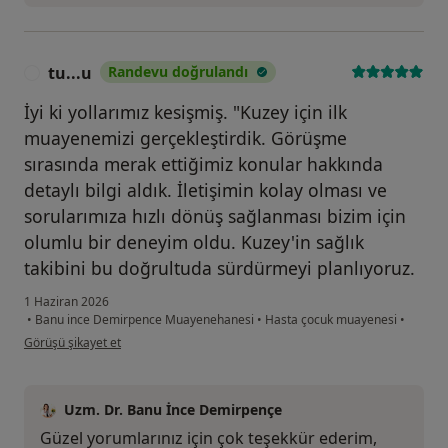
tu...u
Randevu doğrulandı
T
İyi ki yollarımız kesişmiş. "Kuzey için ilk
muayenemizi gerçekleştirdik. Görüşme
sırasında merak ettiğimiz konular hakkında
detaylı bilgi aldık. İletişimin kolay olması ve
sorularımıza hızlı dönüş sağlanması bizim için
olumlu bir deneyim oldu. Kuzey'in sağlık
takibini bu doğrultuda sürdürmeyi planlıyoruz.
1 Haziran 2026
•
Banu ince Demirpence Muayenehanesi
•
Hasta çocuk muayenesi
•
kullanıcının görüşüne göre tu...u
Görüşü şikayet et
Uzm. Dr. Banu İnce Demirpençe
Güzel yorumlarınız için çok teşekkür ederim,