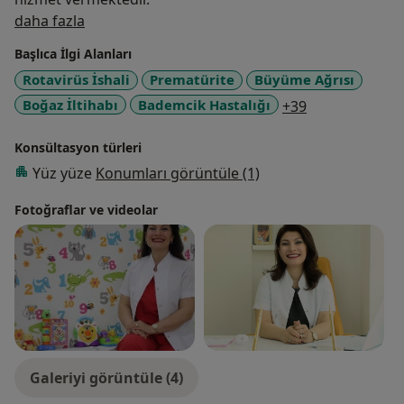
Hakkımda
daha fazla
Başlıca İlgi Alanları
Rotavirüs İshali
Prematürite
Büyüme Ağrısı
a11y_sr_more
Boğaz İltihabı
Bademcik Hastalığı
+39
Konsültasyon türleri
Yüz yüze
Konumları görüntüle (1)
Fotoğraflar ve videolar
Galeriyi görüntüle (4)