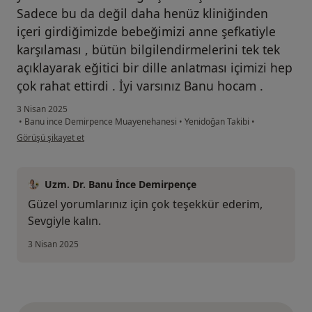
Sadece bu da değil daha henüz kliniğinden
içeri girdiğimizde bebeğimizi anne şefkatiyle
karşılaması , bütün bilgilendirmelerini tek tek
açıklayarak eğitici bir dille anlatması içimizi hep
çok rahat ettirdi . İyi varsınız Banu hocam .
3 Nisan 2025
•
Banu ince Demirpence Muayenehanesi
•
Yenidoğan Takibi
•
kullanıcının görüşüne göre bu...ş
Görüşü şikayet et
Uzm. Dr. Banu İnce Demirpençe
Güzel yorumlarınız için çok teşekkür ederim,
Sevgiyle kalın.
3 Nisan 2025