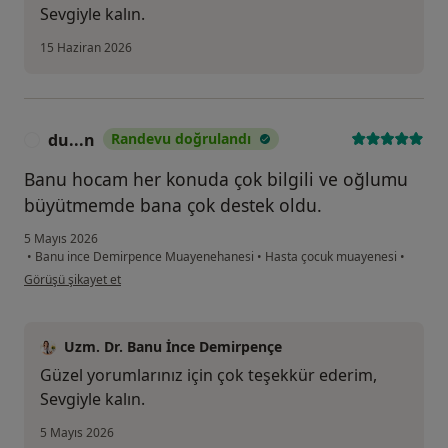
Sevgiyle kalın.
15 Haziran 2026
du...n
Randevu doğrulandı
D
Banu hocam her konuda çok bilgili ve oğlumu
büyütmemde bana çok destek oldu.
5 Mayıs 2026
•
Banu ince Demirpence Muayenehanesi
•
Hasta çocuk muayenesi
•
kullanıcının görüşüne göre du...n
Görüşü şikayet et
Uzm. Dr. Banu İnce Demirpençe
Güzel yorumlarınız için çok teşekkür ederim,
Sevgiyle kalın.
5 Mayıs 2026