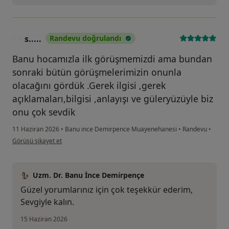
s.....
Randevu doğrulandı
S
Banu hocamızla ilk görüşmemizdi ama bundan
sonraki bütün görüşmelerimizin onunla
olacağını gördük .Gerek ilgisi ,gerek
açıklamaları,bilgisi ,anlayışı ve güleryüzüyle biz
onu çok sevdik
11 Haziran 2026
•
Banu ince Demirpence Muayenehanesi
•
Randevu
•
kullanıcının görüşüne göre s.....
Görüşü şikayet et
Uzm. Dr. Banu İnce Demirpençe
Güzel yorumlarınız için çok teşekkür ederim,
Sevgiyle kalın.
15 Haziran 2026