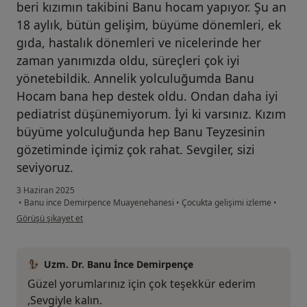
beri kızımın takibini Banu hocam yapıyor. Şu an
18 aylık, bütün gelişim, büyüme dönemleri, ek
gıda, hastalık dönemleri ve nicelerinde her
zaman yanımızda oldu, süreçleri çok iyi
yönetebildik. Annelik yolculuğumda Banu
Hocam bana hep destek oldu. Ondan daha iyi
pediatrist düşünemiyorum. İyi ki varsınız. Kızım
büyüme yolculuğunda hep Banu Teyzesinin
gözetiminde içimiz çok rahat. Sevgiler, sizi
seviyoruz.
3 Haziran 2025
•
Banu ince Demirpence Muayenehanesi
•
Çocukta gelişimi izleme
•
kullanıcının görüşüne göre d.....
Görüşü şikayet et
Uzm. Dr. Banu İnce Demirpençe
Güzel yorumlarınız için çok teşekkür ederim
,Sevgiyle kalın.