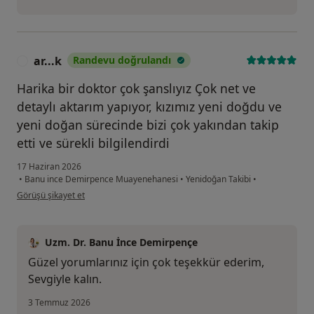
ar...k
Randevu doğrulandı
A
Harika bir doktor çok şanslıyız Çok net ve
detaylı aktarım yapıyor, kızımız yeni doğdu ve
yeni doğan sürecinde bizi çok yakından takip
etti ve sürekli bilgilendirdi
17 Haziran 2026
•
Banu ince Demirpence Muayenehanesi
•
Yenidoğan Takibi
•
kullanıcının görüşüne göre ar...k
Görüşü şikayet et
Uzm. Dr. Banu İnce Demirpençe
Güzel yorumlarınız için çok teşekkür ederim,
Sevgiyle kalın.
3 Temmuz 2026