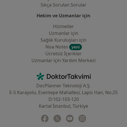
Sıkça Sorulan Sorular
Hekim ve Uzmanlar için
Hizmetler
Uzmanlar için
Sağlık Kuruluşları için
Noa Notes
yeni
Ücretsiz İçerikler
Uzmanlar için Yardım Merkezi
İletişim
DoktorTakvimi - Ana Sayfa
DocPlanner Teknoloji A.Ş.
E-5 Karayolu, Esentepe Mahallesi, Lapis Han, No:25
D:102-103-120
Kartal İstanbul, Türkiye
Facebook
yeni bir sekmede açılır
Twitter
yeni bir sekmede açılır
Youtube
yeni bir sekmede açılır
Instagram
yeni bir sekmede aç