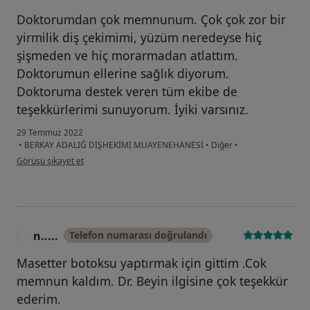
Doktorumdan çok memnunum. Çok çok zor bir
yirmilik diş çekimimi, yüzüm neredeyse hiç
şişmeden ve hiç morarmadan atlattım.
Doktorumun ellerine sağlık diyorum.
Doktoruma destek veren tüm ekibe de
teşekkürlerimi sunuyorum. İyiki varsınız.
29 Temmuz 2022
•
BERKAY ADALIĞ DİŞHEKİMİ MUAYENEHANESİ
•
Diğer
•
kullanıcının görüşüne göre mü...r
Görüşü şikayet et
n.....
Telefon numarası doğrulandı
N
Masetter botoksu yaptırmak için gittim .Cok
memnun kaldım. Dr. Beyin ilgisine çok teşekkür
ederim.