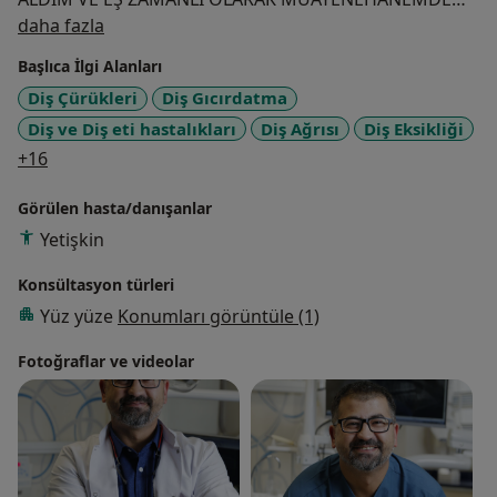
Hakkımda
ÇALIŞTIM.2009 YILINDA DEVLETTEKİ GÖREVİMDEN
daha fazla
AYRILDIM VE O ZAMANDAN BERİDİR ÖZEL KLİNİĞİMDE
Başlıca İlgi Alanları
HİZMET VERMEKTEYİM..20 YAŞ VE İMPLANT CERRAHİSİ
Diş Çürükleri
Diş Gıcırdatma
ÖZEL İLGİ ALANIM OLMAKLA BERABER;GÜNÜMÜZ
Diş ve Diş eti hastalıkları
Diş Ağrısı
Diş Eksikliği
MODERN DİŞ HEKİMLİĞİNİN SAĞLADIĞI HER İMKANI
a11y_sr_more_diseases
OLABİLDİĞİNCE HASTALARIMIZA SUNMAYA GAYRET
+16
GÖSTERMEKTEYİM.
Görülen hasta/danışanlar
Yetişkin
Konsültasyon türleri
Yüz yüze
Konumları görüntüle (1)
Fotoğraflar ve videolar