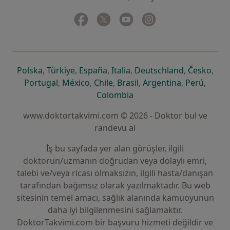
Facebook
yeni bir sekmede açılır
Twitter
yeni bir sekmede açılır
Youtube
yeni bir sekmede açılır
Instagram
yeni bir sekmede aç
yeni bir sekmede açılır
yeni bir sekmede açılır
yeni bir sekmede açılır
yeni bir sekmede açılır
yeni bir sek
yeni 
Polska
,
Türkiye
,
España
,
Italia
,
Deutschland
,
Česko
,
yeni bir sekmede açılır
yeni bir sekmede açılır
yeni bir sekmede açılır
yeni bir sekmede açılır
yeni bir sekm
yeni bi
Portugal
,
México
,
Chile
,
Brasil
,
Argentina
,
Perú
,
yeni bir sekmede açılır
Colombia
www.doktortakvimi.com © 2026 - Doktor bul ve
randevu al
İş bu sayfada yer alan görüşler, ilgili
doktorun/uzmanın doğrudan veya dolaylı emri,
talebi ve/veya ricası olmaksızın, ilgili hasta/danışan
tarafından bağımsız olarak yazılmaktadır. Bu web
sitesinin temel amacı, sağlık alanında kamuoyunun
daha iyi bilgilenmesini sağlamaktır.
DoktorTakvimi.com bir başvuru hizmeti değildir ve