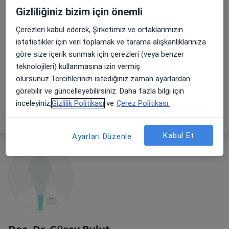
Gizliliğiniz bizim için önemli
Doç. Dr. Hüseyin Doğu
Çerezleri kabul ederek, Şirketimiz ve ortaklarımızın
Beyin ve sinir cerrahisi
istatistikler için veri toplamak ve tarama alışkanlıklarınıza
9 görüş
göre size içerik sunmak için çerezleri (veya benzer
Barbaros Mah, H. Ahmet Yesevi Cad, No: 149 Güneşli - Bağcılar / İstanbul, Bağcılar
•
Harita
teknolojileri) kullanmasına izin vermiş
Atlas Üniversitesi Hastanesi
olursunuz.Tercihlerinizi istediğiniz zaman ayarlardan
Bu uzman ilgili adres için online danışmanlık/takvim sunmuyor.
görebilir ve güncelleyebilirsiniz. Daha fazla bilgi için
inceleyiniz,
Gizlilik Politikası
ve
Çerez Politikası.
Randevu talep et
Kabul Et
Ayarları Düzenle