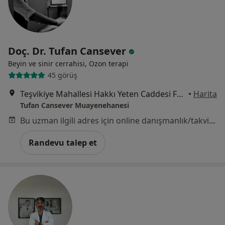
Doç. Dr. Tufan Cansever
Beyin ve sinir cerrahisi, Ozon terapi
45 görüş
Teşvikiye Mahallesi Hakkı Yeten Caddesi Fulya Terrace Residence Center:1 No:11 Kat:5 Daire 12, İstanbul
•
Harita
Tufan Cansever Muayenehanesi
Bu uzman ilgili adres için online danışmanlık/takvim sunmuyor.
Randevu talep et