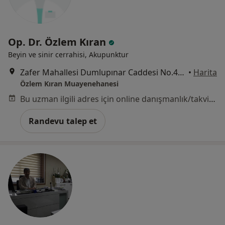
Op. Dr. Özlem Kıran
Beyin ve sinir cerrahisi, Akupunktur
Zafer Mahallesi Dumlupınar Caddesi No.44/A K:5 D:18 Yenibosna, Bahçelievler
•
Harita
Özlem Kıran Muayenehanesi
Bu uzman ilgili adres için online danışmanlık/takvim sunmuyor.
Randevu talep et