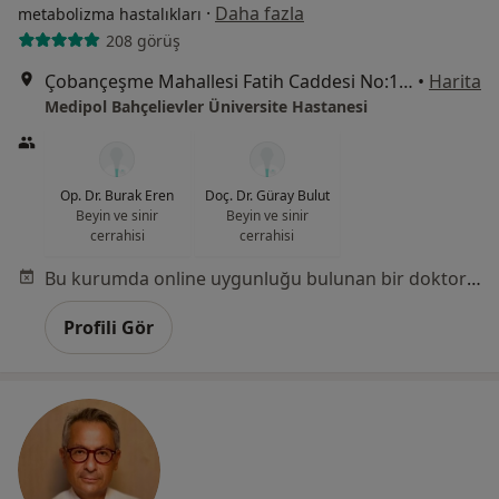
·
Daha fazla
metabolizma hastalıkları
208 görüş
Çobançeşme Mahallesi Fatih Caddesi No:1/8, Bahçelievler
•
Harita
Medipol Bahçelievler Üniversite Hastanesi
Op. Dr. Burak Eren
Doç. Dr. Güray Bulut
Beyin ve sinir
Beyin ve sinir
cerrahisi
cerrahisi
Bu kurumda online uygunluğu bulunan bir doktor veya uzman bulunamadı
Profili Gör