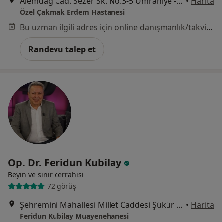
Alemdağ Cad. Sezer Sk. No:3-5 Ümraniye - İstanbul, Ümraniye
•
Harita
Özel Çakmak Erdem Hastanesi
Bu uzman ilgili adres için online danışmanlık/takvim sunmuyor.
Randevu talep et
Op. Dr. Feridun Kubilay
Beyin ve sinir cerrahisi
72 görüş
Şehremini Mahallesi Millet Caddesi Şükür Apt. No:155/1, İstanbul
•
Harita
Feridun Kubilay Muayenehanesi