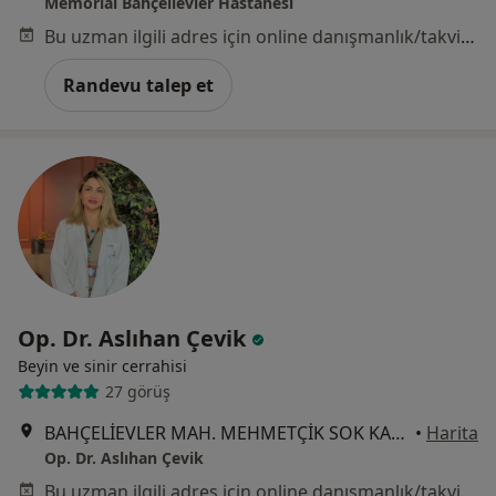
Memorial Bahçelievler Hastanesi
Bu uzman ilgili adres için online danışmanlık/takvim sunmuyor.
Randevu talep et
Op. Dr. Aslıhan Çevik
Beyin ve sinir cerrahisi
27 görüş
BAHÇELİEVLER MAH. MEHMETÇİK SOK KADİR HAS NO:1/1 İÇ KAPI NO:401, İstanbul
•
Harita
Op. Dr. Aslıhan Çevik
Bu uzman ilgili adres için online danışmanlık/takvim sunmuyor.