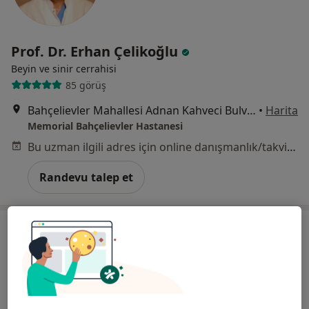
Prof. Dr. Erhan Çelikoğlu
Beyin ve sinir cerrahisi
85 görüş
Bahçelievler Mahallesi Adnan Kahveci Bulvarı No:227, Bahçelievler
•
Harita
Memorial Bahçelievler Hastanesi
Bu uzman ilgili adres için online danışmanlık/takvim sunmuyor.
Randevu talep et