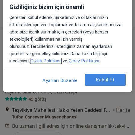
Bu uzman ilgili adres için online danışmanlık/takvim sunmuyor.
Gizliliğiniz bizim için önemli
Randevu talep et
Çerezleri kabul ederek, Şirketimiz ve ortaklarımızın
istatistikler için veri toplamak ve tarama alışkanlıklarınıza
göre size içerik sunmak için çerezleri (veya benzer
teknolojileri) kullanmasına izin vermiş
olursunuz.Tercihlerinizi istediğiniz zaman ayarlardan
görebilir ve güncelleyebilirsiniz. Daha fazla bilgi için
inceleyiniz,
Gizlilik Politikası
ve
Çerez Politikası.
Kabul Et
Ayarları Düzenle
Doç. Dr. Tufan Cansever
Beyin ve sinir cerrahisi, Ozon terapi
45 görüş
Teşvikiye Mahallesi Hakkı Yeten Caddesi Fulya Terrace Residence Center:1 No:11 Kat:5 Daire 12, İstanbul
•
Harita
Tufan Cansever Muayenehanesi
Bu uzman ilgili adres için online danışmanlık/takvim sunmuyor.