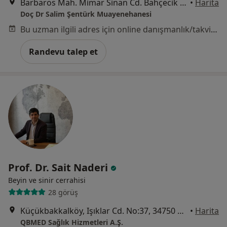
Barbaros Mah. Mimar Sinan Cd. Bahçecik Sk. No:1/1, İstanbul
•
Harita
Doç Dr Salim Şentürk Muayenehanesi
Bu uzman ilgili adres için online danışmanlık/takvim sunmuyor.
Randevu talep et
Prof. Dr. Sait Naderi
Beyin ve sinir cerrahisi
28 görüş
Küçükbakkalköy, Işıklar Cd. No:37, 34750 Ataşehir/İstanbul, İstanbul
•
Harita
QBMED Sağlık Hizmetleri A.Ş.