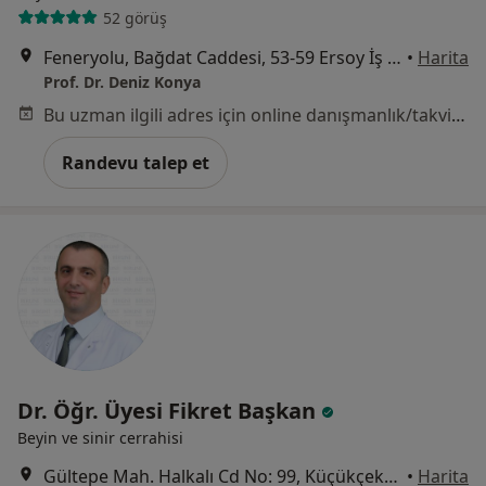
52 görüş
Feneryolu, Bağdat Caddesi, 53-59 Ersoy İş Merkezi İç Kapı No:5,, İstanbul
•
Harita
Prof. Dr. Deniz Konya
Bu uzman ilgili adres için online danışmanlık/takvim sunmuyor.
Randevu talep et
Dr. Öğr. Üyesi Fikret Başkan
Beyin ve sinir cerrahisi
Gültepe Mah. Halkalı Cd No: 99, Küçükçekmece
•
Harita