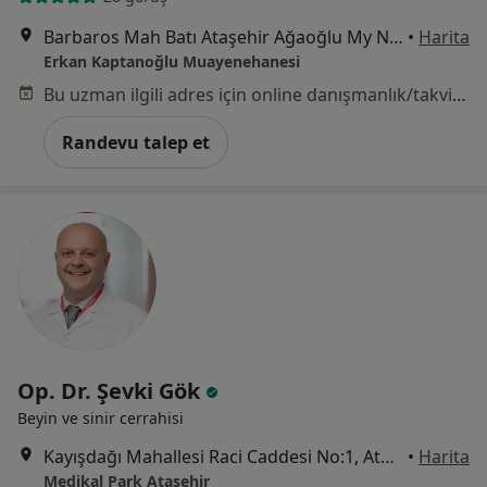
Barbaros Mah Batı Ataşehir Ağaoğlu My Newwork No:3 Kat:4, D:44, Ataşehir/İstanbul, İstanbul
•
Harita
Erkan Kaptanoğlu Muayenehanesi
Bu uzman ilgili adres için online danışmanlık/takvim sunmuyor.
Randevu talep et
Op. Dr. Şevki Gök
Beyin ve sinir cerrahisi
Kayışdağı Mahallesi Raci Caddesi No:1, Ataşehir
•
Harita
Medikal Park Ataşehir