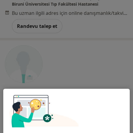
Biruni Üniversitesi Tıp Fakültesi Hastanesi
Bu uzman ilgili adres için online danışmanlık/takvim sunmuyor.
Randevu talep et
Op. Dr. İbrahim Tutkan
Beyin ve sinir cerrahisi
6 görüş
E-5 Harem Yolu Üzeri Koşuyolu, Kadıköy
•
Harita
İstanbul Medipol Koşuyolu Hastanesi