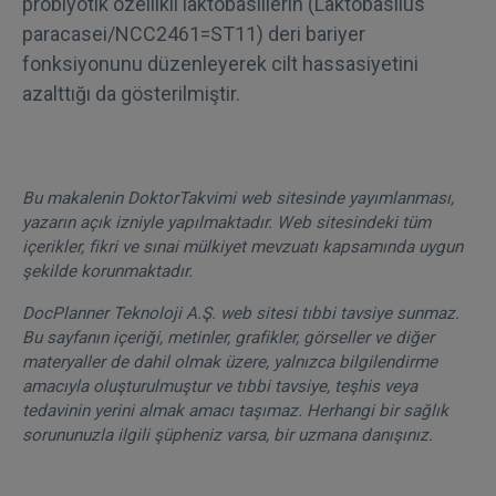
probiyotik özellikli laktobasillerin (Laktobaslius
paracasei/NCC2461=ST11) deri bariyer
fonksiyonunu düzenleyerek cilt hassasiyetini
azalttığı da gösterilmiştir.
Bu makalenin DoktorTakvimi web sitesinde yayımlanması,
yazarın açık izniyle yapılmaktadır. Web sitesindeki tüm
içerikler, fikri ve sınai mülkiyet mevzuatı kapsamında uygun
şekilde korunmaktadır.
DocPlanner Teknoloji A.Ş. web sitesi tıbbi tavsiye sunmaz.
Bu sayfanın içeriği, metinler, grafikler, görseller ve diğer
materyaller de dahil olmak üzere, yalnızca bilgilendirme
amacıyla oluşturulmuştur ve tıbbi tavsiye, teşhis veya
tedavinin yerini almak amacı taşımaz. Herhangi bir sağlık
sorununuzla ilgili şüpheniz varsa, bir uzmana danışınız.