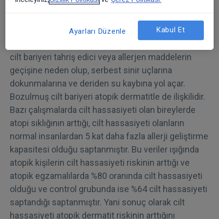
hücreler arası yağlarda düzensizlik deri bariyerinde
bozulmayla sonuçlanmaktadır. Hassas ciltlerde
nötral yağ düzeyleri ciltte azalıp, sfingolipit
Kabul Et
Ayarları Düzenle
seviyeleri artarak bariyer stabilitesi bozulur. Zayıf
cilt bariyeri tahriş edici veya allerjen maddelerin
geçişine neden olup, serbest sinir uçlarına
dokunmalarına ve deriden su kaybına yol açar.
Bozulmuş cilt bariyeri atopik dermatitle de ilişkilidir.
Bazı çalışmalarda cilt hassasiyeti olan bireylerde
atopi sıklığının arttığı, cilt hassasiyeti olanların
normal insanlardan 5 kat daha fazla allerji geliştirme
kapasitesi olduğu saptanmıştır. Bu veriler ışığında
atopik kişilerin cilt hassasiyeti riskinin arttığı ve
atopik egzamalılarda %80 oranında cilt hassasiyeti
olduğu ve control grubunda ise %64 cilt hassasiyeti
saptandığı saptanmıştır. Yani sonuç olarak cilt
hassasiyeti atopik dermatit riskinin arttığını