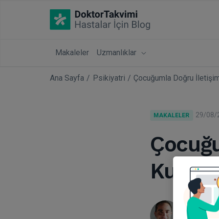
Makaleler
Uzmanlıklar
Ana Sayfa
Psikiyatri
Çocuğumla Doğru İletişim
29/08/
MAKALELER
Çocuğu
Kurabil
Uzm. D