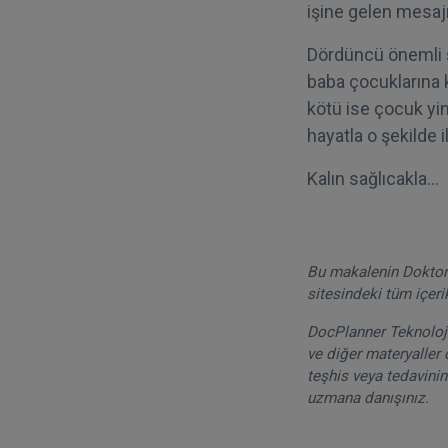
işine gelen mesajı
Dördüncü önemli şe
baba çocuklarına kar
kötü ise çocuk yi
hayatla o şekilde i
Kalın sağlıcakla…
Bu makalenin DoktorT
sitesindeki tüm içeri
DocPlanner Teknoloji 
ve diğer materyaller 
teşhis veya tedavinin
uzmana danışınız.