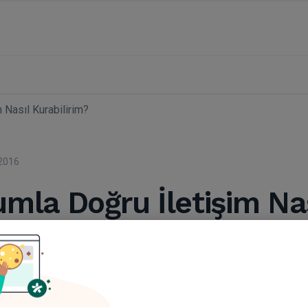
 Nasıl Kurabilirim?
2016
mla Doğru İletişim Nas
irim?
r. Ahmet Şenses