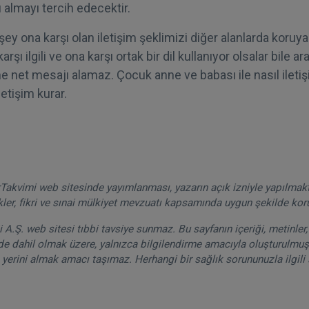
 almayı tercih edecektir.
y ona karşı olan iletişim şeklimizi diğer alanlarda koruya
şı ilgili ve ona karşı ortak bir dil kullanıyor olsalar bile ar
ne net mesajı alamaz. Çocuk anne ve babası ile nasıl ileti
letişim kurar.
akvimi web sitesinde yayımlanması, yazarın açık izniyle yapılmak
kler, fikri ve sınai mülkiyet mevzuatı kapsamında uygun şekilde ko
A.Ş. web sitesi tıbbi tavsiye sunmaz. Bu sayfanın içeriği, metinler, 
de dahil olmak üzere, yalnızca bilgilendirme amacıyla oluşturulmuşt
 yerini almak amacı taşımaz. Herhangi bir sağlık sorununuzla ilgili 