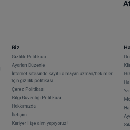
A
Biz
Ha
Gizlilik Politikası
Do
Ayarları Düzenle
Kli
l
İnternet sitesinde kayıtlı olmayan uzman/hekimler
Hi
i̇çin gizlilik politikası
Has
Çerez Politikası
Ya
Bilgi Güvenliği Politikası
Mo
Hakkımızda
Ha
İletişim
Ay
Kariyer | İşe alım yapıyoruz!
Sı