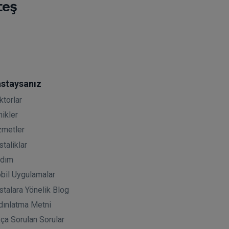
teş
staysanız
ktorlar
nikler
zmetler
taliklar
rdım
bil Uygulamalar
stalara Yönelik Blog
dınlatma Metni
kça Sorulan Sorular