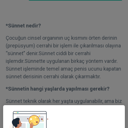
*Sünnet nedir?
Çocuğun cinsel organının uç kısmını örten derinin
(prepüsyum) cerrahi bir işlem ile çıkarılması olayına
“sünnet” denir.Sünnet ciddi bir cerrahi
işlemdir.Sünnette uygulanan birkaç yöntem vardır.
Sünnet işleminde temel amaç penis ucunu kapatan
sünnet derisinin cerrahi olarak çıkarmaktır.
*Sünnetin hangi yaşlarda yapılması gerekir?
Sünnet teknik olarak her yaşta uygulanabilir, ama biz
2-5 yaş arası sünneti tavsiye etmiyoruz. Çocukların
gelişimi yalnızca fiziksel değil, aynı zamanda
psikolojik olarak da değerlendirilmelidir. Çocukta