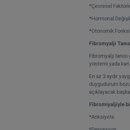
*Çevresel Faktörl
*Hormonal Değişik
*Otonomik Fonks
Fibromyalji Tanıs
Fibromyalji tanısı
yöntemi yada kan t
En az 3 aydır yayg
duygudurum bozukl
açıklayacak başka 
Fibromiyaljiyle bi
*Anksiyete
*Depresyon