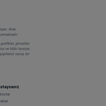
tadır. Web
runmaktadır.
grafikler, görseller
ur ve tıbbi tavsiye,
şüpheniz varsa, bir
staysanız
ktorlar
nikler