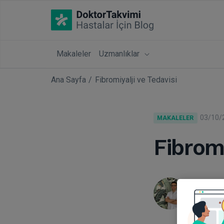
Makaleler
Uzmanlıklar
Ana Sayfa
Fibromiyalji ve Tedavisi
03/10/
MAKALELER
Fibromi
Fzt. U
Fizyoter