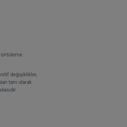
görüntüleme
tif değişiklikler,
arı tam olarak
lasıdır.