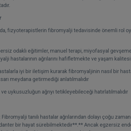
adır.
r
da, fizyoterapistlerin fibromyalji tedavisinde önemli rol o
ersiz odaklı eğitimler, manuel terapi, miyofasyal gevşeme
alji hastalarının ağrılarını hafifletmekte ve yaşam kalitesin
stalarla iyi bir iletişim kurarak fibromyaljinin nasıl bir has
sarı meydana getirmediği anlatılmalıdır
 ve uykusuzluğun ağrıyı tetikleyebileceği hatırlatılmalıdır
:
Fibromyalji tanılı hastalar ağrılarından dolayı çoğu zam
anter bir hayat sürebilmektedir**.** Ancak egzersiz endo