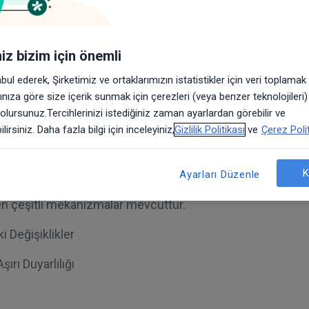
r?
iniz bizim için önemli
 kesin olarak belli olmayan, yaygın kas ve eklem ağrıları , a
abul ederek, Şirketimiz ve ortaklarımızın istatistikler için veri toplama
n olmak üzere tüm vücutta tutukluk, uyku bozukluğu, yor
arınıza göre size içerik sunmak için çerezleri (veya benzer teknolojileri
erle birlikte görülen kronik bir rahatsızlıktır. Her yaş gru
 olursunuz.Tercihlerinizi istediğiniz zaman ayarlardan görebilir ve
likte en sık orta yaş kadınlarda görülmektedir
lirsiniz. Daha fazla bilgi için inceleyiniz,
Gizlilik Politikası
ve
Çerez Polit
en Olur?
K
Ayarları Düzenle
en olan sebepler henüz kesin olarak bilinmese de, hastalığ
n çeşitli mekanizmalar mevcuttur.
i Değişiklikler
şırı Duyarlılığı