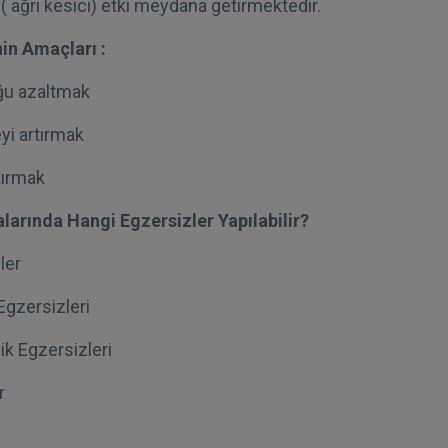
k ( ağrı kesici) etki meydana getirmektedir.
in Amaçları :
ğu azaltmak
yi artırmak
tırmak
larında Hangi Egzersizler Yapılabilir?
ler
gzersizleri
k Egzersizleri
r