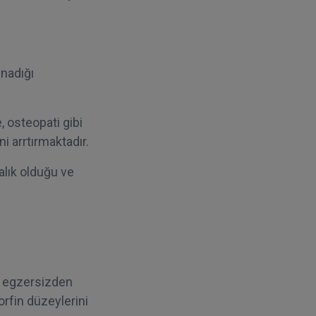
ynadığı
, osteopati gibi
i arrtırmaktadır.
talık olduğu ve
an egzersizden
rfin düzeylerini