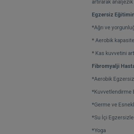
artırarak analjezi
Egzersiz Eğitimin
*Ağrı ve yorgunlu
* Aerobik kapasite
* Kas kuvvetini ar
Fibromyalji Hasta
*Aerobik Egzersiz
*Kuvvetlendirme E
*Germe ve Esnekli
*Su İçi Egzersizle
*Yoga