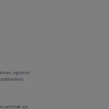
tılması, egzersiz
k problemlerin
ni artırmak için