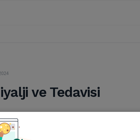
2024
yalji ve Tedavisi
mut Kahraman
api Ve Rehabilitasyon