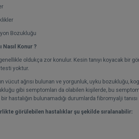
er
likler
iyon Bozukluğu
ı Nasıl Konur ?
 genellikle oldukça zor konulur. Kesin tanıyı koyacak bir 
esti yoktur.
ın vücut ağrısı bulunan ve yorgunluk, uyku bozukluğu, kogni
uğu gibi semptomları da olabilen kişilerde, bu semptoml
bir hastalığın bulunamadığı durumlarda fibromyalji tanısı o
rlikte görülebilen hastalıklar şu şekilde sıralanabilir: