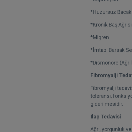
*Huzursuz Baca
*Kronik Baş Ağrısı
*Migren
*İrrıtabl Barsak 
*Dismonore (Ağrı
Fibromyalji Teda
Fibromyalji tedavi
toleransı, fonksiy
giderilmesidir.
İlaç Tedavisi
Ağrı, yorgunluk ve