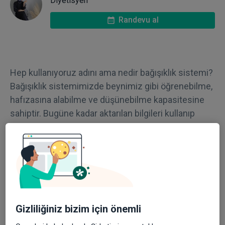
Diyetisyen
Randevu al
Hep kullanıyoruz adını ama nedir bağışıklık sistemi?
Bağışıklık sistemimizde beynimiz gibi öğrenebilme,
hafızasına alabilme ve düşünebilme kapasitesine
sahiptir. Bugüne kadar aktarılan bilgileri kullanıp
karşılaştığı yabancı bir mikroba karşı bu bilgiyi işleyip
özellikle de mikrobun olduğu bölgeye odaklanarak
savaş açar. Vücudumuzu mikroptan arındırana
kadar savaşır sonrasında bu deneyimi hafızasında
saklayıp yeni bir durumda yeni yanıtlar üretmek için
kullanılır.
Gizliliğiniz bizim için önemli
Bağışıklık sistemimiz anne karnında aort