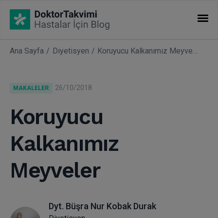
Ana Sayfa
Diyetisyen
Koruyucu Kalkanımız Meyveler
İHTISASLAR
Makaleler
26/10/2018
MAKALELER
Uzmanlıklar
Koruyucu
Kalkanımız
Meyveler
Dyt. Büşra Nur Kobak Durak