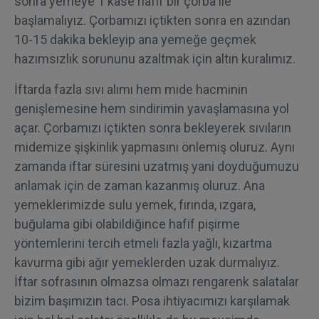
sonra yemeye 1 kase hafif bir çorba ile
başlamalıyız. Çorbamızı içtikten sonra en azından
10-15 dakika bekleyip ana yemeğe geçmek
hazımsızlık sorununu azaltmak için altın kuralımız.
İftarda fazla sıvı alımı hem mide hacminin
genişlemesine hem sindirimin yavaşlamasına yol
açar. Çorbamızı içtikten sonra bekleyerek sıvıların
midemize şişkinlik yapmasını önlemiş oluruz. Aynı
zamanda iftar süresini uzatmış yani doyduğumuzu
anlamak için de zaman kazanmış oluruz. Ana
yemeklerimizde sulu yemek, fırında, ızgara,
buğulama gibi olabildiğince hafif pişirme
yöntemlerini tercih etmeli fazla yağlı, kızartma
kavurma gibi ağır yemeklerden uzak durmalıyız.
İftar sofrasının olmazsa olmazı rengarenk salatalar
bizim başımızın tacı. Posa ihtiyacımızı karşılamak