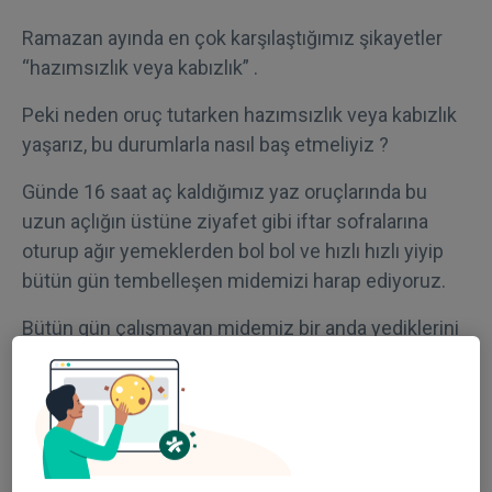
Ramazan ayında en çok karşılaştığımız şikayetler
“hazımsızlık veya kabızlık” .
Peki neden oruç tutarken hazımsızlık veya kabızlık
yaşarız, bu durumlarla nasıl baş etmeliyiz ?
Günde 16 saat aç kaldığımız yaz oruçlarında bu
uzun açlığın üstüne ziyafet gibi iftar sofralarına
oturup ağır yemeklerden bol bol ve hızlı hızlı yiyip
bütün gün tembelleşen midemizi harap ediyoruz.
Bütün gün çalışmayan midemiz bir anda yediklerini
sindirmekte zorlanıyor ve yemekle birlikte bir de
bolca su içerek mide asidimizi sulandırmış yani
seyreltmiş oluyoruz. Hem sindirim süremiz üzüyor
hem de öğütülmeyen yemeklere dolu bir mide,
şişkinlik, hazımsızlık sorunlarımız oluyor.