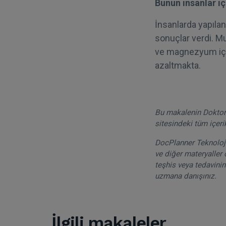
Bunun insanlar iç
İnsanlarda yapıla
sonuçlar verdi. M
ve magnezyum içe
azaltmakta.
Bu makalenin DoktorT
sitesindeki tüm içeri
DocPlanner Teknoloji 
ve diğer materyaller 
teşhis veya tedavinin
uzmana danışınız.
İlgili makaleler