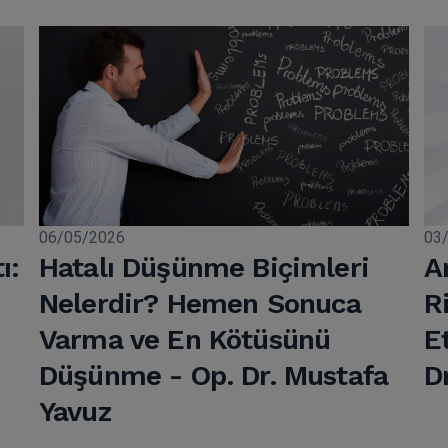
06/05/2026
03
ı:
Hatalı Düşünme Biçimleri
A
Nelerdir? Hemen Sonuca
R
Varma ve En Kötüsünü
E
Düşünme - Op. Dr. Mustafa
D
Yavuz