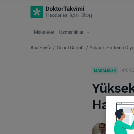
Makaleler
Uzmanlıklar
Ana Sayfa
Genel Cerrahi
Yüksek Proteinli Diyet
14/04/
MAKALELER
Yüksek
Hastalı
Doç. Dr