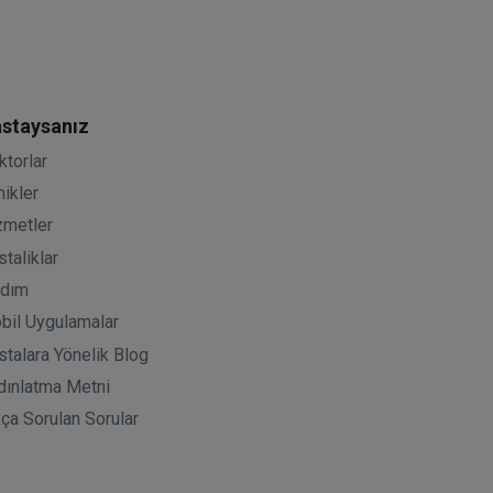
staysanız
ktorlar
nikler
zmetler
taliklar
rdım
bil Uygulamalar
stalara Yönelik Blog
dınlatma Metni
kça Sorulan Sorular