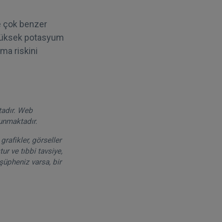
e çok benzer
 yüksek potasyum
ma riskini
tadır. Web
runmaktadır.
grafikler, görseller
ur ve tıbbi tavsiye,
şüpheniz varsa, bir