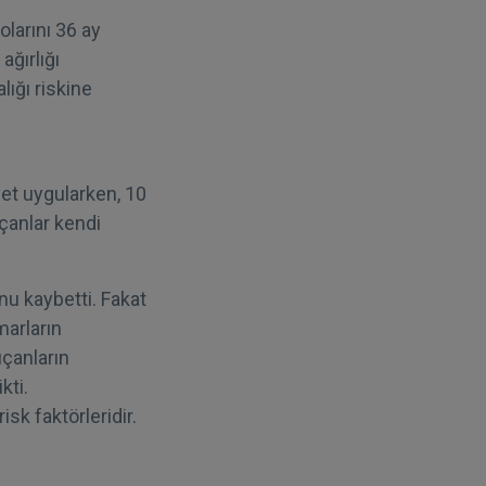
olarını 36 ay
ağırlığı
lığı riskine
yet uygularken, 10
ıçanlar kendi
nu kaybetti. Fakat
marların
ıçanların
kti.
sk faktörleridir.