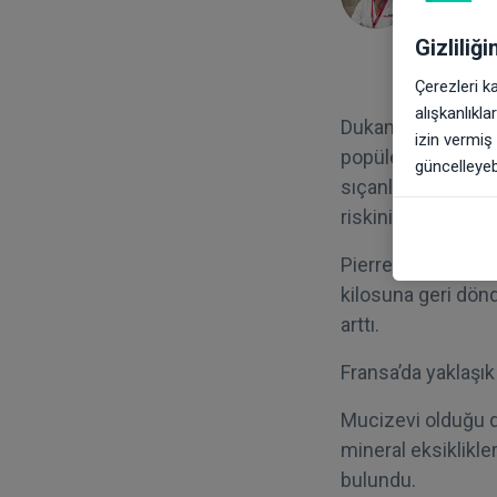
Genel Ce
Gizliliğ
Çerezleri k
alışkanlıkl
Dukan diyeti gibi 
izin vermiş
popüler bir altern
güncelleyebi
sıçanlarda yapılan
riskini arttırdığını
Pierre Dukan’ ın y
kilosuna geri dönd
arttı.
Fransa’da yaklaşık
Mucizevi olduğu dü
mineral eksiklikle
bulundu.