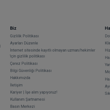
Biz
Ha
Gizlilik Politikası
Do
Ayarları Düzenle
Kli
l
İnternet sitesinde kayıtlı olmayan uzman/hekimler
Hi
i̇çin gizlilik politikası
Has
Çerez Politikası
Ya
Bilgi Güvenliği Politikası
Mo
Hakkımızda
Ha
İletişim
Ay
Kariyer | İşe alım yapıyoruz!
Sı
Kullanım Şartnamesi
Basın Merkezi