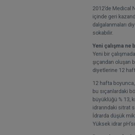
2012’de Medical Ne
içinde geri kazandı
dalgalanmaları diy
sokabilir.
Yeni çalışma ne 
Yeni bir çalışmada
şıçandan oluşan bi
diyetlerine 12 haf
12 hafta boyunca, 
bu sıçanlardaki bö
büyüklüğü % 13, kı
idrarındaki sitrat 
İdrarda düşük mikt
Yüksek idrar pH’sı