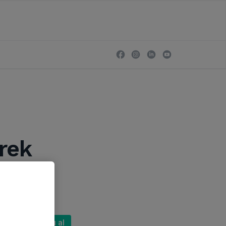
brek
Randevu al