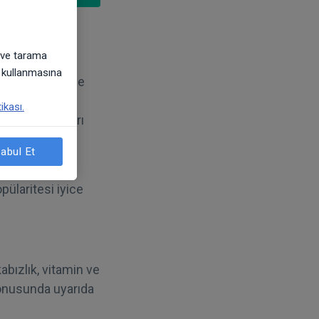
k ve tarama
) kullanmasına
iyet biçimlerine
 adamları
ikası.
rek hastalıkları
abul Et
doğum sonrası
pülaritesi iyice
abızlık, vitamin ve
 konusunda uyarıda