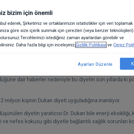
rrahi, Metabolik Cerrahi, Cerrahi Onkoloji
iniz bizim için önemli
abul ederek, Şirketimiz ve ortaklarımızın istatistikler için veri toplama
arınıza göre size içerik sunmak için çerezleri (veya benzer teknolojileri
yüksek proteinli diyetler şu anda geleneksel kalori sayan d
 olursunuz.Tercihlerinizi istediğiniz zaman ayarlardan görebilir ve
atiftir. Ancak İspanya’daki Granada Üniversitesi’ndeki bilim
lirsiniz. Daha fazla bilgi için inceleyiniz,
Gizlilik Politikası
ve
Çerez Polit
 testlerde yüksek proteinli diyetin böbrek taşı ve diğer böb
 gösterdi.
K
Ayarları Düzenle
üksek proteinli diyetini uygulayan Jennifer Lopez’i hızla 
üğüne dair haberler nedeniyle bu diyetin son yıllarda ki po
 2 milyon kişinin Dukan diyeti uyguladığına inanılıyor.
şünülen diyetin yaratıcısı Dr. Dukan bile enerji eksikliği, k
ri ve nefes kokusu gibi diyetle bağlantılı sağlık sorunları