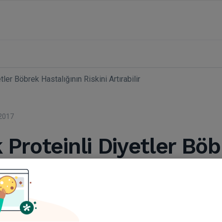
ler Böbrek Hastalığının Riskini Artırabilir
2017
 Proteinli Diyetler Bö
ğının Riskini Artırabilir
. M. Ferhat Ferhatoğlu