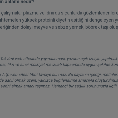
in anlamı nedir?
n çalışmalar plazma ve idrarda sıçanlarda gözlemlenenler
uhtemelen yüksek proteinli diyetin asitliğini dengeleyen
riğinden dolayı meyve ve sebze yemek, böbrek taşı oluş
akvimi web sitesinde yayımlanması, yazarın açık izniyle yapılmak
kler, fikri ve sınai mülkiyet mevzuatı kapsamında uygun şekilde ko
A.Ş. web sitesi tıbbi tavsiye sunmaz. Bu sayfanın içeriği, metinler, 
de dahil olmak üzere, yalnızca bilgilendirme amacıyla oluşturulmuşt
 yerini almak amacı taşımaz. Herhangi bir sağlık sorununuzla ilgili 