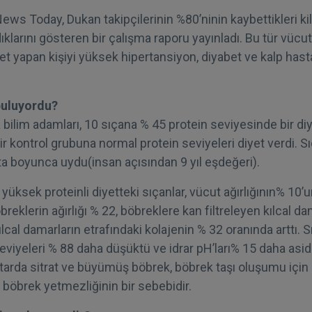
ws Today, Dukan takipçilerinin %80’ninin kaybettikleri kil
klarını gösteren bir çalışma raporu yayınladı. Bu tür vücut 
et yapan kişiyi yüksek hipertansiyon, diyabet ve kalp hasta
buluyordu?
 bilim adamları, 10 sıçana % 45 protein seviyesinde bir di
r kontrol grubuna normal protein seviyeleri diyet verdi. S
ta boyunca uydu(insan açısından 9 yıl eşdeğeri).
yüksek proteinli diyetteki sıçanlar, vücut ağırlığının% 10’u
breklerin ağırlığı % 22, böbreklere kan filtreleyen kılcal da
lcal damarların etrafındaki kolajenin % 32 oranında arttı. S
seviyeleri % 88 daha düşüktü ve idrar pH’ları% 15 daha asidi
arda sitrat ve büyümüş böbrek, böbrek taşı oluşumu için ri
 böbrek yetmezliğinin bir sebebidir.