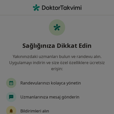
An
Çocuk Sağlığı Ve Hastalıkları • Nilüfer, Türkiye, Il Bursa
Filters
Sigorta:
Generali Sigorta
Nilüfer bölgesinde Generali Sigorta kabul
Sağlığınıza Dikkat Edin
eden Çocuk Sağlığı Ve Hastalıkları Doktorla
Yakınınızdaki uzmanları bulun ve randevu alın.
Uygulamayı indirin ve size özel özelliklere ücretsiz
erişin:
Randevularınızı kolayca yönetin
Uzmanlarınıza mesaj gönderin
Uzm. Dr. Mesut Arslan
Çocuk sağlığı ve hastalıkları
Bildirimleri alın
7 görüş