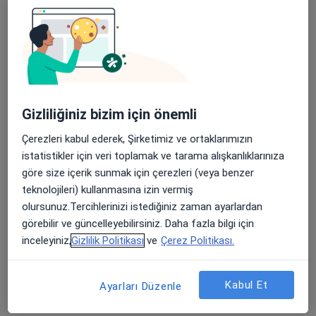
Bu uzman ilgili adres için online danışmanlık/takvim sunmuyor.
Randevu talep et
Gizliliğiniz bizim için önemli
Çerezleri kabul ederek, Şirketimiz ve ortaklarımızın
istatistikler için veri toplamak ve tarama alışkanlıklarınıza
göre size içerik sunmak için çerezleri (veya benzer
teknolojileri) kullanmasına izin vermiş
Prof. Dr. Metin Demirkaya
olursunuz.Tercihlerinizi istediğiniz zaman ayarlardan
Çocuk sağlığı ve hastalıkları, Çocuk hematolojisi, Çocuk
görebilir ve güncelleyebilirsiniz. Daha fazla bilgi için
onkolojisi
inceleyiniz,
Gizlilik Politikası
ve
Çerez Politikası.
11 görüş
Odunluk Mahallesi, İzmir Yolu Cd No:41, Nilüfer
•
Harita
Kabul Et
Ayarları Düzenle
Medicana Bursa Hastanesi
Bu uzman ilgili adres için online danışmanlık/takvim sunmuyor.