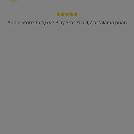
Odunluk Mahallesi, İzmir Yolu Cd No:41, Nilüfer
•
Harita
Medicana Bursa Hastanesi
Apple Store’da 4,6 ve Play Store’da 4,7 ortalama puan
Bu uzman ilgili adres için online danışmanlık/takvim sunmuyor.
Randevu talep et
Uzm. Dr. Bünyamin Teymuroğlu
Çocuk sağlığı ve hastalıkları
13 görüş
Odunluk Mahallesi, İzmir Yolu Cd No:41, Nilüfer
•
Harita