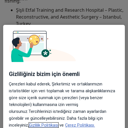
fishing.
Şişli Etfal Training and Research Hospital – Plastic,
Reconstructive, and Aesthetic Surgery – Istanbul,
Turkey
Humboldt University – Medicine – Berlin,
Germany
Istanbul University – Istanbul Faculty of Medicine
(ÇAPA) – Istanbul, Turkey
Gizliliğiniz bizim için önemli
Experience
Çerezleri kabul ederek, Şirketimiz ve ortaklarımızın
Private Lara Anatolia Hospital – Antalya, Turkey
istatistikler için veri toplamak ve tarama alışkanlıklarınıza
göre size içerik sunmak için çerezleri (veya benzer
Private Antalya Anatolia Hospital – Antalya,
teknolojileri) kullanmasına izin vermiş
Turkey
olursunuz.Tercihlerinizi istediğiniz zaman ayarlardan
Private Talya Medical Center – Antalya, Turkey
görebilir ve güncelleyebilirsiniz. Daha fazla bilgi için
inceleyiniz,
Gizlilik Politikası
ve
Çerez Politikası.