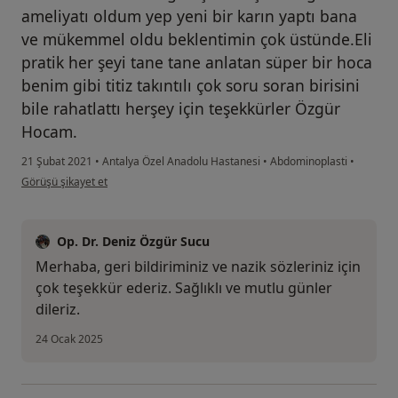
ameliyatı oldum yep yeni bir karın yaptı bana
ve mükemmel oldu beklentimin çok üstünde.Eli
pratik her şeyi tane tane anlatan süper bir hoca
benim gibi titiz takıntılı çok soru soran birisini
bile rahatlattı herşey için teşekkürler Özgür
Hocam.
21 Şubat 2021
•
Antalya Özel Anadolu Hastanesi
•
Abdominoplasti
•
kullanıcının görüşüne göre b.....
Görüşü şikayet et
Op. Dr. Deniz Özgür Sucu
Merhaba, geri bildiriminiz ve nazik sözleriniz için
çok teşekkür ederiz. Sağlıklı ve mutlu günler
dileriz.
24 Ocak 2025