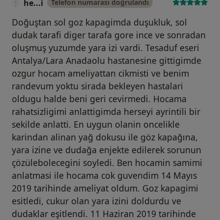
he...i
Telefon numarası doğrulandı
Doğuştan sol goz kapagimda duşukluk, sol
dudak tarafi diger tarafa gore ince ve sonradan
oluşmuş yuzumde yara izi vardi. Tesaduf eseri
Antalya/Lara Anadaolu hastanesine gittigimde
ozgur hocam ameliyattan cikmisti ve benim
randevum yoktu sirada bekleyen hastalari
oldugu halde beni geri cevirmedi. Hocama
rahatsizligimi anlattigimda herseyi ayrintili bir
sekilde anlatti. En uygun olanin oncelikle
karindan alinan yağ dokusu ile göz kapağına,
yara izine ve dudağa enjekte edilerek sorunun
çözülebolecegini soyledi. Ben hocamin samimi
anlatmasi ile hocama cok guvendim 14 Mayıs
2019 tarihinde ameliyat oldum. Goz kapagimi
esitledi, cukur olan yara izini doldurdu ve
dudaklar eşitlendi. 11 Haziran 2019 tarihinde