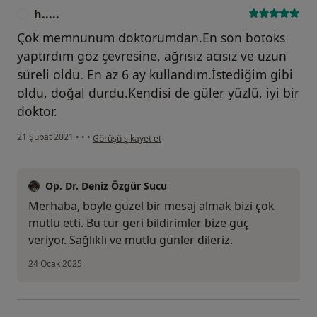
h.....
H
Çok memnunum doktorumdan.En son botoks
yaptırdım göz çevresine, ağrısız acısız ve uzun
süreli oldu. En az 6 ay kullandım.İstediğim gibi
oldu, doğal durdu.Kendisi de güler yüzlü, iyi bir
doktor.
kullanıcının görüşüne göre h.....
21 Şubat 2021
•
•
•
Görüşü şikayet et
Op. Dr. Deniz Özgür Sucu
Merhaba, böyle güzel bir mesaj almak bizi çok
mutlu etti. Bu tür geri bildirimler bize güç
veriyor. Sağlıklı ve mutlu günler dileriz.
24 Ocak 2025