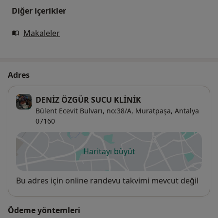
Diğer içerikler
Makaleler
Adres
DENİZ ÖZGÜR SUCU KLİNİK
Bülent Ecevit Bulvarı,
no:38/A,
Muratpaşa
,
Antalya
07160
Haritayı büyüt
yeni bir sekmede açılır
Uygunluk
Bu adres için online randevu takvimi mevcut değil
Ödeme yöntemleri