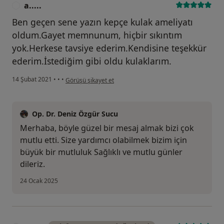
a.....
A
Ben geçen sene yazın kepçe kulak ameliyatı
oldum.Gayet memnunum, hiçbir sıkıntım
yok.Herkese tavsiye ederim.Kendisine teşekkür
ederim.İstediğim gibi oldu kulaklarım.
kullanıcının görüşüne göre a.....
14 Şubat 2021
•
•
•
Görüşü şikayet et
Op. Dr. Deniz Özgür Sucu
Merhaba, böyle güzel bir mesaj almak bizi çok
mutlu etti. Size yardımcı olabilmek bizim için
büyük bir mutluluk Sağlıklı ve mutlu günler
dileriz.
24 Ocak 2025