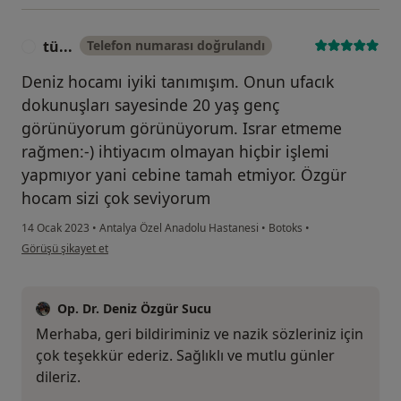
tü...
Telefon numarası doğrulandı
T
Deniz hocamı iyiki tanımışım. Onun ufacık
dokunuşları sayesinde 20 yaş genç
görünüyorum görünüyorum. Israr etmeme
rağmen:-) ihtiyacım olmayan hiçbir işlemi
yapmıyor yani cebine tamah etmiyor. Özgür
hocam sizi çok seviyorum
14 Ocak 2023
•
Antalya Özel Anadolu Hastanesi
•
Botoks
•
kullanıcının görüşüne göre tü...
Görüşü şikayet et
Op. Dr. Deniz Özgür Sucu
Merhaba, geri bildiriminiz ve nazik sözleriniz için
çok teşekkür ederiz. Sağlıklı ve mutlu günler
dileriz.