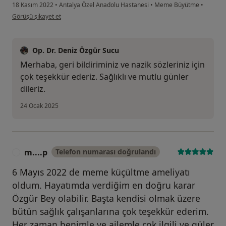
18 Kasım 2022
•
Antalya Özel Anadolu Hastanesi
•
Meme Büyütme
•
kullanıcının görüşüne göre s.....
Görüşü şikayet et
Op. Dr. Deniz Özgür Sucu
Merhaba, geri bildiriminiz ve nazik sözleriniz için
çok teşekkür ederiz. Sağlıklı ve mutlu günler
dileriz.
24 Ocak 2025
m....p
Telefon numarası doğrulandı
M
6 Mayıs 2022 de meme küçültme ameliyatı
oldum. Hayatımda verdiğim en doğru karar
Özgür Bey olabilir. Başta kendisi olmak üzere
bütün sağlık çalışanlarına çok teşekkür ederim.
Her zaman benimle ve ailemle çok ilgili ve güler