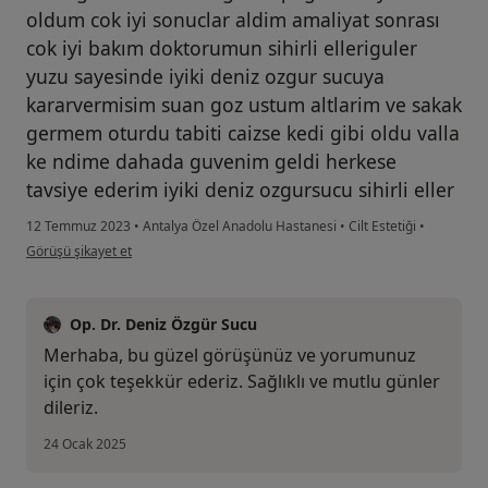
oldum cok iyi sonuclar aldim amaliyat sonrası
cok iyi bakım doktorumun sihirli elleriguler
yuzu sayesinde iyiki deniz ozgur sucuya
kararvermisim suan goz ustum altlarim ve sakak
germem oturdu tabiti caizse kedi gibi oldu valla
ke ndime dahada guvenim geldi herkese
tavsiye ederim iyiki deniz ozgursucu sihirli eller
12 Temmuz 2023
•
Antalya Özel Anadolu Hastanesi
•
Cilt Estetiği
•
kullanıcının görüşüne göre Hasta
Görüşü şikayet et
Op. Dr. Deniz Özgür Sucu
Merhaba, bu güzel görüşünüz ve yorumunuz
için çok teşekkür ederiz. Sağlıklı ve mutlu günler
dileriz.
24 Ocak 2025