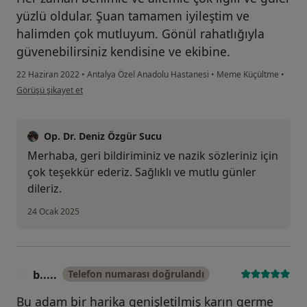
yüzlü oldular. Şuan tamamen iyileştim ve
halimden çok mutluyum. Gönül rahatlığıyla
güvenebilirsiniz kendisine ve ekibine.
22 Haziran 2022
•
Antalya Özel Anadolu Hastanesi
•
Meme Küçültme
•
kullanıcının görüşüne göre m....p
Görüşü şikayet et
Op. Dr. Deniz Özgür Sucu
Merhaba, geri bildiriminiz ve nazik sözleriniz için
çok teşekkür ederiz. Sağlıklı ve mutlu günler
dileriz.
24 Ocak 2025
b.....
Telefon numarası doğrulandı
B
Bu adam bir harika genişletilmiş karın germe