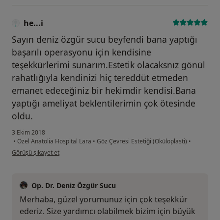
he...i
Sayın deniz özgür sucu beyfendi bana yaptığı
başarılı operasyonu için kendisine
teşekkürlerimi sunarım.Estetik olacaksnız gönül
rahatlığıyla kendinizi hiç tereddüt etmeden
emanet edeceğiniz bir hekimdir kendisi.Bana
yaptığı ameliyat beklentilerimin çok ötesinde
oldu.
3 Ekim 2018
•
Özel Anatolia Hospital Lara
•
Göz Çevresi Estetiği (Oküloplasti)
•
kullanıcının görüşüne göre he...i
Görüşü şikayet et
Op. Dr. Deniz Özgür Sucu
Merhaba, güzel yorumunuz için çok teşekkür
ederiz. Size yardımcı olabilmek bizim için büyük