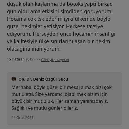
duşuk olan kaşlarima da botoks yapti birkac
gun oldu ama etkisini simdiden goruyorum.
Hocama cok tsk ederim iyiki ulkemde boyle
guzel hekimler yetisiyor. Herkese tavsiye
ediyorum. Herseyden once hocamin insanligi
ve kalitesiyle ülke sınırlarını aşan bir hekim
olacagina inaniyorum.
kullanıcının görüşüne göre he...i
15 Haziran 2019
•
•
•
Görüşü şikayet et
Op. Dr. Deniz Özgür Sucu
Merhaba, böyle güzel bir mesaj almak bizi çok
mutlu etti. Size yardımcı olabilmek bizim için
büyük bir mutluluk. Her zaman yanınızdayız.
Sağlıklı ve mutlu günler dileriz.
24 Ocak 2025