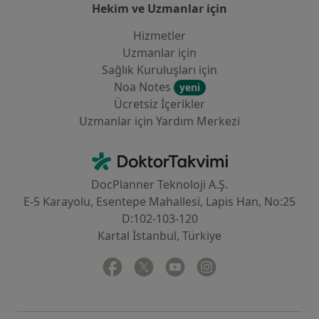
Hekim ve Uzmanlar için
Hizmetler
Uzmanlar için
Sağlık Kuruluşları için
Noa Notes
yeni
Ücretsiz İçerikler
Uzmanlar için Yardım Merkezi
İletişim
DoktorTakvimi - Ana Sayfa
DocPlanner Teknoloji A.Ş.
E-5 Karayolu, Esentepe Mahallesi, Lapis Han, No:25
D:102-103-120
Kartal İstanbul, Türkiye
Facebook
yeni bir sekmede açılır
Twitter
yeni bir sekmede açılır
Youtube
yeni bir sekmede açılır
Instagram
yeni bir sekmede aç