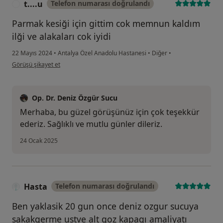
t....u
Telefon numarası doğrulandı
T
Parmak kesiği için gittim cok memnun kaldım
ilği ve alakaları cok iyidi
22 Mayıs 2024
•
Antalya Özel Anadolu Hastanesi
•
Diğer
•
kullanıcının görüşüne göre t....u
Görüşü şikayet et
Op. Dr. Deniz Özgür Sucu
Merhaba, bu güzel görüşünüz için çok teşekkür
ederiz. Sağlıklı ve mutlu günler dileriz.
24 Ocak 2025
Hasta
Telefon numarası doğrulandı
Ben yaklasik 20 gun once deniz ozgur sucuya
sakakgerme ustve alt goz kapagı amaliyatı