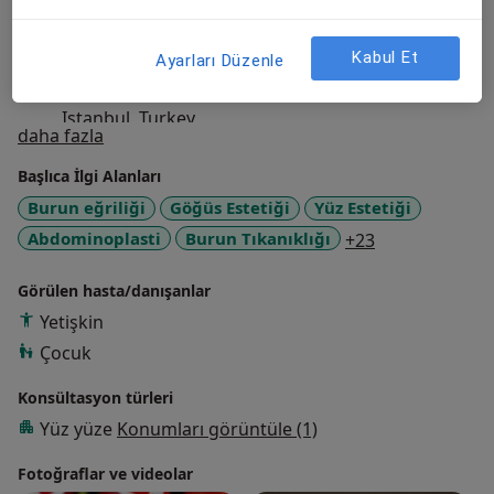
St. George’s Hospital – London, UK
Iğdır State Hospital – Iğdır, Turkey
Kabul Et
Ayarları Düzenle
Şişli Etfal Training and Research Hospital –
Istanbul, Turkey
Hakkımda
daha fazla
Başlıca İlgi Alanları
Burun eğriliği
Göğüs Estetiği
Yüz Estetiği
a11y_sr_more
Abdominoplasti
Burun Tıkanıklığı
+23
Görülen hasta/danışanlar
Yetişkin
Çocuk
Konsültasyon türleri
Yüz yüze
Konumları görüntüle (1)
Fotoğraflar ve videolar