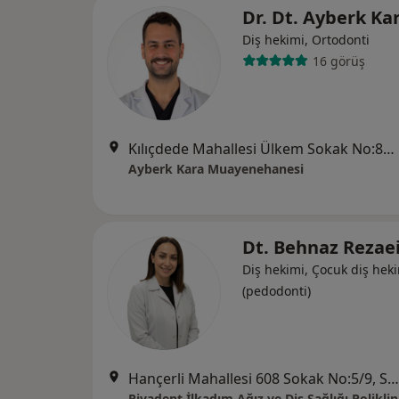
Dr. Dt. Ayberk Ka
Diş hekimi, Ortodonti
16 görüş
Kılıçdede Mahallesi Ülkem Sokak No:8B/32, İlkadım
Ayberk Kara Muayenehanesi
Dt. Behnaz Rezae
Diş hekimi, Çocuk diş heki
(pedodonti)
Hançerli Mahallesi 608 Sokak No:5/9, Samsun
Rivadent İlkadım Ağız ve Diş Sağlığı Poliklin