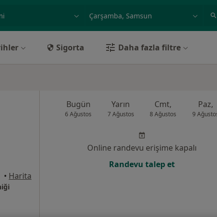
ilgi alanı ve hastalık, isim
örnek: İstanbul
ihler
Sigorta
Daha fazla filtre
Bugün
Yarın
Cmt,
Paz,
6 Ağustos
7 Ağustos
8 Ağustos
9 Ağusto
Online randevu erişime kapalı
Randevu talep et
amsun
•
Harita
iği