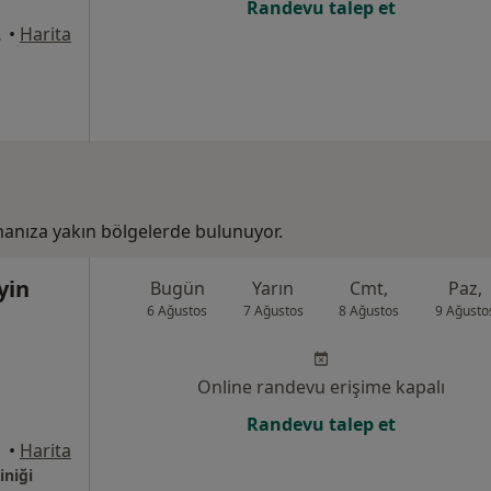
Randevu talep et
rıcalı, Samsun
•
Harita
nıza yakın bölgelerde bulunuyor.
yin
Bugün
Yarın
Cmt,
Paz,
6 Ağustos
7 Ağustos
8 Ağustos
9 Ağusto
Online randevu erişime kapalı
Randevu talep et
•
Harita
iniği