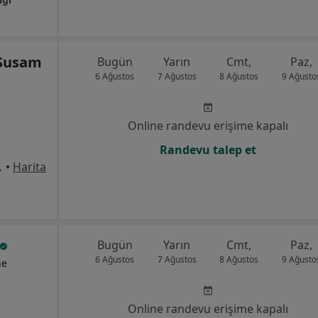
 Susam
Bugün
Yarın
Cmt,
Paz,
6 Ağustos
7 Ağustos
8 Ağustos
9 Ağusto
Online randevu erişime kapalı
Randevu talep et
03/101, Ünye
•
Harita
Bugün
Yarın
Cmt,
Paz,
6 Ağustos
7 Ağustos
8 Ağustos
9 Ağusto
ne
Online randevu erişime kapalı