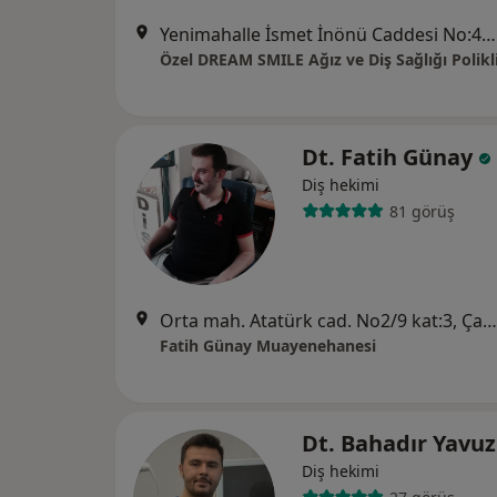
Yenimahalle İsmet İnönü Caddesi No:40, Samsun
Özel DREAM SMILE Ağız ve Diş Sağlığı Polikl
Dt. Fatih Günay
Diş hekimi
81 görüş
Orta mah. Atatürk cad. No2/9 kat:3, Çarşamba
Fatih Günay Muayenehanesi
Dt. Bahadır Yavu
Diş hekimi