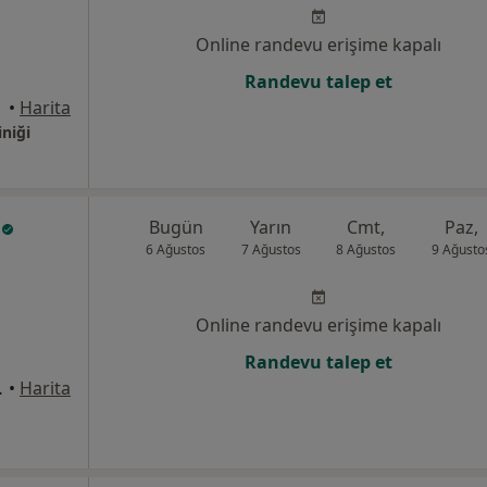
Online randevu erişime kapalı
Randevu talep et
•
Harita
iniği
k
Bugün
Yarın
Cmt,
Paz,
6 Ağustos
7 Ağustos
8 Ağustos
9 Ağusto
Online randevu erişime kapalı
Randevu talep et
Atakum/Samsun, Atakum
•
Harita