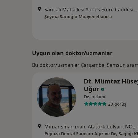
Sarıcalı Mahallesi Yunus Emre Caddesi Zübeyde Hanım Meydanı No:1 Kat:1 Sa
Şeyma Sarıoğlu Muayenehanesi
Uygun olan doktor/uzmanlar
Bu doktor/uzmanlar Çarşamba, Samsun arama
Dt. Mümtaz Hüse
Uğur
Diş hekimi
20 görüş
Mimar sinan mah. Atatürk bulvarı. NO:264/7, Samsun
Pepuza Dental Samsun Ağız ve Diş Sağlığı Kl