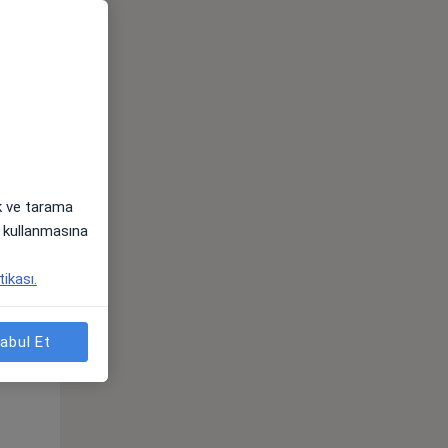
Pzt,
Sal,
Çar,
s
10 Ağustos
11 Ağustos
12 Ağustos
ak ve tarama
i) kullanmasına
tikası.
Pzt,
Sal,
Çar,
abul Et
s
10 Ağustos
11 Ağustos
12 Ağustos