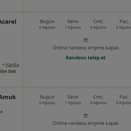
 Acarel
Bugün
Yarın
Cmt,
Paz,
6 Ağustos
7 Ağustos
8 Ağustos
9 Ağusto
Online randevu erişime kapalı
Randevu talep et
 Samsun
•
Harita
lim Dalı
 Amuk
Bugün
Yarın
Cmt,
Paz,
6 Ağustos
7 Ağustos
8 Ağustos
9 Ağusto
ne
Online randevu erişime kapalı