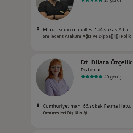
27 görüş
Mimar sinan mahallesi 144.sokak Albayrak apartmanı A blok kat:1 daire:2 Atakum/Samsun, Samsun
Smiledent Atakum Ağız ve Diş Sağlığı Polikl
Dt. Dilara Özçeli
Diş hekimi
40 görüş
Cumhuriyet mah. 66.sokak Fatma Hatun Evleri No:2B Kat:4 Daire:10, 
Ömürevleri Diş Kliniği