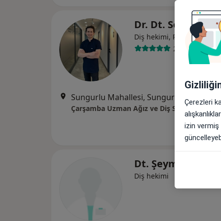
Dr. Dt. Sefa Kılıç
Diş hekimi, Protetik diş te
29 görüş
Gizliliğ
Sungurlu Mahallesi, Sungurlu Caddesi, No:14 C, S
Çerezleri k
Çarşamba Uzman Ağız ve Diş Sağlığı Poliklin
alışkanlıkl
izin vermiş
güncelleyebi
Dt. Şeyma Sarıoğ
Diş hekimi