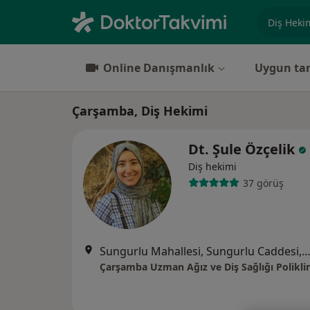
Uzmanlık, 
Online Danışmanlık
Uygun tar
Çarşamba, Diş Hekimi
Dt. Şule Özçelik
Diş hekimi
37 görüş
Sungurlu Mahallesi, Sungurlu Caddesi, No:14 C, S
Çarşamba Uzman Ağız ve Diş Sağlığı Poliklin