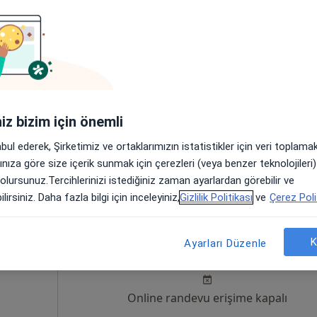
Bugün
Yarın
Cmt,
Paz,
6 Ağustos
7 Ağustos
8 Ağustos
9 Ağusto
davisi
Online randevu erişime kapalı
iniz bizim için önemli
Randevu talep et
amsun
•
Harita
abul ederek, Şirketimiz ve ortaklarımızın istatistikler için veri toplam
iği
arınıza göre size içerik sunmak için çerezleri (veya benzer teknolojiler
 olursunuz.Tercihlerinizi istediğiniz zaman ayarlardan görebilir ve
lirsiniz. Daha fazla bilgi için inceleyiniz,
Gizlilik Politikası
ve
Çerez Poli
lu
Bugün
Yarın
Cmt,
Paz,
K
Ayarları Düzenle
6 Ağustos
7 Ağustos
8 Ağustos
9 Ağusto
Online randevu erişime kapalı