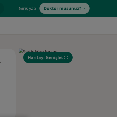
Giriş yap
Doktor musunuz?
Pzt,
Sal,
Çar,
Haritayı Genişlet
s
10 Ağustos
11 Ağustos
12 Ağustos