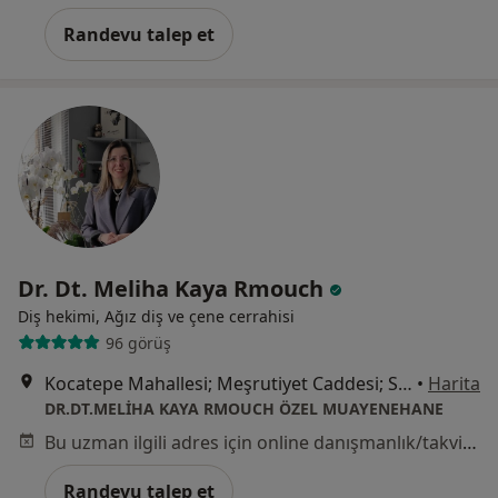
Randevu talep et
Dr. Dt. Meliha Kaya Rmouch
Diş hekimi, Ağız diş ve çene cerrahisi
96 görüş
Kocatepe Mahallesi; Meşrutiyet Caddesi; Saadet Apartmanı; 8.kat; 26/15 Kızılay/Ankara Kocatepe Mahallesi; Meşrutiyet Caddesi; Saadet Apartmanı; 8.kat; 26/15 Kızılay/Ankara Kocatepe Mahallesi, Kızılay, Meşrutiyet Cd. Saadet Apartmanı D:8.kat; 26/15,, Ankara
•
Harita
DR.DT.MELİHA KAYA RMOUCH ÖZEL MUAYENEHANE
Bu uzman ilgili adres için online danışmanlık/takvim sunmuyor.
Randevu talep et