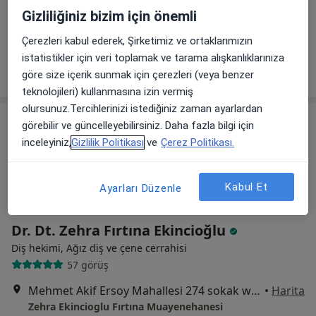
Ragıp Tüzün Mahallesi Ragıp Tüzün Caddesi No:125/5 PTT karşısı, Ankara
•
Harita
Gizliliğiniz bizim için önemli
Ali Emrah Uysal Muayenehanesi
Bu uzman ilgili adres için online danışmanlık/takvim sunmuyor.
Çerezleri kabul ederek, Şirketimiz ve ortaklarımızın
istatistikler için veri toplamak ve tarama alışkanlıklarınıza
Randevu talep et
göre size içerik sunmak için çerezleri (veya benzer
teknolojileri) kullanmasına izin vermiş
olursunuz.Tercihlerinizi istediğiniz zaman ayarlardan
görebilir ve güncelleyebilirsiniz. Daha fazla bilgi için
inceleyiniz,
Gizlilik Politikası
ve
Çerez Politikası.
Kabul Et
Ayarları Düzenle
Dr. Dt. Zehra Fırtına Ekincioğlu
Diş hekimi, Ağız diş ve çene cerrahisi
57 görüş
Mehmet Akif Ersoy Mahallesi 274 sokak wings plaza 1A blok no :82, Ankara
•
Harita
Zehra Ekincioglu Fırtına Muayenehanesi