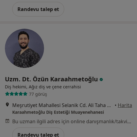
Randevu talep et
Uzm. Dt. Özün Karaahmetoğlu
Diş hekimi, Ağız diş ve çene cerrahisi
77 görüş
Meşrutiyet Mahallesi Selanik Cd. Ali Taha Apt.No:52/15-16 Kızılay Ankara, Çankaya
•
Harita
Karaahmetoğlu Diş Estetiği Muayenehanesi
Bu uzman ilgili adres için online danışmanlık/takvim sunmuyor.
Randevu talep et