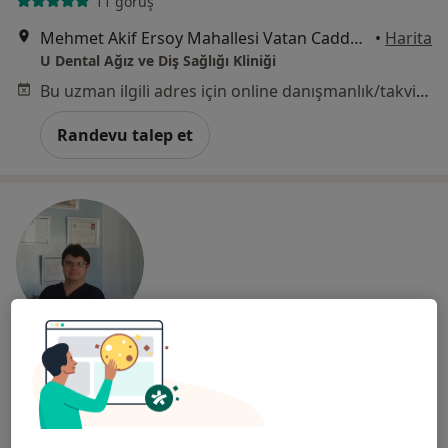
11 görüş
Mehmet Akif Ersoy Mahallesi Vatan Caddesi, Bulvar Effect Ofis No:93/140, 06200 Yenimahalle,, Yenimahalle
•
Harita
U Dental Ağız ve Diş Sağlığı Kliniği
Bu uzman ilgili adres için online danışmanlık/takvim sunmuyor.
Randevu talep et
Dt. Ali Emrah Uysal
Diş hekimi
67 görüş