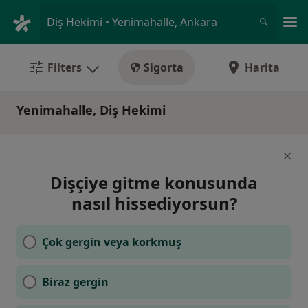
An
Diş Hekimi • Yenimahalle, Ankara
Filters
Sigorta
Harita
Yenimahalle, Diş Hekimi
Dişçiye gitme konusunda
nasıl hissediyorsun?
Çok gergin veya korkmuş
Biraz gergin