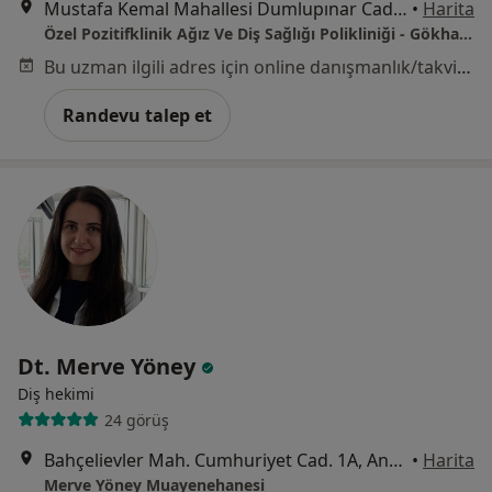
Mustafa Kemal Mahallesi Dumlupınar Caddesi Numara: 274 Daire: 7 İç Kapı Numarası: 46, Çankaya
•
Harita
Özel Pozitifklinik Ağız Ve Diş Sağlığı Polikliniği - Gökhan Torun
Bu uzman ilgili adres için online danışmanlık/takvim sunmuyor.
Randevu talep et
Dt. Merve Yöney
Diş hekimi
24 görüş
Bahçelievler Mah. Cumhuriyet Cad. 1A, Ankara
•
Harita
Merve Yöney Muayenehanesi