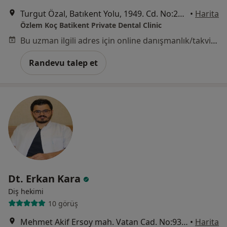
Turgut Özal, Batıkent Yolu, 1949. Cd. No:26/2, Ankara
•
Harita
Özlem Koç Batikent Private Dental Clinic
Bu uzman ilgili adres için online danışmanlık/takvim sunmuyor.
Randevu talep et
Dt. Erkan Kara
Diş hekimi
10 görüş
Mehmet Akif Ersoy mah. Vatan Cad. No:93A, Ankara
•
Harita