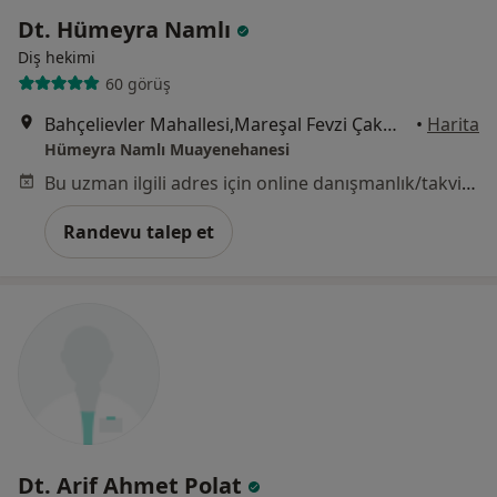
Dt. Hümeyra Namlı
Diş hekimi
60 görüş
Bahçelievler Mahallesi,Mareşal Fevzi Çakmak Caddesi,Başkent Apartmanı,No:4/8, Ankara
•
Harita
Hümeyra Namlı Muayenehanesi
Bu uzman ilgili adres için online danışmanlık/takvim sunmuyor.
Randevu talep et
Dt. Arif Ahmet Polat