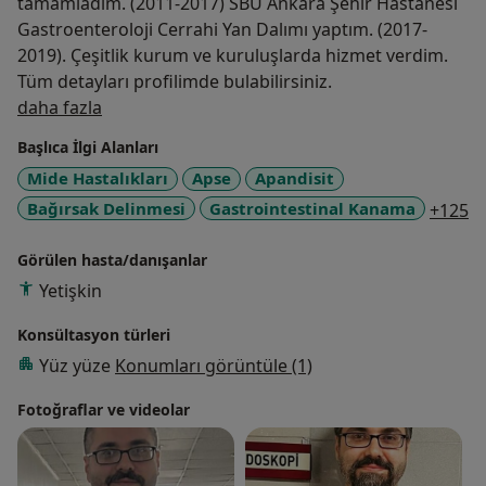
tamamladım. (2011-2017) SBÜ Ankara Şehir Hastanesi
Gastroenteroloji Cerrahi Yan Dalımı yaptım. (2017-
2019). Çeşitlik kurum ve kuruluşlarda hizmet verdim.
Tüm detayları profilimde bulabilirsiniz.
Hakkımda
daha fazla
Başlıca İlgi Alanları
Mide Hastalıkları
Apse
Apandisit
a1
Bağırsak Delinmesi
Gastrointestinal Kanama
+125
Görülen hasta/danışanlar
Yetişkin
Konsültasyon türleri
Yüz yüze
Konumları görüntüle (1)
Fotoğraflar ve videolar