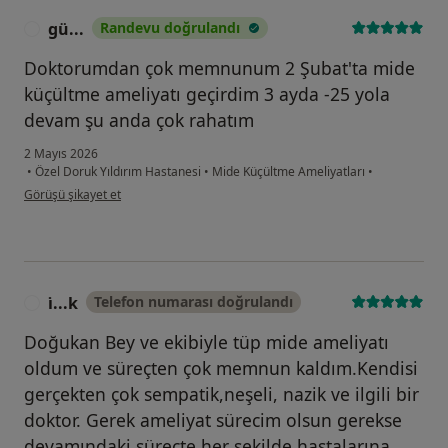
gü...
Randevu doğrulandı
G
Doktorumdan çok memnunum 2 Şubat'ta mide
küçültme ameliyatı geçirdim 3 ayda -25 yola
devam şu anda çok rahatım
2 Mayıs 2026
•
Özel Doruk Yıldırım Hastanesi
•
Mide Küçültme Ameliyatları
•
kullanıcının görüşüne göre gü...
Görüşü şikayet et
i̇...k
Telefon numarası doğrulandı
I
Doğukan Bey ve ekibiyle tüp mide ameliyatı
oldum ve süreçten çok memnun kaldım.Kendisi
gerçekten çok sempatik,neşeli, nazik ve ilgili bir
doktor. Gerek ameliyat sürecim olsun gerekse
devamındaki süreçte her şekilde hastalarına