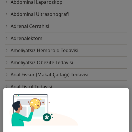
Abdominal Laparoskopi
Abdominal Ultrasonografi
Adrenal Cerrahisi
Adrenalektomi
Ameliyatsız Hemoroid Tedavisi
Ameliyatsız Obezite Tedavisi
Anal Fissür (Makat Çatlağı) Tedavisi
Anal Fistül Tedavisi
Anorektal Bölge Cerrahisi
Anoskopi
Apandisit Alınması