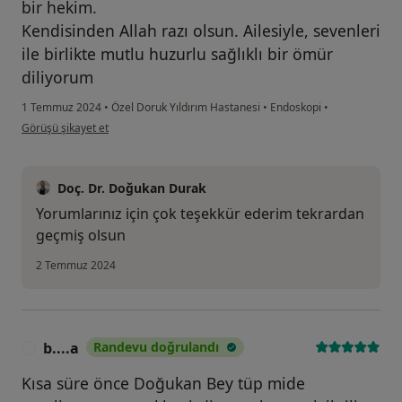
bir hekim.
Kendisinden Allah razı olsun. Ailesiyle, sevenleri
ile birlikte mutlu huzurlu sağlıklı bir ömür
diliyorum
1 Temmuz 2024
•
Özel Doruk Yıldırım Hastanesi
•
Endoskopi
•
kullanıcının görüşüne göre ht...
Görüşü şikayet et
Doç. Dr. Doğukan Durak
Yorumlarınız için çok teşekkür ederim tekrardan
geçmiş olsun
2 Temmuz 2024
b....a
Randevu doğrulandı
B
Kısa süre önce Doğukan Bey tüp mide