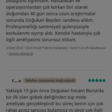
olduğunu öğrendim. Hastalıktan ve
operasyonlardan çok korkan biri olarak
doğumdan 40 gün sonra uzun araştırmalar
sonunda Doğukan Beyden randevu aldım.
Profesyonelliği samimiyeti güleryüzüyle
korkularımı sıyırıp aldı. Kendisi hastasıyla çok
ilgili ameliyatımı sorunsuz oldum.
3 Ekim 2024
•
Özel Doruk Yıldırım Hastanesi
•
Genel Cerrahi Randevusu
kullanıcının görüşüne göre m....ş
•
Görüşü şikayet et
f....a
Telefon numarası doğrulandı
F
Yaklaşık 13 gün önce Doğukan hocam Bursa'da
bir ilk olan göbek deliğinden tüp mide
ameliyatı gerçekleştirdi bu söreç benin için çok
rahat acısız sancısız bulantısız vs geçti çok ilgili