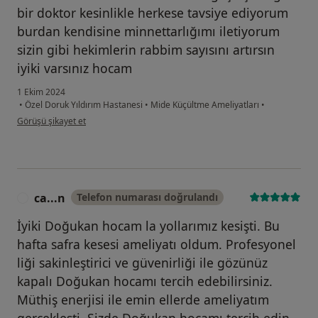
bir doktor kesinlikle herkese tavsiye ediyorum
burdan kendisine minnettarlığımı iletiyorum
sizin gibi hekimlerin rabbim sayısını artırsın
iyiki varsınız hocam
1 Ekim 2024
•
Özel Doruk Yıldırım Hastanesi
•
Mide Küçültme Ameliyatları
•
kullanıcının görüşüne göre f....a
Görüşü şikayet et
ca...n
Telefon numarası doğrulandı
C
İyiki Doğukan hocam la yollarımız kesişti. Bu
hafta safra kesesi ameliyatı oldum. Profesyonel
liği sakinleştirici ve güvenirliği ile gözünüz
kapalı Doğukan hocamı tercih edebilirsiniz.
Müthiş enerjisi ile emin ellerde ameliyatım