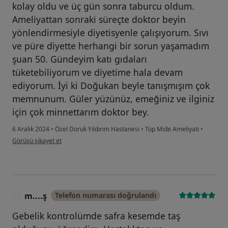
kolay oldu ve üç gün sonra taburcu oldum.
Ameliyattan sonraki süreçte doktor beyin
yönlendirmesiyle diyetisyenle çalışıyorum. Sıvı
ve püre diyette herhangi bir sorun yaşamadım
şuan 50. Gündeyim katı gıdaları
tüketebiliyorum ve diyetime hala devam
ediyorum. İyi ki Doğukan beyle tanışmışım çok
memnunum. Güler yüzünüz, emeğiniz ve ilginiz
için çok minnettarım doktor bey.
6 Aralık 2024
•
Özel Doruk Yıldırım Hastanesi
•
Tüp Mide Ameliyatı
•
kullanıcının görüşüne göre el...
Görüşü şikayet et
m....ş
Telefon numarası doğrulandı
M
Gebelik kontrolümde safra kesemde taş