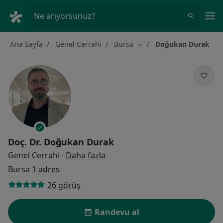
An
Ne arıyorsunuz?
Ana Sayfa
Genel Cerrahi
Bursa
Doğukan Durak
Şehir değiştir
Doç. Dr.
Doğukan Durak
uzmanliklar hakkinda
Genel Cerrahi
·
Daha fazla
Bursa
1 adres
26 görüş
Randevu al