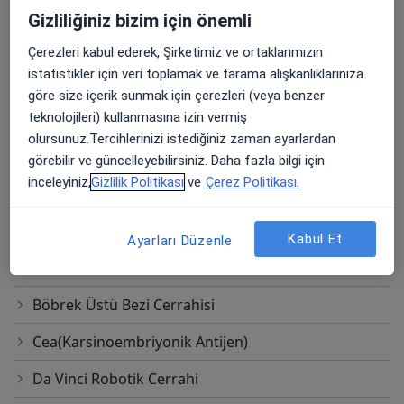
Apendektomi
Gizliliğiniz bizim için önemli
Apse Insizyonu Ve Drenajı
Çerezleri kabul ederek, Şirketimiz ve ortaklarımızın
istatistikler için veri toplamak ve tarama alışkanlıklarınıza
Balon Dilatasyon
göre size içerik sunmak için çerezleri (veya benzer
teknolojileri) kullanmasına izin vermiş
Batık Tırnak Tedavisi
olursunuz.Tercihlerinizi istediğiniz zaman ayarlardan
Bağırsak Kanseri Ameliyatı
görebilir ve güncelleyebilirsiniz. Daha fazla bilgi için
inceleyiniz,
Gizlilik Politikası
ve
Çerez Politikası.
Ben Alma
Bilgisayarlı Tomografi Taraması(Bt)
Kabul Et
Ayarları Düzenle
Botoks
Böbrek Üstü Bezi Cerrahisi
Cea(Karsinoembriyonik Antijen)
Da Vinci Robotik Cerrahi