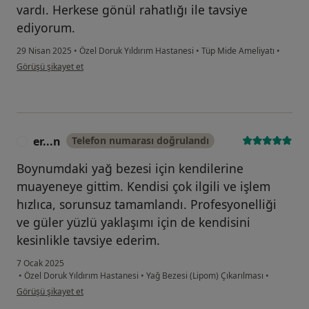
vardı. Herkese gönül rahatlığı ile tavsiye
ediyorum.
29 Nisan 2025
•
Özel Doruk Yıldırım Hastanesi
•
Tüp Mide Ameliyatı
•
kullanıcının görüşüne göre mu...
Görüşü şikayet et
er...n
Telefon numarası doğrulandı
E
Boynumdaki yağ bezesi için kendilerine
muayeneye gittim. Kendisi çok ilgili ve işlem
hızlıca, sorunsuz tamamlandı. Profesyonelliği
ve güler yüzlü yaklaşımı için de kendisini
kesinlikle tavsiye ederim.
7 Ocak 2025
•
Özel Doruk Yıldırım Hastanesi
•
Yağ Bezesi (Lipom) Çıkarılması
•
kullanıcının görüşüne göre er...n
Görüşü şikayet et