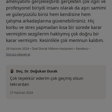
ameliyatımı gerçekleştirdi gerçekten çok ilgili ve
profesyonel biriydi insanı olarak da aşırı samimi
ve güleryüzülü birisi hem kendisine hem
çalışma arkadaşlarına güvenebilirsiniz. Hiç
korku ve stres yapmadan kısa bir sürede karar
vermiştim sezgilerim haklıymış çok doğru bir
karar vermişim. Kesinlikle çok memnun kaldım.
26 Haziran 2024
•
Özel Doruk Yıldırım Hastanesi
•
Randevu
•
kullanıcının görüşüne göre b....a
Görüşü şikayet et
Doç. Dr. Doğukan Durak
Çok teşekkür ederim çok geçmiş olsun
tekrardan
27 Haziran 2024