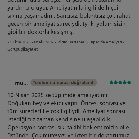
yardımcı oluyor. Ameliyatımla ilgili de hiçbir
sıkıntı yaşamadım. Sancısız, bulantısız çok rahat
geçen bir ameliyat süreciydi. İyi ki yolum sizin
gibi bir doktorla kesişmiş.
24 Ekim 2025
•
Özel Doruk Yıldırım Hastanesi
•
Tüp Mide Ameliyatı
•
kullanıcının görüşüne göre i̇...k
Görüşü şikayet et
mu...
Telefon numarası doğrulandı
M
10 Nisan 2025 se tüp mide ameliyatımı
Doğukan bey ve ekibi yaptı. Öncesi sonrası ve
tüm süreçleri ile çok ilgiliydi. Ameliyat sonrası
istediğimiz zaman kendisine ulaşabildik.
Operasyon sonrası sıkı takibi beklentimizin bile
üstünde. Çok mütevazi ve içten bir doktorumuz