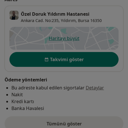
Özel Doruk Yıldırım Hastanesi
Ankara Cad. No:235,
Yıldırım
,
Bursa
16350
Haritayı büyüt
yeni bir sekmede açılır
Uygunluk
Takvimi göster
Ödeme yöntemleri
Bu adreste kabul edilen sigortalar
Detaylar
Nakit
Kredi kartı
Banka Havalesi
Tümünü göster
adres hakkında