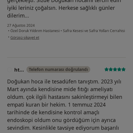
gerçekleşti. Sizde Doğukan hocamı tercih edin
iyiki leriniz çoğalsın. Herkese sağlıklı günler
dilerim...
27 Ağustos 2024
•
Özel Doruk Yıldırım Hastanesi
•
Safra Kesesi ve Safra Yolları Cerrahisi
kullanıcının görüşüne göre ca...n
•
Görüşü şikayet et
ht...
Telefon numarası doğrulandı
H
Doğukan hoca ile tesadüfen tanıştım. 2023 yılı
Mart ayında kendisine mide fıtığı ameliyatı
oldum. çok ilgili hastasını sakinleştirmeyi bilen
empati kuran bir hekim. 1 temmuz 2024
tarihinde de kendisine kontrol amaçlı
endoskopi oldum onu gördüğüm için ayrıca
sevindim. Kesinlikle tavsiye ediyorum başarılı