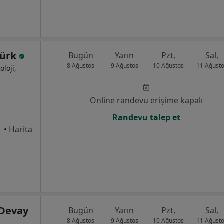
türk
Bugün
Yarın
Pzt,
Sal,
8 Ağustos
9 Ağustos
10 Ağustos
11 Ağust
oloji,
Online randevu erişime kapalı
Randevu talep et
•
Harita
 Devay
Bugün
Yarın
Pzt,
Sal,
8 Ağustos
9 Ağustos
10 Ağustos
11 Ağust