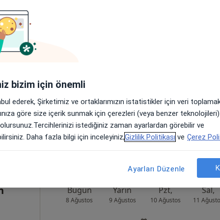
ik
Bugün
Yarın
Pzt,
Sal,
8 Ağustos
9 Ağustos
10 Ağustos
11 Ağust
Online randevu erişime kapalı
iniz bizim için önemli
Randevu talep et
abul ederek, Şirketimiz ve ortaklarımızın istatistikler için veri toplam
:221, Yıldırım
•
Harita
arınıza göre size içerik sunmak için çerezleri (veya benzer teknolojiler
 olursunuz.Tercihlerinizi istediğiniz zaman ayarlardan görebilir ve
lirsiniz. Daha fazla bilgi için inceleyiniz,
Gizlilik Politikası
ve
Çerez Poli
K
Ayarları Düzenle
n
Bugün
Yarın
Pzt,
Sal,
8 Ağustos
9 Ağustos
10 Ağustos
11 Ağust