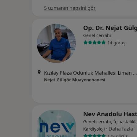
5 uzmanın hepsini gör
Op. Dr. Nejat Gül
Genel cerrahi
14 görüş
Kızılay Plaza Odunluk Mahallesi Liman Caddesi No:17 D:21, Bursa
Nejat Gülgör Muayenehanesi
Nev Anadolu Hast
Genel cerrahi, İç hastalıkla
·
Daha fazla
Kardiyoloji
178 görüş