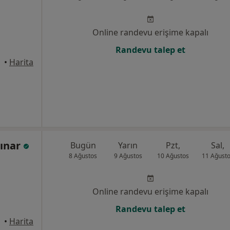
Online randevu erişime kapalı
Randevu talep et
•
Harita
pınar
Bugün
Yarın
Pzt,
Sal,
8 Ağustos
9 Ağustos
10 Ağustos
11 Ağust
Online randevu erişime kapalı
Randevu talep et
•
Harita