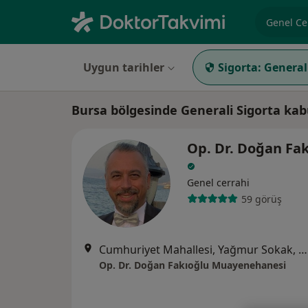
Uzmanlık, 
Uygun tarihler
Sigorta:
General
Bursa bölgesinde Generali Sigorta kab
Op. Dr. Doğan Fa
Genel cerrahi
59 görüş
Cumhuriyet Mahallesi, Yağmur Sokak, Çamlık Sitesi, C Blok No:12 D:10 Kat:5, Bursa
Op. Dr. Doğan Fakıoğlu Muayenehanesi