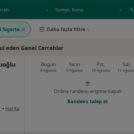
ilgi alanı ve hastalık, isim
örnek: İstanbul
i Sigorta
Daha fazla filtre
ul eden Genel Cerrahlar
kıoğlu
Bugün
Yarın
Pzt,
Sal,
8 Ağustos
9 Ağustos
10 Ağustos
11 Ağust
Online randevu erişime kapalı
Randevu talep et
•
Harita