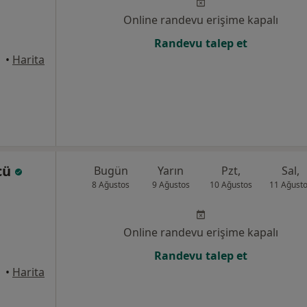
Online randevu erişime kapalı
Randevu talep et
•
Harita
lcü
Bugün
Yarın
Pzt,
Sal,
8 Ağustos
9 Ağustos
10 Ağustos
11 Ağust
Online randevu erişime kapalı
Randevu talep et
•
Harita