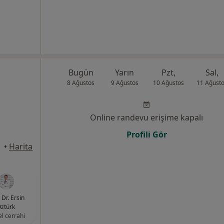
Bugün
Yarın
Pzt,
Sal,
8 Ağustos
9 Ağustos
10 Ağustos
11 Ağust
Online randevu erişime kapalı
Profili Gör
•
Harita
 Dr. Ersin
ztürk
l cerrahi