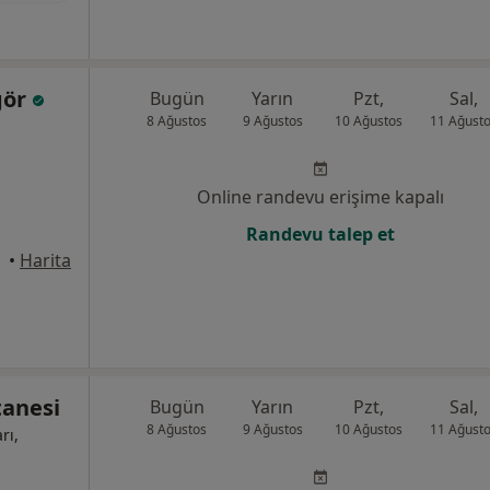
gör
Bugün
Yarın
Pzt,
Sal,
8 Ağustos
9 Ağustos
10 Ağustos
11 Ağust
Online randevu erişime kapalı
Randevu talep et
•
Harita
anesi
Bugün
Yarın
Pzt,
Sal,
8 Ağustos
9 Ağustos
10 Ağustos
11 Ağust
rı,