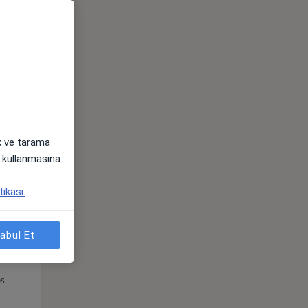
Çar,
Per,
Cum,
os
12 Ağustos
13 Ağustos
14 Ağustos
ak ve tarama
i) kullanmasına
tikası.
abul Et
Çar,
Per,
Cum,
os
12 Ağustos
13 Ağustos
14 Ağustos