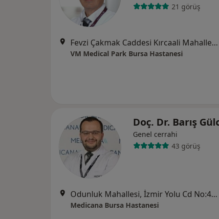
21 görüş
Fevzi Çakmak Caddesi Kırcaali Mahallesi No:76 Osmangazi, Bursa
VM Medical Park Bursa Hastanesi
Doç. Dr. Barış Gü
Genel cerrahi
43 görüş
Odunluk Mahallesi, İzmir Yolu Cd No:41, Nilüfer
Medicana Bursa Hastanesi