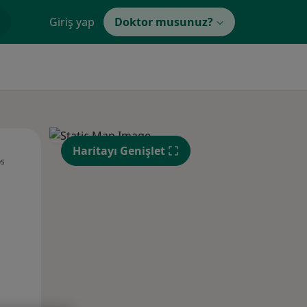
Giriş yap
Doktor musunuz?
Çar,
Per,
Cum,
Haritayı Genişlet
os
12 Ağustos
13 Ağustos
14 Ağustos