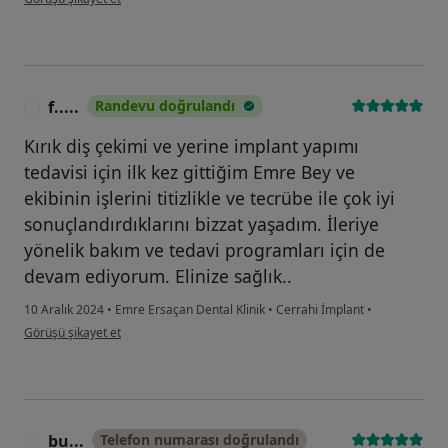
f.....
Randevu doğrulandı
F
Kırık diş çekimi ve yerine implant yapımı
tedavisi için ilk kez gittiğim Emre Bey ve
ekibinin işlerini titizlikle ve tecrübe ile çok iyi
sonuçlandırdıklarını bizzat yaşadım. İleriye
yönelik bakım ve tedavi programları için de
devam ediyorum. Elinize sağlık..
10 Aralık 2024
•
Emre Ersaçan Dental Klinik
•
Cerrahi İmplant
•
kullanıcının görüşüne göre f.....
Görüşü şikayet et
bu...
Telefon numarası doğrulandı
B