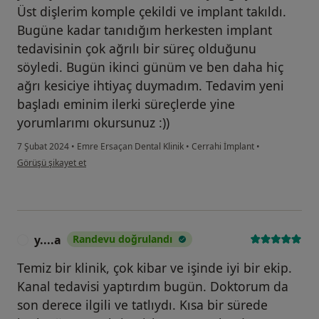
Üst dişlerim komple çekildi ve implant takıldı.
Bugüne kadar tanıdığım herkesten implant
tedavisinin çok ağrılı bir süreç olduğunu
söyledi. Bugün ikinci günüm ve ben daha hiç
ağrı kesiciye ihtiyaç duymadım. Tedavim yeni
başladı eminim ilerki süreçlerde yine
yorumlarımı okursunuz :))
7 Şubat 2024
•
Emre Ersaçan Dental Klinik
•
Cerrahi İmplant
•
kullanıcının görüşüne göre ya...a
Görüşü şikayet et
y....a
Randevu doğrulandı
Y
Temiz bir klinik, çok kibar ve işinde iyi bir ekip.
Kanal tedavisi yaptırdım bugün. Doktorum da
son derece ilgili ve tatlıydı. Kısa bir sürede