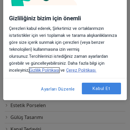
Dikişsiz İmplant
Gizliliğiniz bizim için önemli
Diş Beyazlatma
Çerezleri kabul ederek, Şirketimiz ve ortaklarımızın
Diş Dolgusu
istatistikler için veri toplamak ve tarama alışkanlıklarınıza
göre size içerik sunmak için çerezleri (veya benzer
Diş Eti Estetiği
teknolojileri) kullanmasına izin vermiş
olursunuz.Tercihlerinizi istediğiniz zaman ayarlardan
Erken Ortodontik Tedavi
görebilir ve güncelleyebilirsiniz. Daha fazla bilgi için
Estetik Braketler
inceleyiniz,
Gizlilik Politikası
ve
Çerez Politikası.
Estetik Diş Hekimliği Uygulamaları
Kabul Et
Ayarları Düzenle
Estetik Dolgu
Estetik Porselen
Gülüş Tasarımı
Kanal Tedavisi