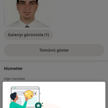
Galeriyi görüntüle (1)
Tümünü göster
deneyim hakkında
Hizmetler
Diğer Hizmetler
20'lik Diş Çekimi
Ağız Bakımı(Diş Ve Diş Eti Bakımı)
Cerrahi İmplant