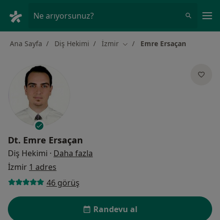
An
Ne arıyorsunuz?
Ana Sayfa
Diş Hekimi
İzmir
Emre Ersaçan
Şehir değiştir
Dt.
Emre Ersaçan
uzmanliklar hakkinda
Diş Hekimi
·
Daha fazla
İzmir
1 adres
46 görüş
Randevu al