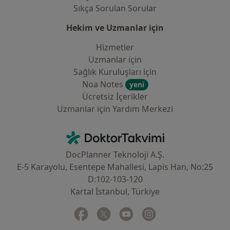
Sıkça Sorulan Sorular
Hekim ve Uzmanlar için
Hizmetler
Uzmanlar için
Sağlık Kuruluşları için
Noa Notes
yeni
Ücretsiz İçerikler
Uzmanlar için Yardım Merkezi
İletişim
DoktorTakvimi - Ana Sayfa
DocPlanner Teknoloji A.Ş.
E-5 Karayolu, Esentepe Mahallesi, Lapis Han, No:25
D:102-103-120
Kartal İstanbul, Türkiye
Facebook
yeni bir sekmede açılır
Twitter
yeni bir sekmede açılır
Youtube
yeni bir sekmede açılır
Instagram
yeni bir sekmede aç