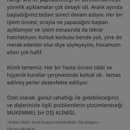
yönelik açıklamalar çok detaylı idi. Aralık ayında
başladığımız tedavi süreci devam ediyor. Her bir
işlem öncesi; sırayla ne yapacağını baştan
açıklanıyor ve işlem esnasında da tekrar
hatırlatılıyor. Koltuk korkusu bende yok, yine de
merak edenler olur diye söyleyeyim; hocamızın
elleri çok hafif.
Klinik tertemiz. Her bir hasta öncesi tıbbi ve
hijyenik kurallar çerçevesinde koltuk vb . temas
edilmiş yerler dezenfekte ediliyor.
Özet olarak; gönül rahatlığı ile gidebileceğiniz
ve dişlerinizle ilgili problemlerin çözümleneceği
MÜKEMMEL bir DİŞ KLİNİĞİ.
19 Mart 2026
•
Emre Ersaçan Dental Klinik
•
Diş Dolgusu
•
kullanıcının görüşüne göre s.....
Görüşü şikayet et