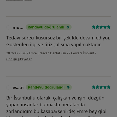
mu...
Randevu doğrulandı
M
Tedavi süreci kusursuz bir şekilde devam ediyor.
Gösterilen ilgi ve titiz çalışma yapılmaktadır.
20 Ocak 2026
•
Emre Ersaçan Dental Klinik
•
Cerrahi İmplant
•
kullanıcının görüşüne göre mu...
Görüşü şikayet et
es...n
Randevu doğrulandı
E
Bir İstanbullu olarak, çalışkan ve işini düzgün
yapan insanlar bulmakta her alanda
zorlandığım bu kasaba/şehirde; Emre bey gibi