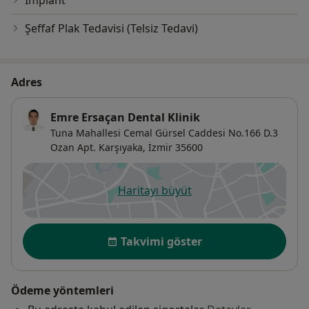
İmplant
Şeffaf Plak Tedavisi (Telsiz Tedavi)
Adres
Emre Ersaçan Dental Klinik
Tuna Mahallesi Cemal Gürsel Caddesi No.166 D.3
Ozan Apt. Karşıyaka,
İzmir
35600
Haritayı büyüt
yeni bir sekmede açılır
Uygunluk
Takvimi göster
Ödeme yöntemleri