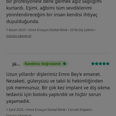
bir profesyonele denk gelmek ağız sağlığımı
kurtardı. Eşimi, ağbimi tüm sevdiklerimi
yönnlendireceğim bir insan kendisi ihtiyaç
duyulduğunda.
7 Kasım 2025
•
Emre Ersaçan Dental Klinik
•
20'lik Diş Çekimi
•
kullanıcının görüşüne göre es...n
Görüşü şikayet et
jü...
Randevu doğrulandı
J
Uzun yıllardır dişlerimiz Emre Bey’e emanet.
Nezaketi, güleryüzü ve tabii ki hekimliğinden
çok memnunuz. Bir çok kez implant ve diş sıkma
tedavisi için botoks yaptırdık ve hiçbir sorun
yaşamadık.
1 Eylül 2025
•
Emre Ersaçan Dental Klinik
•
Cerrahi İmplant
•
kullanıcının görüşüne göre jü...
Görüşü şikayet et