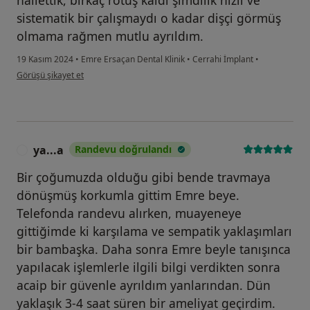
hallettik, birkaç rötuş kaldı şimdilik hızlı ve
sistematik bir çalışmaydı o kadar dişçi görmüş
olmama rağmen mutlu ayrıldım.
19 Kasım 2024
•
Emre Ersaçan Dental Klinik
•
Cerrahi İmplant
•
kullanıcının görüşüne göre bu...
Görüşü şikayet et
ya...a
Randevu doğrulandı
Y
Bir çoğumuzda olduğu gibi bende travmaya
dönüşmüş korkumla gittim Emre beye.
Telefonda randevu alırken, muayeneye
gittiğimde ki karşılama ve sempatik yaklaşımları
bir bambaşka. Daha sonra Emre beyle tanışınca
yapılacak işlemlerle ilgili bilgi verdikten sonra
acaip bir güvenle ayrıldım yanlarından. Dün
yaklaşık 3-4 saat süren bir ameliyat geçirdim.