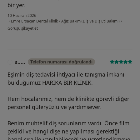
bir yer.
10 Haziran 2026
•
Emre Ersaçan Dental Klinik
•
Ağız Bakımı(Diş Ve Diş Eti Bakımı)
•
kullanıcının görüşüne göre ha...k
Görüşü şikayet et
s.....
Telefon numarası doğrulandı
S
Eşimin diş tedavisi ihtiyacı ile tanışma imkanı
bulduğumuz HARİKA BİR KLİNİK.
Hem hocalarımız, hem de klinikte görevli diğer
personel güleryüzlü ve yardımsever.
Benim muhtelif diş sorunlarım vardı. Önce film
çekildi ve hangi dişe ne yapılması gerektiği,
hangi sıra ile yapılabileceği ve ücretlendirmeye