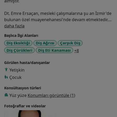
almıştır.
Dt. Emre Ersaçan, mesleki çalışmalarına şu an İzmir'de
bulunan özel muayenehanesi'nde devam etmektedir.
Hakkımda
daha fazla
Başlıca İlgi Alanları
Dt. Emre Ersaçan Ege Üniversitesi Diş Hekimliği
Diş Eksikliği
Diş Ağrısı
Çarpık Diş
Fakültesi mezunu olup 2006'dan itibaren kendi
a11y_sr_more_dise
Diş Çürükleri
Diş Eti Kanaması
+8
kliniğinde hastalarına hizmet vermektedir.
Görülen hasta/danışanlar
Yetişkin
Çocuk
Konsültasyon türleri
Yüz yüze
Konumları görüntüle (1)
Fotoğraflar ve videolar