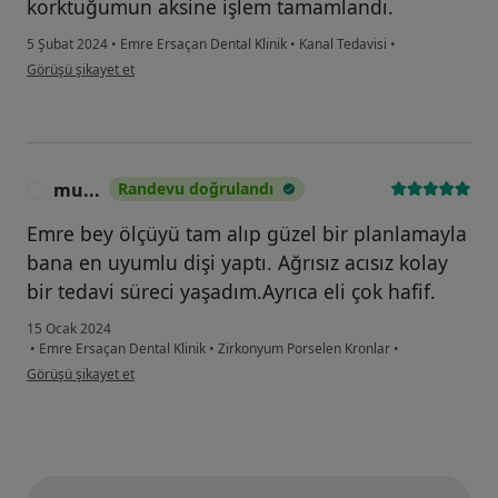
korktuğumun aksine işlem tamamlandı.
5 Şubat 2024
•
Emre Ersaçan Dental Klinik
•
Kanal Tedavisi
•
kullanıcının görüşüne göre y....a
Görüşü şikayet et
mu...
Randevu doğrulandı
M
Emre bey ölçüyü tam alıp güzel bir planlamayla
bana en uyumlu dişi yaptı. Ağrısız acısız kolay
bir tedavi süreci yaşadım.Ayrıca eli çok hafif.
15 Ocak 2024
•
Emre Ersaçan Dental Klinik
•
Zirkonyum Porselen Kronlar
•
kullanıcının görüşüne göre mu...
Görüşü şikayet et