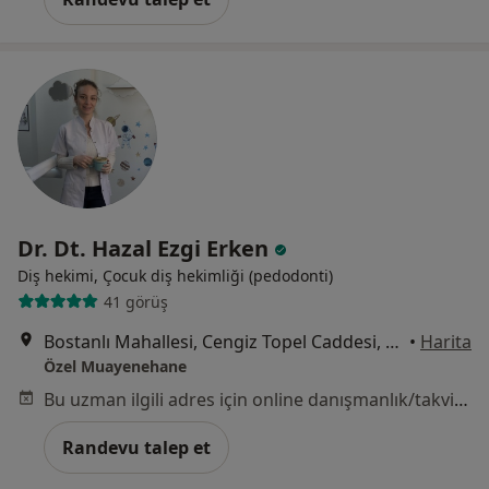
Dr. Dt. Hazal Ezgi Erken
Diş hekimi, Çocuk diş hekimliği (pedodonti)
41 görüş
Bostanlı Mahallesi, Cengiz Topel Caddesi, Tamkan Apartmanı, No:38 Kat:1, İzmir
•
Harita
Özel Muayenehane
Bu uzman ilgili adres için online danışmanlık/takvim sunmuyor.
Randevu talep et