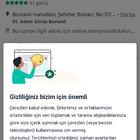
61 görüş
Bostanlı mahallesi, Şehitler Bulvarı, No:37/B Karşıyaka, İzmir
•
Harita
Dt. Adem Gürüp Bostanlı
Bu uzman ilgili adres için online danışmanlık/takvim sunmuyor.
Randevu talep et
Gizliliğiniz bizim için önemli
Çerezleri kabul ederek, Şirketimiz ve ortaklarımızın
Dt. Çizge İçmeli
istatistikler için veri toplamak ve tarama alışkanlıklarınıza
göre size içerik sunmak için çerezleri (veya benzer
Diş hekimi
teknolojileri) kullanmasına izin vermiş
87 görüş
olursunuz.Tercihlerinizi istediğiniz zaman ayarlardan