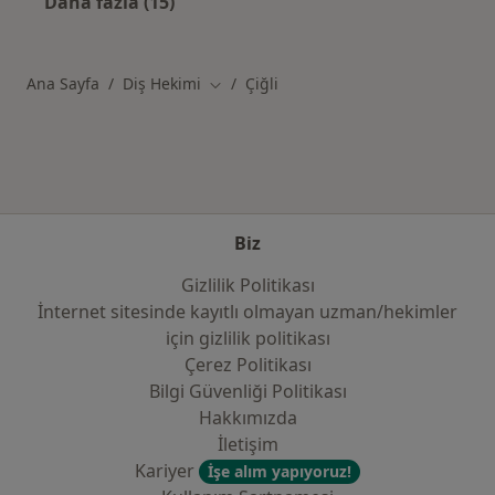
Daha fazla (15)
Kategoride daha fazlası: Çiğli sigortalar
Ana Sayfa
Diş Hekimi
Çiğli
Şehir değiştir
Biz
Gizlilik Politikası
İnternet sitesinde kayıtlı olmayan uzman/hekimler
i̇çin gizlilik politikası
Çerez Politikası
Bilgi Güvenliği Politikası
Hakkımızda
İletişim
Kariyer
İşe alım yapıyoruz!