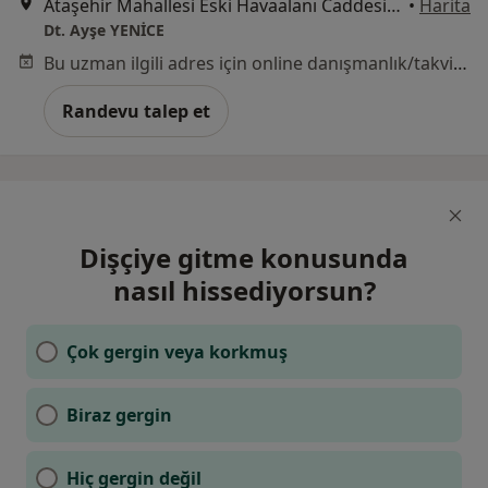
Ataşehir Mahallesi Eski Havaalanı Caddesi No:65/1B Çiğli İZMİR, İzmir
•
Harita
Dt. Ayşe YENİCE
Bu uzman ilgili adres için online danışmanlık/takvim sunmuyor.
Randevu talep et
Dişçiye gitme konusunda
nasıl hissediyorsun?
Çok gergin veya korkmuş
Biraz gergin
Hiç gergin değil