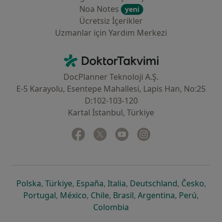
Noa Notes
yeni
Ücretsiz İçerikler
Uzmanlar için Yardım Merkezi
İletişim
DoktorTakvimi - Ana Sayfa
DocPlanner Teknoloji A.Ş.
E-5 Karayolu, Esentepe Mahallesi, Lapis Han, No:25
D:102-103-120
Kartal İstanbul, Türkiye
Facebook
yeni bir sekmede açılır
Twitter
yeni bir sekmede açılır
Youtube
yeni bir sekmede açılır
Instagram
yeni bir sekmede aç
yeni bir sekmede açılır
yeni bir sekmede açılır
yeni bir sekmede açılır
yeni bir sekmede açılır
yeni bir sek
yeni 
Polska
,
Türkiye
,
España
,
Italia
,
Deutschland
,
Česko
,
yeni bir sekmede açılır
yeni bir sekmede açılır
yeni bir sekmede açılır
yeni bir sekmede açılır
yeni bir sekm
yeni bi
Portugal
,
México
,
Chile
,
Brasil
,
Argentina
,
Perú
,
yeni bir sekmede açılır
Colombia