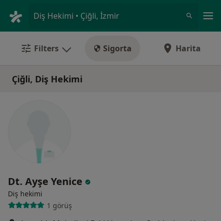
An
Diş Hekimi • Çiğli, İzmir
Filters
Sigorta
Harita
Çiğli, Diş Hekimi
Dt. Ayşe Yenice
Diş hekimi
1 görüş