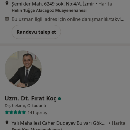
Şemikler Mah. 6249 sok. No:4/A, İzmir
•
Harita
Helin Tuğçe Alacagöz Muayenehanesi
Bu uzman ilgili adres için online danışmanlık/takvim sunmuyor.
Randevu talep et
Uzm. Dt. Fırat Koç
Diş hekimi, Ortodonti
141 görüş
Yalı Mahallesi Caher Dudayev Bulvarı Gökkuşağı Apt. no: 99 kat :4 Daire :4 İzmir, Karşıyaka
•
Harita
Fırat Koç Muayenehanesi