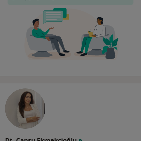
Dt. Cansu Ekmekcioğlu