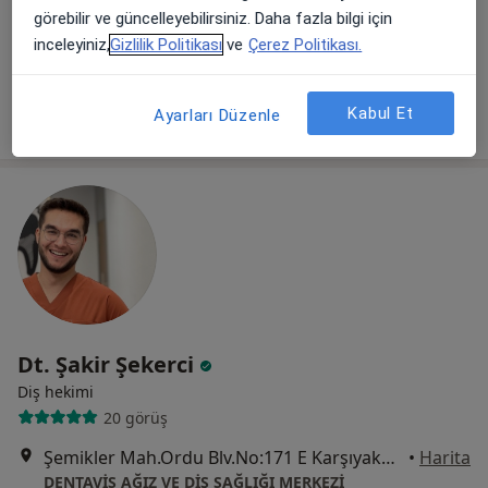
Bostanlı Mahallesi 1735 Sokak No:177 Huzur Apartmanı K. 1 D. 4 Karşıyaka, İzmir
•
Harita
görebilir ve güncelleyebilirsiniz. Daha fazla bilgi için
Çizge İçmeli Muayenehanesi
inceleyiniz,
Gizlilik Politikası
ve
Çerez Politikası.
Bu uzman ilgili adres için online danışmanlık/takvim sunmuyor.
Kabul Et
Randevu talep et
Ayarları Düzenle
Dt. Şakir Şekerci
Diş hekimi
20 görüş
Şemikler Mah.Ordu Blv.No:171 E Karşıyaka/İzmir,, İzmir
•
Harita
DENTAVİS AĞIZ VE DİŞ SAĞLIĞI MERKEZİ