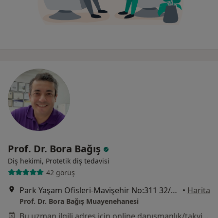
Prof. Dr. Bora Bağış
Diş hekimi, Protetik diş tedavisi
42 görüş
Park Yaşam Ofisleri-Mavişehir No:311 32/A Yalı Mahallesi 6500/5 Sokak Mavişehir, İzmir
•
Harita
Prof. Dr. Bora Bağış Muayenehanesi
Bu uzman ilgili adres için online danışmanlık/takvim sunmuyor.