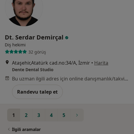
Dt. Serdar Demirçal
Diş hekimi
32 görüş
Ataşehir,Atatürk cad.no:34/A, İzmir
•
Harita
Dente Dental Studio
Bu uzman ilgili adres için online danışmanlık/takvim sunmuyor.
Randevu talep et
1
2
3
4
5
İlgili aramalar