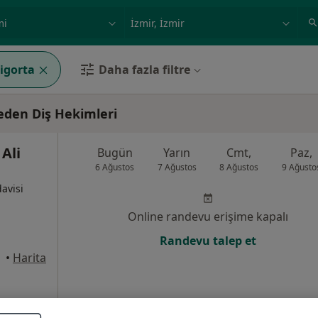
ilgi alanı ve hastalık, isim
örnek: İstanbul
Sigorta
Daha fazla filtre
 eden Diş Hekimleri
Ali
Bugün
Yarın
Cmt,
Paz,
6 Ağustos
7 Ağustos
8 Ağustos
9 Ağusto
davisi
Online randevu erişime kapalı
Randevu talep et
raklı
•
Harita