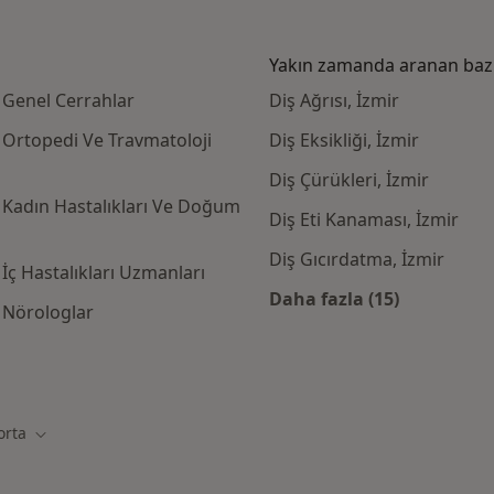
Yakın zamanda aranan bazı 
 Genel Cerrahlar
Diş Ağrısı, İzmir
 Ortopedi Ve Travmatoloji
Diş Eksikliği, İzmir
Diş Çürükleri, İzmir
 Kadın Hastalıkları Ve Doğum
Diş Eti Kanaması, İzmir
Diş Gıcırdatma, İzmir
İç Hastalıkları Uzmanları
Daha fazla (15)
 Nörologlar
Kategoride daha f
igorta kabul eden diğer doktorlar
orta
Şehir değiştir