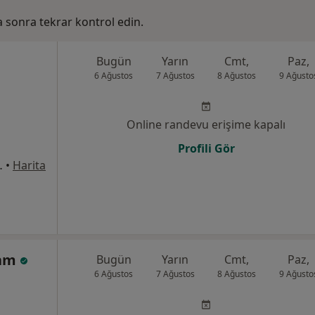
ha sonra tekrar kontrol edin.
Bugün
Yarın
Cmt,
Paz,
6 Ağustos
7 Ağustos
8 Ağustos
9 Ağusto
Online randevu erişime kapalı
Profili Gör
k No:4, Karabağlar
•
Harita
lam
Bugün
Yarın
Cmt,
Paz,
6 Ağustos
7 Ağustos
8 Ağustos
9 Ağusto