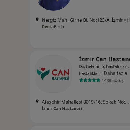
Nergiz Mah. Girne Bl. No:123/A, İzmir
•
H
DentaPerla
İzmir Can Hastan
Diş hekimi, İç hastalıkları, 
·
Daha fazla
hastalıkları
1488 görüş
Ataşehir Mahallesi 8019/16. Sokak No:18, Çiğli
İzmir Can Hastanesi