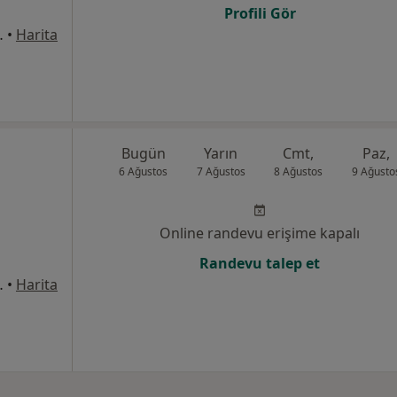
Profili Gör
d. No:1, Torbalı
•
Harita
Bugün
Yarın
Cmt,
Paz,
6 Ağustos
7 Ağustos
8 Ağustos
9 Ağusto
Online randevu erişime kapalı
Randevu talep et
d. No:1, Torbalı
•
Harita