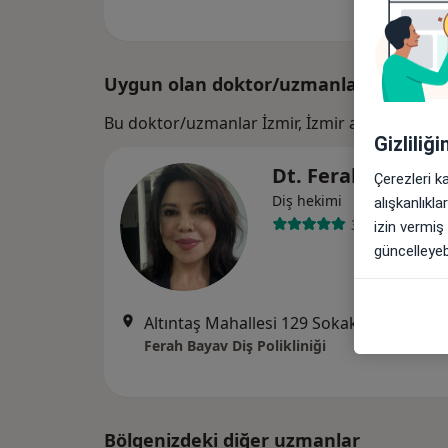
Uygun olan doktor/uzmanlar
Bu doktor/uzmanlar İzmir, İzmir aramanıza ya
Gizliliğ
Dt. Ferah Bayav D
Çerezleri k
Diş hekimi
alışkanlıkl
34 görüş
izin vermiş
güncelleyebi
Altıntaş Mahallesi 129 Sokak Belediye Meydanı No:1, Aydın
Ferah Bayav Diş Polikliniği
Bölgenizdeki diğer uzmanlar