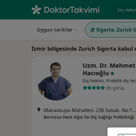
Uzmanlık, 
Uygun tarihler
Sigorta:
Zurich 
İzmir bölgesinde Zurich Sigorta kabul
Uzm. Dr. Mehmet 
Hacıoğlu
Diş hekimi, Protetik diş te
65 görüş
Manavkuyu Mahallesi. 236 Sokak. No:1/B Bayraklı, Bay
Bornova Dent Ağız Ve Diş Sağlığı Polikliniği