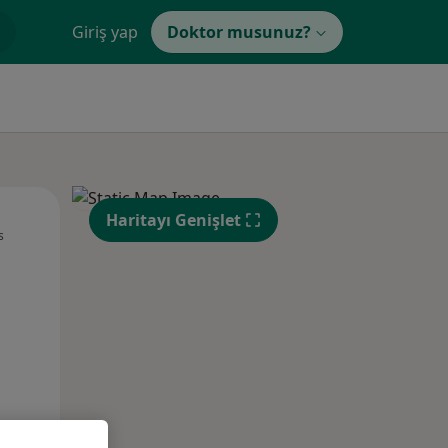
Giriş yap
Doktor musunuz?
Pzt,
Sal,
Çar,
Haritayı Genişlet
s
10 Ağustos
11 Ağustos
12 Ağustos