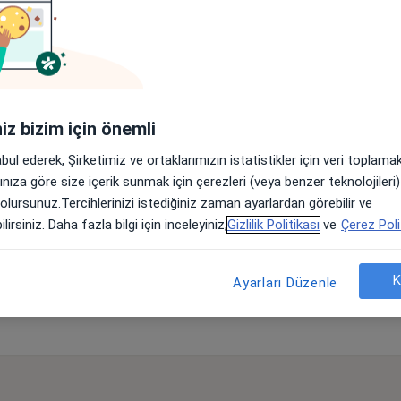
kın bölgelerde bulunuyor.
iniz bizim için önemli
erici
Bugün
Yarın
Cmt,
Paz,
abul ederek, Şirketimiz ve ortaklarımızın istatistikler için veri toplam
6 Ağustos
7 Ağustos
8 Ağustos
9 Ağusto
arınıza göre size içerik sunmak için çerezleri (veya benzer teknolojiler
 olursunuz.Tercihlerinizi istediğiniz zaman ayarlardan görebilir ve
lirsiniz. Daha fazla bilgi için inceleyiniz,
Gizlilik Politikası
ve
Çerez Poli
Online randevu erişime kapalı
Randevu talep et
K
Ayarları Düzenle
•
Harita