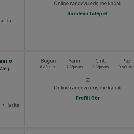
Online randevu erişime kapalı
Randevu talep et
arita
esi
Bugün
Yarın
Cmt,
Paz,
6 Ağustos
7 Ağustos
8 Ağustos
9 Ağusto
Alerji
Online randevu erişime kapalı
Profili Gör
•
Harita