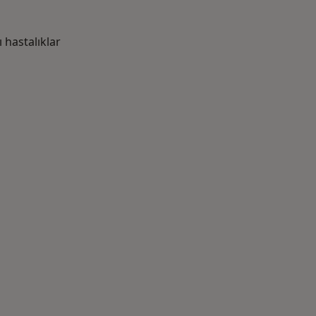
hastalıklar
azlası: Yakın zamanda aranan bazı hastalıklar