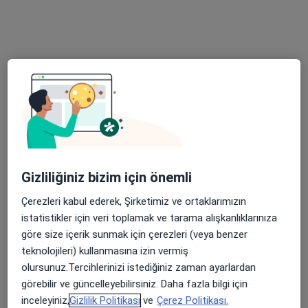
Medical Point İzmir Hastanesi
Psikiyatri, İç hastalıkları, Endokrinoloji ve metabolizma
·
Daha fazla
hastalıkları
780 görüş
İmbatlı Mahallesi 1825. Sokak No:12, Karşıyaka
•
Harita
Medical Point İzmir Hastanesi
Dr. Öğr. Üyesi Aslıhan
Uzm. Dr. Haluk Aksu
Prof. Dr. Ahmet
Eslek
Psikiyatri
Levent Mete
Gizliliğiniz bizim için önemli
Psikiyatri
Psikiyatri
Çerezleri kabul ederek, Şirketimiz ve ortaklarımızın
Bu kurumda online uygunluğu bulunan bir doktor veya uzman bulunamadı
istatistikler için veri toplamak ve tarama alışkanlıklarınıza
göre size içerik sunmak için çerezleri (veya benzer
Profili Gör
teknolojileri) kullanmasına izin vermiş
olursunuz.Tercihlerinizi istediğiniz zaman ayarlardan
görebilir ve güncelleyebilirsiniz. Daha fazla bilgi için
inceleyiniz,
Gizlilik Politikası
ve
Çerez Politikası.