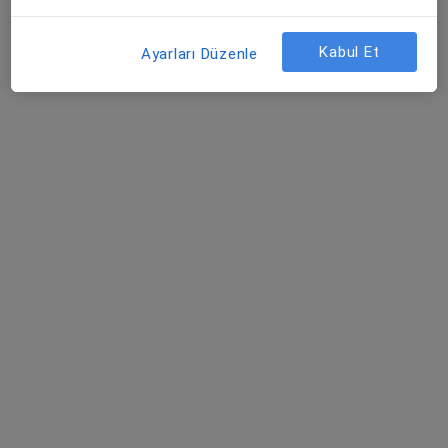
Kabul Et
Ayarları Düzenle
Metropol Şemikler Tıp Merkezi
·
Daha fazla
Psikiyatri, İç hastalıkları, Kardiyoloji
75 görüş
Şemikler Mah. Anadolu Cad.No:593, Karşıyaka
•
Harita
Metropol Şemikler Tıp Merkezi
Bu kurumda online uygunluğu bulunan bir doktor veya uzman bulunamadı
Profili Gör