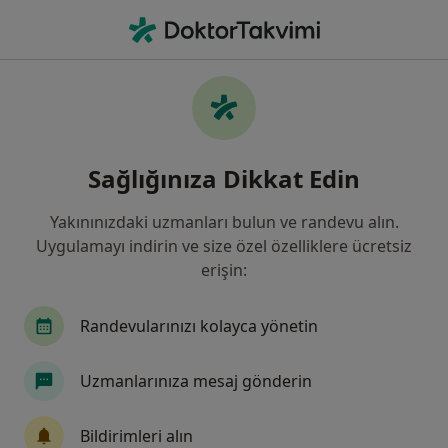
An
Psikiyatri • İzmir, İzmir
Filters
Sigorta:
Zurich Sigorta
İzmir bölgesinde Zurich Sigorta kabul eden
Sağlığınıza Dikkat Edin
Psikiyatristler
Yakınınızdaki uzmanları bulun ve randevu alın.
Uygulamayı indirin ve size özel özelliklere ücretsiz
erişin:
Randevularınızı kolayca yönetin
Uzmanlarınıza mesaj gönderin
Uzm. Dr. Mehmet Filiz
Psikiyatri
Bildirimleri alın
5 görüş