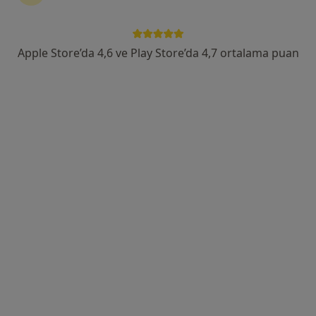
Ilıca Mahallesi Mithatpaşa Caddesi No:125, Narlıdere
•
Harita
Özel Ege İnci Tıp Merkezi
Apple Store’da 4,6 ve Play Store’da 4,7 ortalama puan
Bu uzman ilgili adres için online danışmanlık/takvim sunmuyor.
Randevu talep et
Medicana International İzmir Hastanesi
Psikiyatri, İç hastalıkları, Endokrinoloji ve metabolizma
·
Daha fazla
hastalıkları
1265 görüş