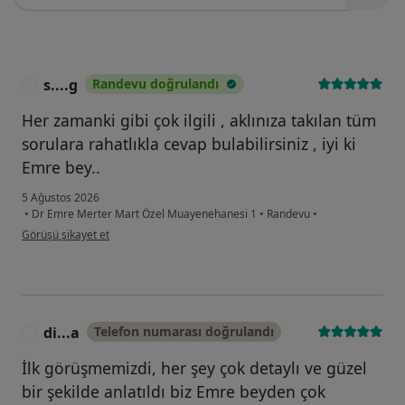
s....g
Randevu doğrulandı
S
Her zamanki gibi çok ilgili , aklınıza takılan tüm
sorulara rahatlıkla cevap bulabilirsiniz , iyi ki
Emre bey..
5 Ağustos 2026
•
Dr Emre Merter Mart Özel Muayenehanesi 1
•
Randevu
•
kullanıcının görüşüne göre s....g
Görüşü şikayet et
di...a
Telefon numarası doğrulandı
D
İlk görüşmemizdi, her şey çok detaylı ve güzel
bir şekilde anlatıldı biz Emre beyden çok