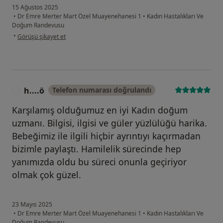
15 Ağustos 2025
•
Dr Emre Merter Mart Özel Muayenehanesi 1
•
Kadın Hastalıkları Ve
Doğum Randevusu
kullanıcının görüşüne göre e....k
•
Görüşü şikayet et
h....ö
Telefon numarası doğrulandı
H
Karşılamış olduğumuz en iyi Kadın doğum
uzmanı. Bilgisi, ilgisi ve güler yüzlülüğü harika.
Bebeğimiz ile ilgili hiçbir ayrıntıyı kaçırmadan
bizimle paylaştı. Hamilelik sürecinde hep
yanımızda oldu bu süreci onunla geçiriyor
olmak çok güzel.
23 Mayıs 2025
•
Dr Emre Merter Mart Özel Muayenehanesi 1
•
Kadın Hastalıkları Ve
Doğum Randevusu