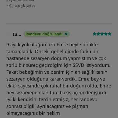
kullanıcının görüşüne göre h....ö
•
Görüşü şikayet et
tu...
Randevu doğrulandı
T
9 aylık yolculuğumuzu Emre beyle birlikte
tamamladık. Önceki gebeliğimde farklı bir
hastanede sezaryen doğum yapmıştım ve çok
zorlu bir süreç geçirdiğim için SSVD istiyordum.
Fakat bebeğimin ve benim için en sağlıklısının
sezaryen olduğuna karar verdik. Emre bey ve
ekibi sayesinde çok rahat bir doğum oldu, Emre
bey sezaryene olan tüm bakış açımı değiştirdi.
İyi ki kendisini tercih etmişiz, her randevu
sonrası bilgili ayrılacağınız ve pişman
olmayacağınız bir hekim