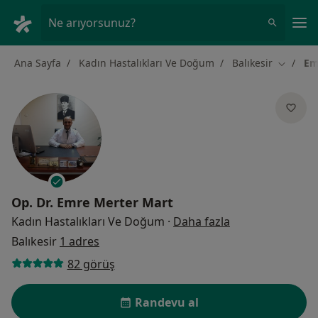
An
Ne arıyorsunuz?
Ana Sayfa
Kadın Hastalıkları Ve Doğum
Balıkesir
Em
Şehir de
Op. Dr.
Emre Merter Mart
uzmanliklar hak
Kadın Hastalıkları Ve Doğum
·
Daha fazla
Balıkesir
1 adres
82 görüş
Randevu al