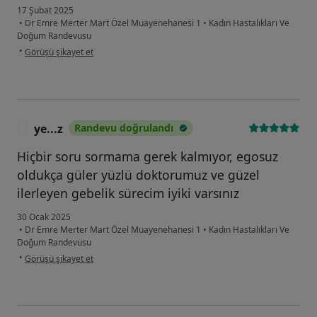
17 Şubat 2025
•
Dr Emre Merter Mart Özel Muayenehanesi 1
•
Kadın Hastalıkları Ve
Doğum Randevusu
kullanıcının görüşüne göre tu...
•
Görüşü şikayet et
ye...z
Randevu doğrulandı
Y
Hiçbir soru sormama gerek kalmıyor, egosuz
oldukça güler yüzlü doktorumuz ve güzel
ilerleyen gebelik sürecim iyiki varsınız
30 Ocak 2025
•
Dr Emre Merter Mart Özel Muayenehanesi 1
•
Kadın Hastalıkları Ve
Doğum Randevusu
kullanıcının görüşüne göre ye...z
•
Görüşü şikayet et