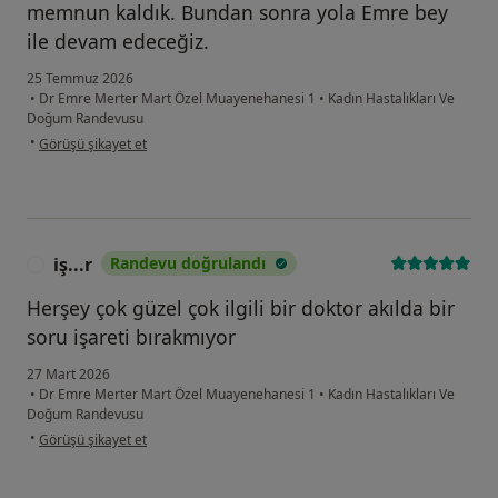
memnun kaldık. Bundan sonra yola Emre bey
ile devam edeceğiz.
25 Temmuz 2026
•
Dr Emre Merter Mart Özel Muayenehanesi 1
•
Kadın Hastalıkları Ve
Doğum Randevusu
kullanıcının görüşüne göre di...a
•
Görüşü şikayet et
iş...r
Randevu doğrulandı
I
Herşey çok güzel çok ilgili bir doktor akılda bir
soru işareti bırakmıyor
27 Mart 2026
•
Dr Emre Merter Mart Özel Muayenehanesi 1
•
Kadın Hastalıkları Ve
Doğum Randevusu
kullanıcının görüşüne göre iş...r
•
Görüşü şikayet et