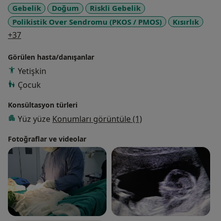
Gebelik
Doğum
Riskli Gebelik
Polikistik Over Sendromu (PKOS / PMOS)
Kısırlık
a11y_sr_more_diseases
+37
Görülen hasta/danışanlar
Yetişkin
Çocuk
Konsültasyon türleri
Yüz yüze
Konumları görüntüle (1)
Fotoğraflar ve videolar