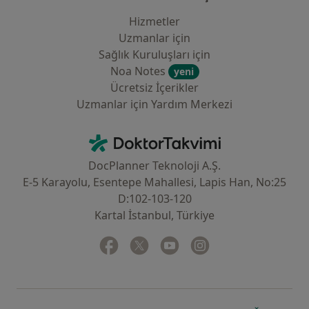
Hizmetler
Uzmanlar için
Sağlık Kuruluşları için
Noa Notes
yeni
Ücretsiz İçerikler
Uzmanlar için Yardım Merkezi
İletişim
DoktorTakvimi - Ana Sayfa
DocPlanner Teknoloji A.Ş.
E-5 Karayolu, Esentepe Mahallesi, Lapis Han, No:25
D:102-103-120
Kartal İstanbul, Türkiye
Facebook
yeni bir sekmede açılır
Twitter
yeni bir sekmede açılır
Youtube
yeni bir sekmede açılır
Instagram
yeni bir sekmede aç