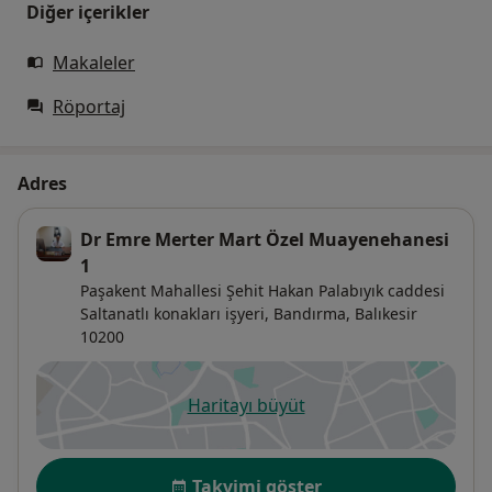
Diğer içerikler
Makaleler
Röportaj
Adres
Dr Emre Merter Mart Özel Muayenehanesi
1
Paşakent Mahallesi Şehit Hakan Palabıyık caddesi
Saltanatlı konakları işyeri, Bandırma,
Balıkesir
10200
Haritayı büyüt
yeni bir sekmede açılır
Uygunluk
Takvimi göster