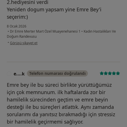
2.hediyesini verdi
Yeniden dogum yapsam yine Emre Bey'i
seçerim:)
8 Ocak 2026
•
Dr Emre Merter Mart Özel Muayenehanesi 1
•
Kadın Hastalıkları Ve
Doğum Randevusu
kullanıcının görüşüne göre kü...ı
•
Görüşü şikayet et
e....k
Telefon numarası doğrulandı
E
Emre bey ile bu süreci birlikte yürüttüğümüz
için çok memnunum. ilk haftalarda zor bir
hamilelik sürecinden geçtim ve emre beyin
desteği ile bu süreçleri atlattık. Aynı zamanda
sorularımı da yanıtsız bırakmadığı için stressiz
bir hamilelik geçirmemi sağlıyor.