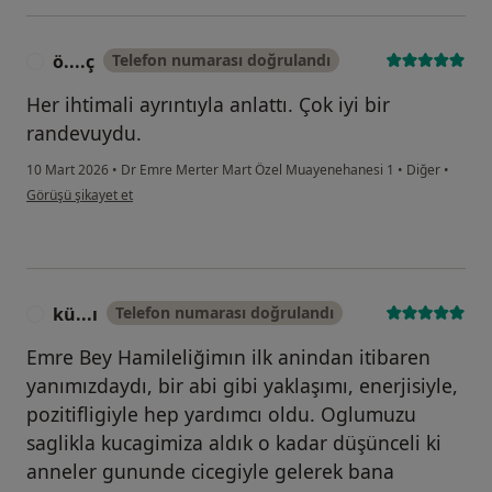
ö....ç
Telefon numarası doğrulandı
Ö
Her ihtimali ayrıntıyla anlattı. Çok iyi bir
randevuydu.
10 Mart 2026
•
Dr Emre Merter Mart Özel Muayenehanesi 1
•
Diğer
•
kullanıcının görüşüne göre ö....ç
Görüşü şikayet et
kü...ı
Telefon numarası doğrulandı
K
Emre Bey Hamileliğimın ilk anindan itibaren
yanımızdaydı, bir abi gibi yaklaşımı, enerjisiyle,
pozitifligiyle hep yardımcı oldu. Oglumuzu
saglikla kucagimiza aldık o kadar düşünceli ki
anneler gununde cicegiyle gelerek bana