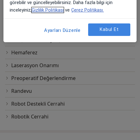
4 Boyutlu Ultrason
görebilir ve güncelleyebilirsiniz. Daha fazla bilgi için
inceleyiniz,
Gizlilik Politikası
ve
Çerez Politikası.
Da Vinci Robotik Cerrahi
Elektron Işınlı Bilgisayarlı Tomografi
Kabul Et
Ayarları Düzenle
Esd (Sedimantasyon)
Hemaferez
Laserasyon Onarımı
Preoperatif Değerlendirme
Randevu
Robot Destekli Cerrahi
Robotik Cerrahi