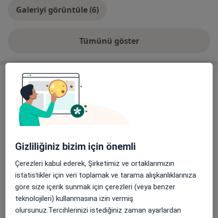
Galeriyi görüntüle (6)
Tümünü göster
deneyim hakkında
Hizmetler
Başlıca Hizmetler
Kadın Hastalıkları Ve Doğum Randevusu
Paşakent Mahallesi Şehit Hakan Palabıyık caddesi
Saltanatlı konakları işyeri, Bandırma, Balıkesir
Dr Emre Merter Mart Özel Muayenehanesi 1
Gizliliğiniz bizim için önemli
Çerezleri kabul ederek, Şirketimiz ve ortaklarımızın
Paşakent Mahallesi Şehit Hakan Palabıyık caddesi
Saltanatlı konakları işyeri, Bandırma, Balıkesir
istatistikler için veri toplamak ve tarama alışkanlıklarınıza
Dr Emre Merter Mart Özel Muayenehanesi 1
göre size içerik sunmak için çerezleri (veya benzer
teknolojileri) kullanmasına izin vermiş
Diğer Hizmetler
olursunuz.Tercihlerinizi istediğiniz zaman ayarlardan