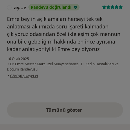
ay...e
Randevu doğrulandı
A
Emre bey in açıklamaları herseyi tek tek
anlatması aklımızda soru işareti kalmadan
çıkıyoruz odasından özellikle eşim çok mennun
ona bile gebeliğim hakkında en ince ayrısına
kadar anlatıyor iyi ki Emre bey diyoruz
16 Ocak 2025
•
Dr Emre Merter Mart Özel Muayenehanesi 1
•
Kadın Hastalıkları Ve
Doğum Randevusu
kullanıcının görüşüne göre ay...e
•
Görüşü şikayet et
Tümünü göster
yukarıdaki görüşler