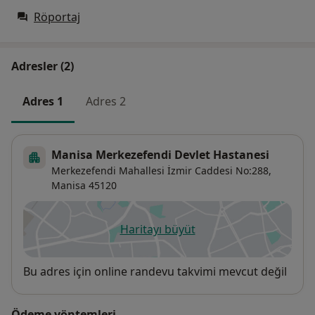
Röportaj
Adresler (2)
Adres 1
Adres 2
Manisa Merkezefendi Devlet Hastanesi
Merkezefendi Mahallesi İzmir Caddesi No:288,
Manisa
45120
Haritayı büyüt
yeni bir sekmede açılır
Uygunluk
Bu adres için online randevu takvimi mevcut değil
Ödeme yöntemleri