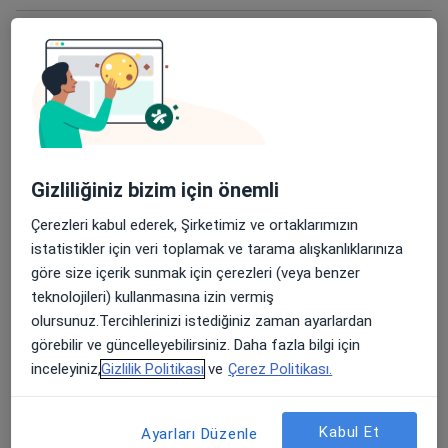
Boyun Fıtığı Ameliyatı
Boyun Kanal Darlığı Ameliyatı
Boyun Omurgası Revizyon Ameliyatı
Brakiterapi
Gizliliğiniz bizim için önemli
Chiari Malformasyonu (Beyincik Sarkması)
Dekompresyon
Çerezleri kabul ederek, Şirketimiz ve ortaklarımızın
istatistikler için veri toplamak ve tarama alışkanlıklarınıza
Derin Beyin Stimülasyonu
göre size içerik sunmak için çerezleri (veya benzer
teknolojileri) kullanmasına izin vermiş
Dikiş
olursunuz.Tercihlerinizi istediğiniz zaman ayarlardan
Disk Protezi Uygulaması
görebilir ve güncelleyebilirsiniz. Daha fazla bilgi için
inceleyiniz,
Gizlilik Politikası
ve
Çerez Politikası.
Diskektomi
Duraplasti
Kabul Et
Ayarları Düzenle