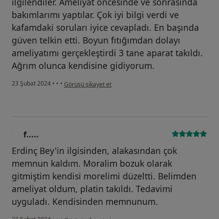
ilgilendiler. Ameliyat öncesinde ve sonrasında
bakımlarımı yaptılar. Çok iyi bilgi verdi ve
kafamdaki soruları iyice cevapladı. En başında
güven telkin etti. Boyun fıtığımdan dolayı
ameliyatımı gerçekleştirdi 3 tane aparat takıldı.
Ağrım olunca kendisine gidiyorum.
kullanıcının görüşüne göre y.....
23 Şubat 2024
•
•
•
Görüşü şikayet et
f.....
F
Erdinç Bey'in ilgisinden, alakasından çok
memnun kaldım. Moralim bozuk olarak
gitmiştim kendisi morelimi düzeltti. Belimden
ameliyat oldum, platin takıldı. Tedavimi
uyguladı. Kendisinden memnunum.
kullanıcının görüşüne göre f.....