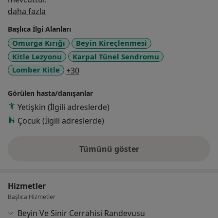
Hakkımda
daha fazla
Başlıca İlgi Alanları
Omurga Kırığı
Beyin Kireçlenmesi
Kitle Lezyonu
Karpal Tünel Sendromu
a11y_sr_more_diseases
Lomber Kitle
+30
Görülen hasta/danışanlar
Yetişkin (İlgili adreslerde)
Çocuk (İlgili adreslerde)
Tümünü göster
deneyim hakkında
Hizmetler
Başlıca Hizmetler
Beyin Ve Sinir Cerrahisi Randevusu