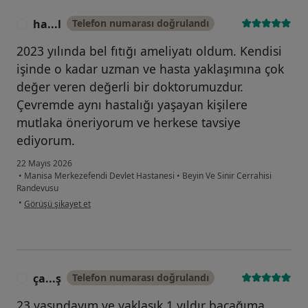
ha...l
Telefon numarası doğrulandı
H
2023 yılında bel fıtığı ameliyatı oldum. Kendisi
işinde o kadar uzman ve hasta yaklaşımına çok
değer veren değerli bir doktorumuzdur.
Çevremde aynı hastalığı yaşayan kişilere
mutlaka öneriyorum ve herkese tavsiye
ediyorum.
22 Mayıs 2026
•
Manisa Merkezefendi Devlet Hastanesi
•
Beyin Ve Sinir Cerrahisi
Randevusu
kullanıcının görüşüne göre ha...l
•
Görüşü şikayet et
ça...ş
Telefon numarası doğrulandı
Ç
23 yaşındayım ve yaklaşık 1 yıldır bacağıma