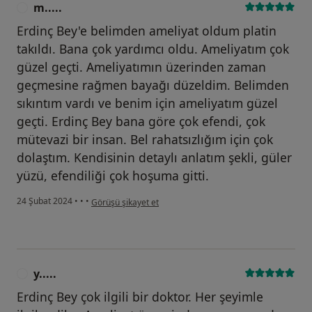
m.....
M
Erdinç Bey'e belimden ameliyat oldum platin
takıldı. Bana çok yardımcı oldu. Ameliyatım çok
güzel geçti. Ameliyatımın üzerinden zaman
geçmesine rağmen bayağı düzeldim. Belimden
sıkıntım vardı ve benim için ameliyatım güzel
geçti. Erdinç Bey bana göre çok efendi, çok
mütevazi bir insan. Bel rahatsızlığım için çok
dolaştım. Kendisinin detaylı anlatım şekli, güler
yüzü, efendiliği çok hoşuma gitti.
kullanıcının görüşüne göre m.....
24 Şubat 2024
•
•
•
Görüşü şikayet et
y.....
Y
Erdinç Bey çok ilgili bir doktor. Her şeyimle