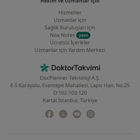
Hekim ve Uzmanlar için
Hizmetler
Uzmanlar için
Sağlık Kuruluşları için
Noa Notes
yeni
Ücretsiz İçerikler
Uzmanlar için Yardım Merkezi
İletişim
DoktorTakvimi - Ana Sayfa
DocPlanner Teknoloji A.Ş.
E-5 Karayolu, Esentepe Mahallesi, Lapis Han, No:25
D:102-103-120
Kartal İstanbul, Türkiye
Facebook
yeni bir sekmede açılır
Twitter
yeni bir sekmede açılır
Youtube
yeni bir sekmede açılır
Instagram
yeni bir sekmede aç