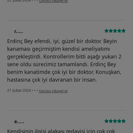
22 Şubat 2024
•
•
•
Görüşü şikayet et
r.....
R
Erdinç Bey efendi, iyi, güzel bir doktor. Beyin
kanaması geçirmiştim kendisi ameliyatımı
gerçekleştirdi. Kontrollerim bitti aşağı yukarı 2
sene oldu sürecimiz tamamlandı. Erdinç Bey
benim kanatimde çok iyi bir doktor. Konuşkan,
hastasına çok iyi davranan bir insan.
kullanıcının görüşüne göre r.....
21 Şubat 2024
•
•
•
Görüşü şikayet et
e.....
E
Kendisinin ilgisi alakası tedavisi için çok çok