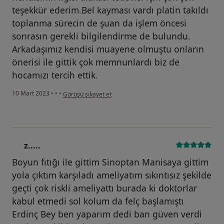
teşekkür ederim.Bel kayması vardı platin takıldı
toplanma sürecin de şuan da işlem öncesi
sonrasın gerekli bilgilendirme de bulundu.
Arkadaşımız kendisi muayene olmuştu onların
önerisi ile gittik çok memnunlardı biz de
hocamızı tercih ettik.
kullanıcının görüşüne göre e.....
10 Mart 2023
•
•
•
Görüşü şikayet et
z.....
Z
Boyun fıtığı ile gittim Sinoptan Manisaya gittim
yola çıktım karşıladı ameliyatım sıkıntısız şekilde
geçti çok riskli ameliyattı burada ki doktorlar
kabul etmedi sol kolum da felç başlamıştı
Erdinç Bey ben yaparım dedi ban güven verdi