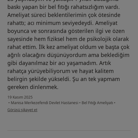
baskı yapan bir bel fıtığı rahatsızlığım vardı.
Ameliyat süreci beklentilerimin çok ötesinde
rahattı; acı minimum seviyedeydi. Ameliyat
boyunca ve sonrasında gösterilen ilgi ve özen
sayesinde hem fiziksel hem de psikolojik olarak
rahat ettim. İlk kez ameliyat oldum ve başta çok
ağrılı olacağını düşünüyordum ama beklediğim
gibi dayanılmaz bir acı yaşamadım. Artık
rahatça yürüyebiliyorum ve hayat kalitem
belirgin şekilde yükseldi. Şu an tek yapmam
gereken dinlenmek.
19 Kasım 2025
•
Manisa Merkezefendi Devlet Hastanesi
•
Bel Fıtığı Ameliyatı
•
kullanıcının görüşüne göre ça...ş
Görüşü şikayet et