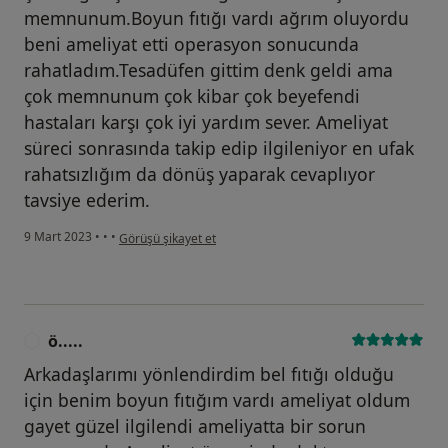
memnunum.Boyun fıtığı vardı ağrım oluyordu
beni ameliyat etti operasyon sonucunda
rahatladım.Tesadüfen gittim denk geldi ama
çok memnunum çok kibar çok beyefendi
hastaları karşı çok iyi yardım sever. Ameliyat
süreci sonrasında takip edip ilgileniyor en ufak
rahatsızlığım da dönüş yaparak cevaplıyor
tavsiye ederim.
kullanıcının görüşüne göre o.....
9 Mart 2023
•
•
•
Görüşü şikayet et
ö.....
Ö
Arkadaşlarımı yönlendirdim bel fıtığı olduğu
için benim boyun fıtığım vardı ameliyat oldum
gayet güzel ilgilendi ameliyatta bir sorun