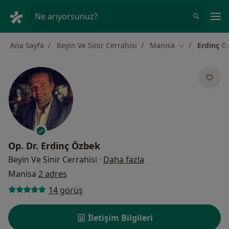
An
Ne arıyorsunuz?
Ana Sayfa
Beyin Ve Sinir Cerrahisi
Manisa
Erdinç Ö
Şehir değiştir
Op. Dr.
Erdinç Özbek
uzmanliklar hakkinda
Beyin Ve Sinir Cerrahisi
·
Daha fazla
Manisa
2 adres
14 görüş
İletişim Bilgileri