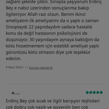
sağlam şekilde çıktın. Sinopta yaşıyorum Erdinç
Bey e nabız üzerinden sonuçlarıma bakıp
ilgileniyor Allah razı olsun. Benim ikinci
ameliyatım ilk ameliyatımı da o yaptı o zaman
Sinoptaydı 22 yaşındaydım sadece hastalık
konu da değil hastasının psikolojisini de
düşünüyor. 30 yaşındayım aynaya baktığım da
kötü hissetmemem için estetikli ameliyat yaptı
görüntüsü kötü olmasın diye çok teşekkür
ederim.
kullanıcının görüşüne göre z.....
9 Mart 2023
•
•
•
Görüşü şikayet et
o.....
O
Erdinç Bey çok sıcak ve ilgili karışıyor teşhisleri
çok doğru çok nazik ve güvenilir ben çok