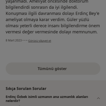
yaşanmadı. Ameliyat öncesinde doktorum
bilgilendirdi sonrasın da iyi ilgilendi.
Konuşması ilgili davranması dolayı Erdinç Bey'e
ameliyat olmaya karar verdim. Güler yüzlü
olması yeterli derece insanı bilgilendirme önem
vermesi değer vermesinde dolayı memnunum.
kullanıcının görüşüne göre ö.....
8 Mart 2023
•
•
•
Görüşü şikayet et
Tümünü göster
yukarıdaki görüşler
Sıkça Sorulan Sorular
Erdinç Özbek isimli uzmanın ana uzmanlık alanları
nelerdir?