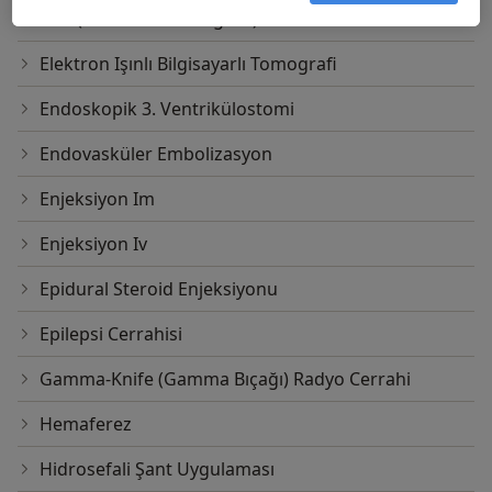
EEG (Elektroensefalografi)
Elektron Işınlı Bilgisayarlı Tomografi
Endoskopik 3. Ventrikülostomi
Endovasküler Embolizasyon
Enjeksiyon Im
Enjeksiyon Iv
Epidural Steroid Enjeksiyonu
Epilepsi Cerrahisi
Gamma-Knife (Gamma Bıçağı) Radyo Cerrahi
Hemaferez
Hidrosefali Şant Uygulaması