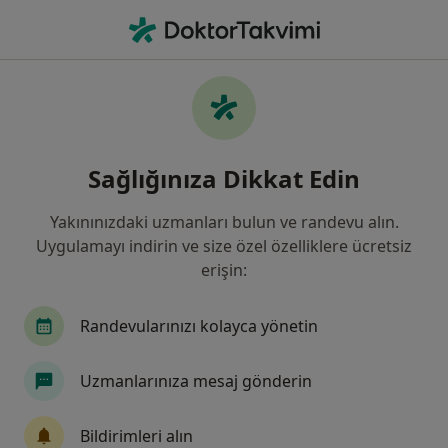
An
Spondilolistezis Bel Kayması • Manisa, Manisa, Türkiye
Filters
• 1
Sigorta
Harita
Spondilolistezis (Bel Kayması), Manisa
Sağlığınıza Dikkat Edin
Yakınınızdaki uzmanları bulun ve randevu alın.
Hangi uzmanlığı aramıştınız?
Uygulamayı indirin ve size özel özelliklere ücretsiz
Ortopedi Ve Travmatoloji
Beyin Ve Sinir Cerrah
erişin:
Randevularınızı kolayca yönetin
Uzmanlarınıza mesaj gönderin
Bildirimleri alın