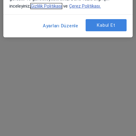
Op. Dr. Aytekin Koçyiğit
inceleyiniz,
Gizlilik Politikası
ve
Çerez Politikası.
Beyin ve sinir cerrahisi
6 görüş
Kabul Et
Ayarları Düzenle
Subaşı Mahallesi Kervan Yolu Caddesi No: 292/A, Manisa
•
Harita
Aytekin Koçyiğit Muayenehanesi
Bu uzman ilgili adres için online danışmanlık/takvim sunmuyor.
Randevu talep et
Özel Egeumut Hastanesi
·
Daha fazla
İç hastalıkları, Kardiyoloji, Göğüs hastalıkları