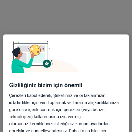
Op. Dr. Ömer Emre Yağlı
Beyin ve sinir cerrahisi
50 görüş
Güzelyurt Mah. 19 Mayıs Cad. No:4, Manisa
•
Harita
Özel Grandmedical Hospital
Bu uzman ilgili adres için online danışmanlık/takvim sunmuyor.
Randevu talep et
Gizliliğiniz bizim için önemli
Çerezleri kabul ederek, Şirketimiz ve ortaklarımızın
istatistikler için veri toplamak ve tarama alışkanlıklarınıza
göre size içerik sunmak için çerezleri (veya benzer
teknolojileri) kullanmasına izin vermiş
olursunuz.Tercihlerinizi istediğiniz zaman ayarlardan
görebilir ve güncelleyebilirsiniz. Daha fazla bilgi için