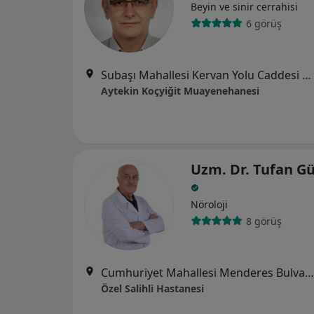
Beyin ve sinir cerrahisi
6 görüş
Subaşı Mahallesi Kervan Yolu Caddesi No: 292/A, Manisa
Aytekin Koçyiğit Muayenehanesi
Uzm. Dr. Tufan 
Nöroloji
8 görüş
Cumhuriyet Mahallesi Menderes Bulvarı No:48, Manisa
Özel Salihli Hastanesi