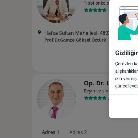
Tıbbi onkoloji
18 görüş
Hafsa Sultan Mahallesi, 4803 Sokak, Koşar Residance No:20/A D:4
Prof.Dr.Gamze Göksel Öztürk
Gizliliğ
Çerezleri k
alışkanlıkl
izin vermiş
Op. Dr. Levent Çe
güncelleyebi
Beyin ve sinir cerrahisi
34 görüş
Adres 1
Adres 2