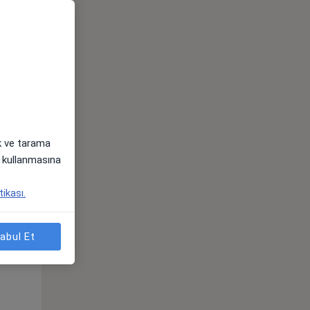
ak ve tarama
i) kullanmasına
Çar,
Per,
Cum,
tikası.
os
12 Ağustos
13 Ağustos
14 Ağustos
abul Et