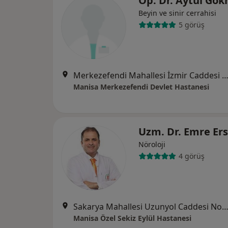
Op. Dr. Aytül Gö
Beyin ve sinir cerrahisi
5 görüş
Merkezefendi Mahallesi İzmir Caddesi No:288, Ma
Manisa Merkezefendi Devlet Hastanesi
Uzm. Dr. Emre Er
Nöroloji
4 görüş
Sakarya Mahallesi Uzunyol Caddesi No:140, Ma
Manisa Özel Sekiz Eylül Hastanesi