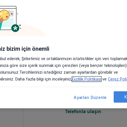
Online randevu erişime kapalı
Randevu talep et
1, Yunusemre, Manisa
•
Harita
iniz bizim için önemli
abul ederek, Şirketimiz ve ortaklarımızın istatistikler için veri toplam
arınıza göre size içerik sunmak için çerezleri (veya benzer teknolojiler
 olursunuz.Tercihlerinizi istediğiniz zaman ayarlardan görebilir ve
lik
Bugün
Yarın
Pzt,
Sal,
lirsiniz. Daha fazla bilgi için inceleyiniz,
Gizlilik Politikası
ve
Çerez Poli
8 Ağustos
9 Ağustos
10 Ağustos
11 Ağust
K
Ayarları Düzenle
Online randevu erişime kapalı
Telefonla ulaşın