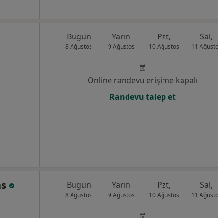
Bugün
Yarın
Pzt,
Sal,
8 Ağustos
9 Ağustos
10 Ağustos
11 Ağust
Online randevu erişime kapalı
Randevu talep et
as
Bugün
Yarın
Pzt,
Sal,
8 Ağustos
9 Ağustos
10 Ağustos
11 Ağust