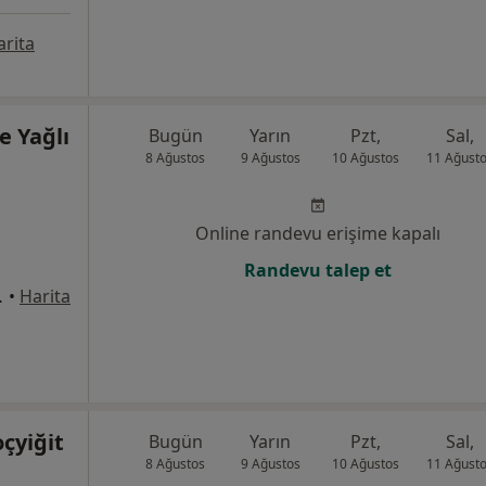
arita
e Yağlı
Bugün
Yarın
Pzt,
Sal,
8 Ağustos
9 Ağustos
10 Ağustos
11 Ağust
Online randevu erişime kapalı
Randevu talep et
:4, Manisa
•
Harita
oçyiğit
Bugün
Yarın
Pzt,
Sal,
8 Ağustos
9 Ağustos
10 Ağustos
11 Ağust