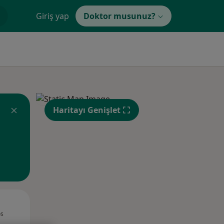
Giriş yap
Doktor musunuz?
Haritayı Genişlet
Çar,
Per,
Cum,
os
12 Ağustos
13 Ağustos
14 Ağustos