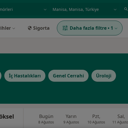
ilgi alanı ve hastalık, isim
örnek: İstanbul
ihler
Sigorta
Daha fazla filtre
•
1
İç Hastalıkları
Genel Cerrahi
Üroloji
öksel
Bugün
Yarın
Pzt,
Sal,
8 Ağustos
9 Ağustos
10 Ağustos
11 Ağust