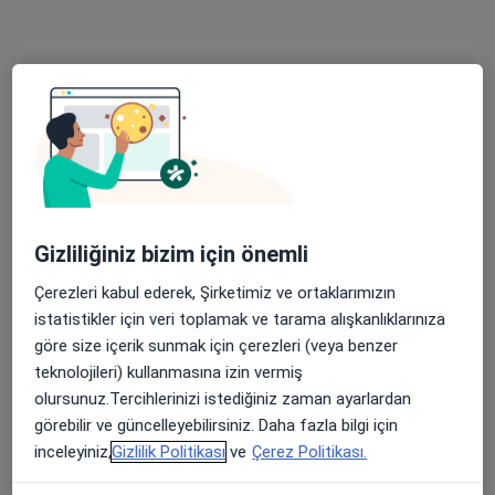
Uzm. Dr. Onat Özer
Nöroloji
4 görüş
Yıldırım Mahallesi Gar Sokak No:38, Turgutlu
•
Harita
Özel Egeumut Hastanesi
Gizliliğiniz bizim için önemli
Bu uzman ilgili adres için online danışmanlık/takvim sunmuyor.
Çerezleri kabul ederek, Şirketimiz ve ortaklarımızın
Randevu talep et
istatistikler için veri toplamak ve tarama alışkanlıklarınıza
göre size içerik sunmak için çerezleri (veya benzer
teknolojileri) kullanmasına izin vermiş
olursunuz.Tercihlerinizi istediğiniz zaman ayarlardan
görebilir ve güncelleyebilirsiniz. Daha fazla bilgi için
inceleyiniz,
Gizlilik Politikası
ve
Çerez Politikası.