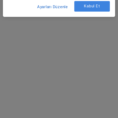
Kabul Et
Ayarları Düzenle
Op. Dr. Levent Çelik
Beyin ve sinir cerrahisi
34 görüş
Adres 1
Adres 2
Kethüda Mah. 374 Sok. No:2, Manisa
•
Harita
Manisa, Akhisar Akhisar Mavi Hospital
Bu uzman ilgili adres için online danışmanlık/takvim sunmuyor.
Randevu talep et