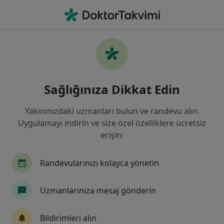
An
Beyin Kanaması • Manisa, Manisa, Türkiye
Filters
• 1
Sigorta
Harita
Beyin Kanaması, Manisa
Sağlığınıza Dikkat Edin
Yakınınızdaki uzmanları bulun ve randevu alın.
Hangi uzmanlığı aramıştınız?
Uygulamayı indirin ve size özel özelliklere ücretsiz
Nöroloji
Beyin Ve Sinir Cerrahisi
İç Hastal
erişin:
Randevularınızı kolayca yönetin
Uzmanlarınıza mesaj gönderin
Bildirimleri alın