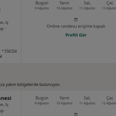
u
Bugün
Yarın
Sal,
Çar,
l
9 Ağustos
10 Ağustos
11 Ağustos
12 Ağust
on, İç
Online randevu erişime kapalı
·
oji
Profili Gör
yraklı
•
Harita
l
za yakın bölgelerde bulunuyor.
anesi
Bugün
Yarın
Sal,
Çar,
9 Ağustos
10 Ağustos
11 Ağustos
12 Ağust
on, İç
·
oji