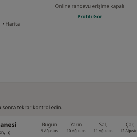
Online randevu erişime kapalı
Profili Gör
•
Harita
ha sonra tekrar kontrol edin.
tanesi
Bugün
Yarın
Sal,
Çar,
9 Ağustos
10 Ağustos
11 Ağustos
12 Ağust
on, İç