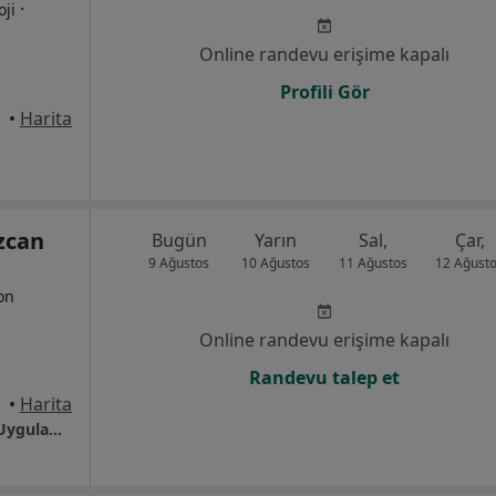
·
oji
Online randevu erişime kapalı
Profili Gör
•
Harita
zcan
Bugün
Yarın
Sal,
Çar,
9 Ağustos
10 Ağustos
11 Ağustos
12 Ağust
yon
Online randevu erişime kapalı
Randevu talep et
•
Harita
İzmir Başkent Üniversitesi Zübeyde Hanım Uygulama Ve Araştırma Merkezi