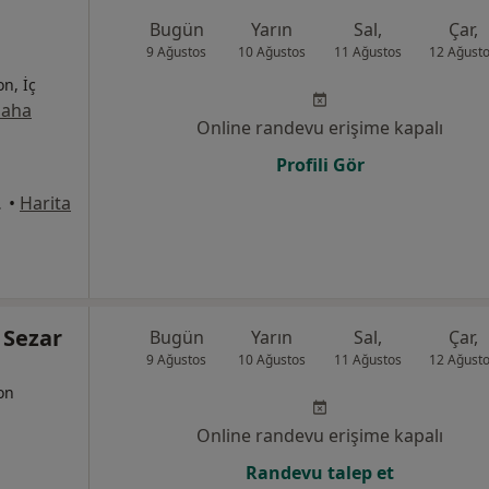
Bugün
Yarın
Sal,
Çar,
9 Ağustos
10 Ağustos
11 Ağustos
12 Ağust
on, İç
aha
Online randevu erişime kapalı
Profili Gör
ağı), İzmir
•
Harita
 Sezar
Bugün
Yarın
Sal,
Çar,
9 Ağustos
10 Ağustos
11 Ağustos
12 Ağust
yon
Online randevu erişime kapalı
Randevu talep et