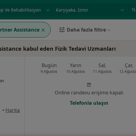
ilgi alanı ve hastalık, isim
örnek: İstanbul
artner Assistance
Daha fazla filtre
sistance kabul eden Fizik Tedavi Uzmanları
Bugün
Yarın
Sal,
Çar,
9 Ağustos
10 Ağustos
11 Ağustos
12 Ağust
yon
Online randevu erişime kapalı
Telefonla ulaşın
•
Harita