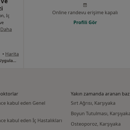
 Ve
i
Online randevu erişime kapalı
on, İç
Profili Gör
 ve
·
Daha
•
Harita
İzmir Başkent Üniversitesi Zübeyde Hanım Uygulama Ve Araştırma Merkezi
doktorlar
Yakın zamanda aranan bazı 
nce kabul eden Genel
Sırt Ağrısı, Karşıyaka
Boyun Tutulması, Karşıyak
ce kabul eden İç Hastalıkları
Osteoporoz, Karşıyaka