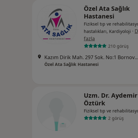
Özel Ata Sağlık
Hastanesi
Fiziksel tıp ve rehabilitasy
·
D
hastalıkları, Kardiyoloji
fazla
210 görüş
Kazım Dirik Mah. 297 Sok. No:1 Bornova (Metro Stadyum Dur
Özel Ata Sağlık Hastanesi
Uzm. Dr. Aydemir
Öztürk
Fiziksel tıp ve rehabilitas
2 görüş