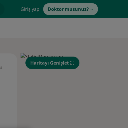
Giriş yap
Doktor musunuz?
Per,
Cum,
Cmt,
Haritayı Genişlet
os
13 Ağustos
14 Ağustos
15 Ağustos