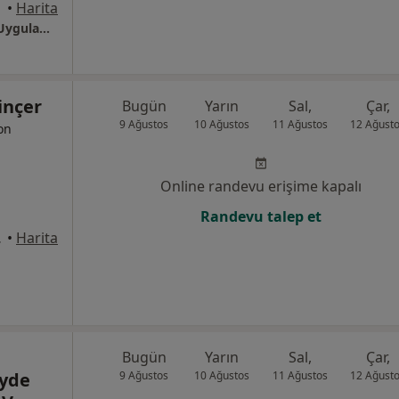
•
Harita
İzmir Başkent Üniversitesi Zübeyde Hanım Uygulama Ve Araştırma Merkezi
inçer
Bugün
Yarın
Sal,
Çar,
9 Ağustos
10 Ağustos
11 Ağustos
12 Ağust
yon
Online randevu erişime kapalı
Randevu talep et
ağı), İzmir
•
Harita
Bugün
Yarın
Sal,
Çar,
eyde
9 Ağustos
10 Ağustos
11 Ağustos
12 Ağust