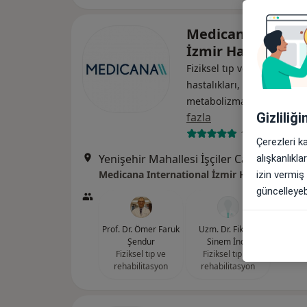
Medicana Interna
İzmir Hastanesi
Fiziksel tıp ve rehabilitasy
hastalıkları, Endokrinoloji
metabolizma hastalıkları
fazla
Gizliliğ
1266 görüş
Çerezleri k
Yenişehir Mahallesi İşçiler Caddesi No:126, Konak
alışkanlıkl
Medicana International İzmir Hastanesi
izin vermiş
güncelleyebi
Prof. Dr. Ömer Faruk
Uzm. Dr. Fikriye
Şendur
Sinem İnce
Fiziksel tıp ve
Fiziksel tıp ve
rehabilitasyon
rehabilitasyon