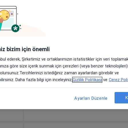
tional
Bugün
Yarın
Sal,
Çar,
9 Ağustos
10 Ağustos
11 Ağustos
12 Ağust
on, İç
 ve
Online randevu erişime kapalı
·
Daha
iniz bizim için önemli
Profili Gör
abul ederek, Şirketimiz ve ortaklarımızın istatistikler için veri toplam
•
Harita
arınıza göre size içerik sunmak için çerezleri (veya benzer teknolojiler
 olursunuz.Tercihlerinizi istediğiniz zaman ayarlardan görebilir ve
lirsiniz. Daha fazla bilgi için inceleyiniz,
Gizlilik Politikası
ve
Çerez Poli
K
Ayarları Düzenle