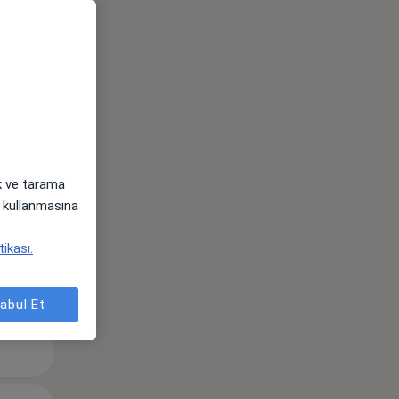
Per,
Cum,
Cmt,
os
13 Ağustos
14 Ağustos
15 Ağustos
ak ve tarama
i) kullanmasına
tikası.
abul Et