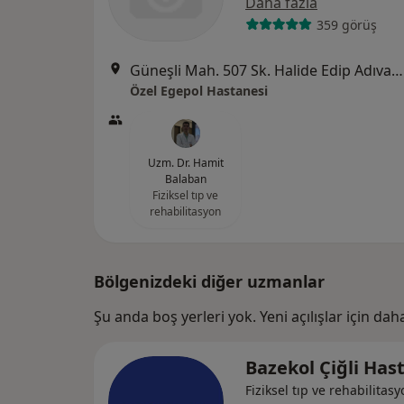
Daha fazla
359 görüş
Güneşli Mah. 507 Sk. Halide Edip Adıvar Bul. No:3, Konak
Özel Egepol Hastanesi
Uzm. Dr. Hamit
Balaban
Fiziksel tıp ve
rehabilitasyon
Bölgenizdeki diğer uzmanlar
Şu anda boş yerleri yok. Yeni açılışlar için da
Bazekol Çiğli Has
Fiziksel tıp ve rehabilitasy