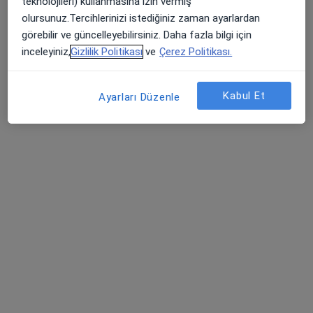
teknolojileri) kullanmasına izin vermiş
Ataşehir Mahallesi 8019/16. Sokak No:18, Çiğli
•
Harita
olursunuz.Tercihlerinizi istediğiniz zaman ayarlardan
İzmir Can Hastanesi
görebilir ve güncelleyebilirsiniz. Daha fazla bilgi için
Bu kurumda online uygunluğu bulunan bir doktor veya uzman bulunamadı
inceleyiniz,
Gizlilik Politikası
ve
Çerez Politikası.
Profili Gör
Kabul Et
Ayarları Düzenle
Bazekol Çiğli Hastanesi
·
Fiziksel tıp ve rehabilitasyon, İç hastalıkları, Gastroenteroloji
Daha fazla
1069 görüş