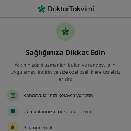
An
Fiziksel Tıp Ve Rehabilitasyon • Karşıyaka, İzmir
Filters
Sigorta:
Katılım Emeklilik Ve
Karşıyaka bölgesinde Katılım Emeklilik Ve
Sağlığınıza Dikkat Edin
Hayat kabul eden Fizik Tedavi Uzmanları
Yakınınızdaki uzmanları bulun ve randevu alın.
Uygulamayı indirin ve size özel özelliklere ücretsiz
erişin:
Randevularınızı kolayca yönetin
Uzmanlarınıza mesaj gönderin
Prof. Dr. Rezzan Günaydın
Fiziksel tıp ve rehabilitasyon
Bildirimleri alın
4 görüş