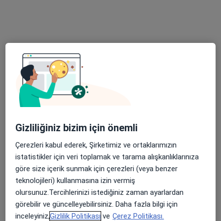
Uzm. Dr. Ayşe Pınar
Prof. Dr. Ahmet Salim
İyibozkurt
Göktepe
Fiziksel tıp ve
Fiziksel tıp ve
rehabilitasyon
rehabilitasyon
Bu kurumda online uygunluğu bulunan bir doktor veya uzman bulunamadı
Profili Gör
Gizliliğiniz bizim için önemli
Çerezleri kabul ederek, Şirketimiz ve ortaklarımızın
istatistikler için veri toplamak ve tarama alışkanlıklarınıza
göre size içerik sunmak için çerezleri (veya benzer
teknolojileri) kullanmasına izin vermiş
olursunuz.Tercihlerinizi istediğiniz zaman ayarlardan
görebilir ve güncelleyebilirsiniz. Daha fazla bilgi için
inceleyiniz,
Gizlilik Politikası
ve
Çerez Politikası.
Medipol Acıbadem Bölge Hastanesi