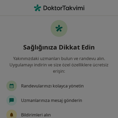
An
Fiziksel Tıp Ve Rehabilitasyon • Üsküdar, İstanbul
Filters
Sigorta:
Katılım Emeklilik Ve
Üsküdar bölgesinde Katılım Emeklilik Ve
Sağlığınıza Dikkat Edin
Hayat kabul eden Fizik Tedavi Uzmanları
Yakınınızdaki uzmanları bulun ve randevu alın.
Uygulamayı indirin ve size özel özelliklere ücretsiz
erişin:
Randevularınızı kolayca yönetin
Uzmanlarınıza mesaj gönderin
Uzm. Dr. Ayşe Pınar İyibozkurt
Fiziksel tıp ve rehabilitasyon
Bildirimleri alın
4 görüş