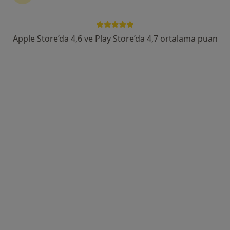
Bulgurlu Mahallesi Alemdağ Caddesi No:100, Üsküdar
•
Harita
Medipol Üniversitesi Çamlıca Hastanesi
Apple Store’da 4,6 ve Play Store’da 4,7 ortalama puan
Bu uzman ilgili adres için online danışmanlık/takvim sunmuyor.
Randevu talep et
Dr. Öğr. Üyesi Gökhan Özkoçak
Fiziksel tıp ve rehabilitasyon
2 görüş
Acıbadem Mahallesi Şht. Emin Çölen Sokağı No:4, Kadıköy
•
Harita