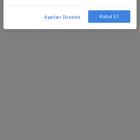
Fiziksel tıp ve rehabilitasyon, İç hastalıkları, Endokrinoloji ve
·
Daha fazla
metabolizma hastalıkları
Kabul Et
Ayarları Düzenle
51 görüş
Acıbadem Mahallesi Şht. Emin Çölen Sokağı No:4, Kadıköy
•
Harita
Medipol Acıbadem Bölge Hastanesi
Dr. Öğr. Üyesi Gökhan
Özkoçak
Fiziksel tıp ve
rehabilitasyon
Bu kurumda online uygunluğu bulunan bir doktor veya uzman bulunamadı
Profili Gör
Uygun olan doktor/uzmanlar