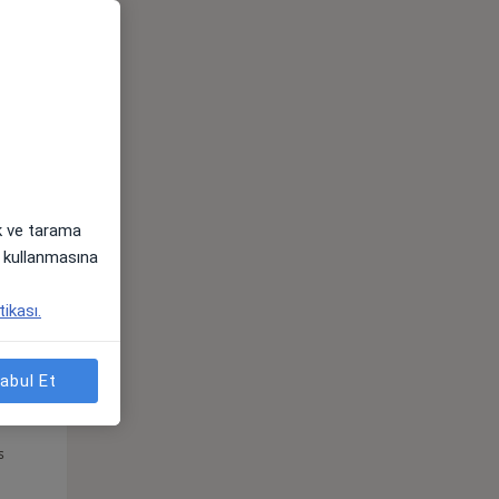
Pzt,
Sal,
Çar,
s
10 Ağustos
11 Ağustos
12 Ağustos
ak ve tarama
i) kullanmasına
tikası.
abul Et
Pzt,
Sal,
Çar,
s
10 Ağustos
11 Ağustos
12 Ağustos