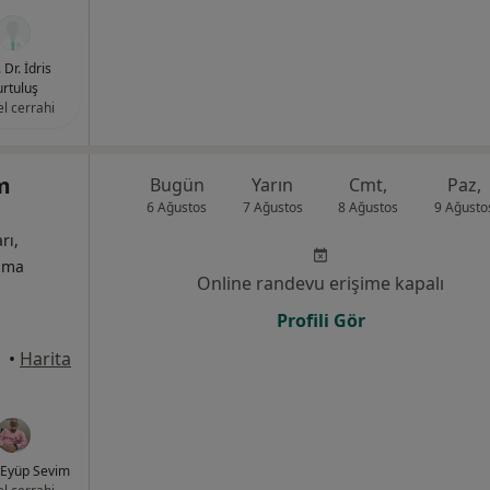
 Dr. İdris
rtuluş
l cerrahi
m
Bugün
Yarın
Cmt,
Paz,
6 Ağustos
7 Ağustos
8 Ağustos
9 Ağusto
rı,
izma
Online randevu erişime kapalı
Profili Gör
•
Harita
 Eyüp Sevim