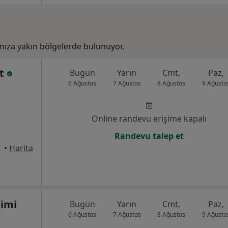
ıza yakın bölgelerde bulunuyor.
rt
Bugün
Yarın
Cmt,
Paz,
6 Ağustos
7 Ağustos
8 Ağustos
9 Ağusto
Online randevu erişime kapalı
Randevu talep et
31, Pendik
•
Harita
simi
Bugün
Yarın
Cmt,
Paz,
6 Ağustos
7 Ağustos
8 Ağustos
9 Ağusto