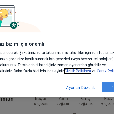
tin
Bugün
Yarın
Cmt,
Paz,
6 Ağustos
7 Ağustos
8 Ağustos
9 Ağusto
oloji
Online randevu erişime kapalı
iniz bizim için önemli
Randevu talep et
abul ederek, Şirketimiz ve ortaklarımızın istatistikler için veri toplam
•
Harita
arınıza göre size içerik sunmak için çerezleri (veya benzer teknolojiler
 olursunuz.Tercihlerinizi istediğiniz zaman ayarlardan görebilir ve
lirsiniz. Daha fazla bilgi için inceleyiniz,
Gizlilik Politikası
ve
Çerez Poli
K
Ayarları Düzenle
rahman
Bugün
Yarın
Cmt,
Paz,
6 Ağustos
7 Ağustos
8 Ağustos
9 Ağusto