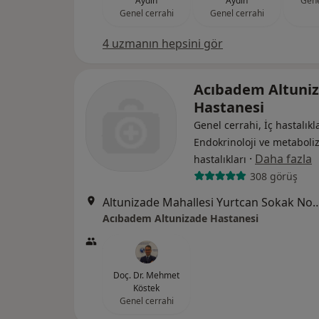
Aydın
Aydın
Gene
Genel cerrahi
Genel cerrahi
4 uzmanın hepsini gör
Acıbadem Altuni
Hastanesi
Genel cerrahi, İç hastalıkla
Endokrinoloji ve metabol
·
Daha fazla
hastalıkları
308 görüş
Altunizade Mahallesi Yurtcan Soka
Acıbadem Altunizade Hastanesi
Doç. Dr. Mehmet
Köstek
Genel cerrahi