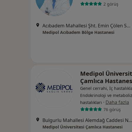
2 görüş
Acıbadem Mahallesi Şht. Emin Çölen Sokağı No:4, Kadıköy
Medipol Acıbadem Bölge Hastanesi
Medipol Üniversit
Çamlıca Hastane
Genel cerrahi, İç hastalıkla
Endokrinoloji ve metabol
·
Daha fazla
hastalıkları
76 görüş
Bulgurlu Mahallesi Alemdağ Caddesi No:100, Üsk
Medipol Üniversitesi Çamlıca Hastanesi