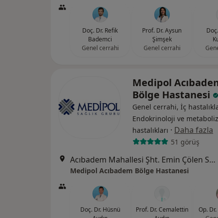
Doç. Dr. Refik
Prof. Dr. Aysun
Doç.
Bademci
Şimşek
Ku
Genel cerrahi
Genel cerrahi
Gene
Medipol Acıbade
Bölge Hastanesi
Genel cerrahi, İç hastalıkla
Endokrinoloji ve metabol
·
Daha fazla
hastalıkları
51 görüş
Acıbadem Mahallesi Şht. Emin Çölen Sokağı No:4, Kadıköy
Medipol Acıbadem Bölge Hastanesi
Doç. Dr. Hüsnü
Prof. Dr. Cemalettin
Op. Dr.