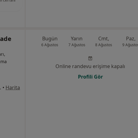
l cerrahi
zade
Bugün
Yarın
Cmt,
Paz,
6 Ağustos
7 Ağustos
8 Ağustos
9 Ağusto
rı,
izma
Online randevu erişime kapalı
Profili Gör
k No:1, Üsküdar
•
Harita