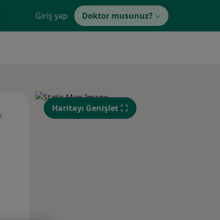
Giriş yap
Doktor musunuz?
Pzt,
Sal,
Çar,
Haritayı Genişlet
s
10 Ağustos
11 Ağustos
12 Ağustos