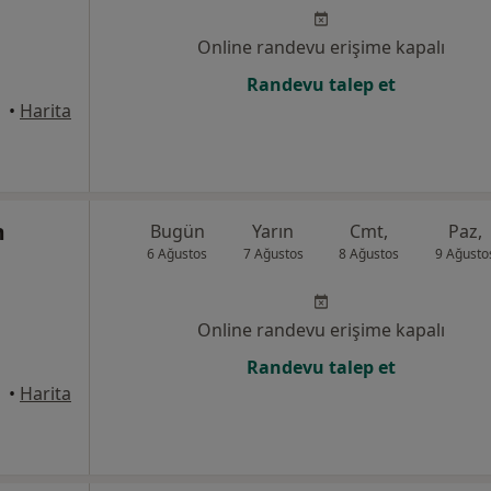
Online randevu erişime kapalı
Randevu talep et
•
Harita
m
Bugün
Yarın
Cmt,
Paz,
6 Ağustos
7 Ağustos
8 Ağustos
9 Ağusto
Online randevu erişime kapalı
Randevu talep et
anbul
•
Harita