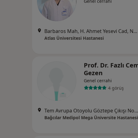
Genel cerrahi
Barbaros Mah, H. Ahmet Yesevi Cad, No: 149 Güneşli - Bağcılar / İstanbul, Bağcılar
Atlas Üniversitesi Hastanesi
Prof. Dr. Fazlı Ce
Gezen
Genel cerrahi
4 görüş
Tem Avrupa Otoyolu Göztepe Çıkışı No: 1Bağcılar, İst
Bağcılar Medipol Mega Üniversite Hastanesi