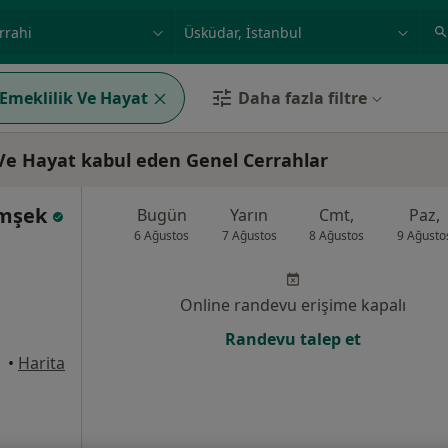
ilgi alanı ve hastalık, isim
örnek: İstanbul
 Emeklilik Ve Hayat
Daha fazla filtre
 Ve Hayat kabul eden Genel Cerrahlar
Şimşek
Bugün
Yarın
Cmt,
Paz,
6 Ağustos
7 Ağustos
8 Ağustos
9 Ağusto
Online randevu erişime kapalı
Randevu talep et
üdar
•
Harita