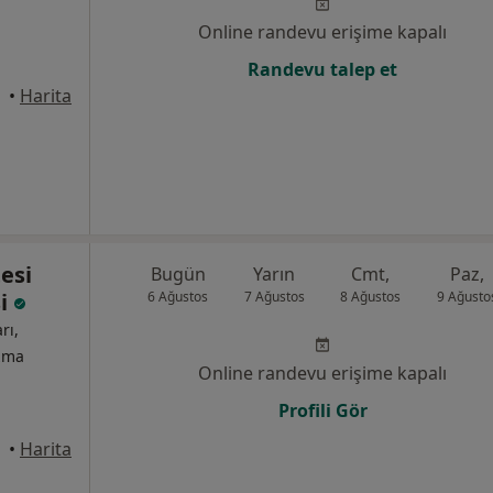
Online randevu erişime kapalı
Randevu talep et
•
Harita
esi
Bugün
Yarın
Cmt,
Paz,
si
6 Ağustos
7 Ağustos
8 Ağustos
9 Ağusto
rı,
izma
Online randevu erişime kapalı
Profili Gör
üdar
•
Harita