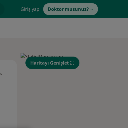
Giriş yap
Doktor musunuz?
Haritayı Genişlet
Çar,
Per,
Cum,
os
12 Ağustos
13 Ağustos
14 Ağustos