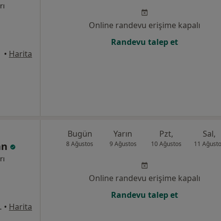
rı
Online randevu erişime kapalı
Randevu talep et
üdar
•
Harita
Bugün
Yarın
Pzt,
Sal,
an
8 Ağustos
9 Ağustos
10 Ağustos
11 Ağust
rı
Online randevu erişime kapalı
Randevu talep et
k No:1, Üsküdar
•
Harita