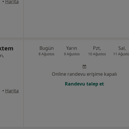
üdar
•
Harita
Öktem
Bugün
Yarın
Pzt,
Sal,
8 Ağustos
9 Ağustos
10 Ağustos
11 Ağust
rı,
Online randevu erişime kapalı
Randevu talep et
•
Harita