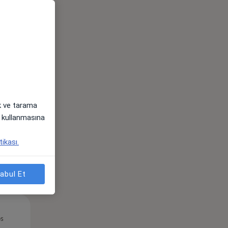
Çar,
Per,
Cum,
os
12 Ağustos
13 Ağustos
14 Ağustos
ak ve tarama
i) kullanmasına
tikası.
abul Et
Çar,
Per,
Cum,
os
12 Ağustos
13 Ağustos
14 Ağustos