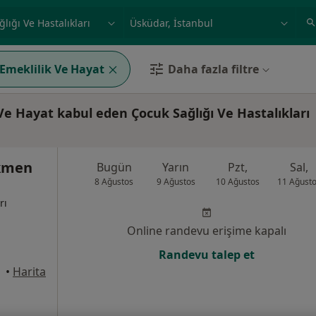
ilgi alanı ve hastalık, isim
örnek: İstanbul
 Emeklilik Ve Hayat
Daha fazla filtre
Ve Hayat kabul eden Çocuk Sağlığı Ve Hastalıkları
ökmen
Bugün
Yarın
Pzt,
Sal,
8 Ağustos
9 Ağustos
10 Ağustos
11 Ağust
rı
Online randevu erişime kapalı
Randevu talep et
üdar
•
Harita