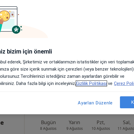
rat
Bugün
Yarın
Pzt,
Sal,
8 Ağustos
9 Ağustos
10 Ağustos
11 Ağust
rı
iniz bizim için önemli
Online randevu erişime kapalı
abul ederek, Şirketimiz ve ortaklarımızın istatistikler için veri toplam
Randevu talep et
arınıza göre size içerik sunmak için çerezleri (veya benzer teknolojiler
üdar
•
Harita
 olursunuz.Tercihlerinizi istediğiniz zaman ayarlardan görebilir ve
lirsiniz. Daha fazla bilgi için inceleyiniz,
Gizlilik Politikası
ve
Çerez Poli
K
Ayarları Düzenle
ne
Bugün
Yarın
Pzt,
Sal,
8 Ağustos
9 Ağustos
10 Ağustos
11 Ağust