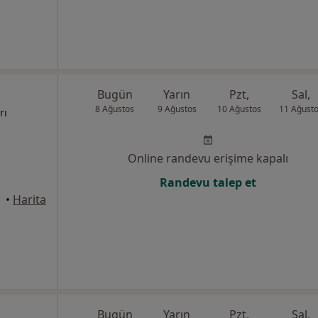
Bugün
Yarın
Pzt,
Sal,
8 Ağustos
9 Ağustos
10 Ağustos
11 Ağust
rı
Online randevu erişime kapalı
Randevu talep et
•
Harita
Bugün
Yarın
Pzt,
Sal,