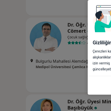
Dr. Öğr. Üyesi Mu
Cömert
Çocuk sağlığı ve hastalıkla
Gizliliğ
4 görüş
Çerezleri k
alışkanlıkl
Bulgurlu Mahallesi Alemdağ Caddesi No:100, Üsk
izin vermiş
Medipol Üniversitesi Çamlıca Hastanesi
güncelleyebi
Dr. Öğr. Üyesi Mi
Başıbüyük