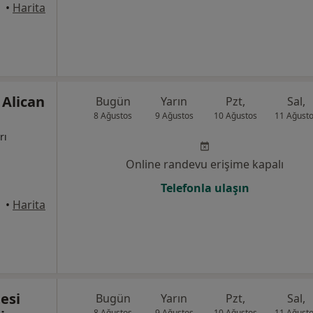
•
Harita
Alican
Bugün
Yarın
Pzt,
Sal,
8 Ağustos
9 Ağustos
10 Ağustos
11 Ağust
rı
Online randevu erişime kapalı
Telefonla ulaşın
üdar
•
Harita
esi
Bugün
Yarın
Pzt,
Sal,
8 Ağustos
9 Ağustos
10 Ağustos
11 Ağust