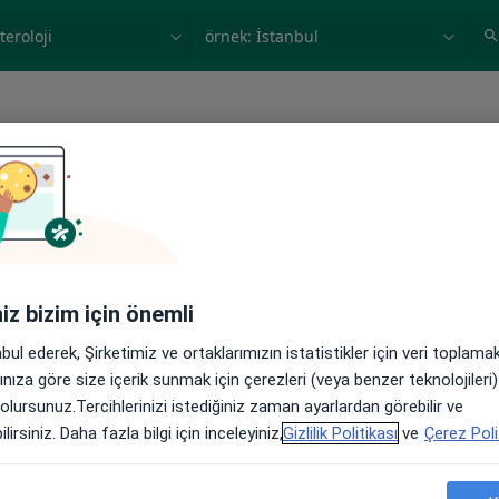
ilgi alanı ve hastalık, isim
örnek: İstanbul
ji sonucu bulamadık
iniz bizim için önemli
abul ederek, Şirketimiz ve ortaklarımızın istatistikler için veri toplam
arınıza göre size içerik sunmak için çerezleri (veya benzer teknolojiler
 olursunuz.Tercihlerinizi istediğiniz zaman ayarlardan görebilir ve
lirsiniz. Daha fazla bilgi için inceleyiniz,
Gizlilik Politikası
ve
Çerez Poli