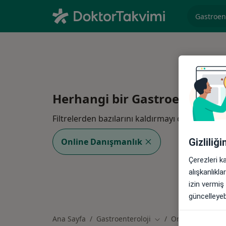
Uzmanlık, 
Herhangi bir Gastroenterolo
Filtrelerden bazılarını kaldırmayı düşünün:
Online Danışmanlık
Gizliliğ
Çerezleri k
alışkanlıkl
izin vermiş
güncelleyebi
Ana Sayfa
Gastroenteroloji
Online
Şehir değiştir