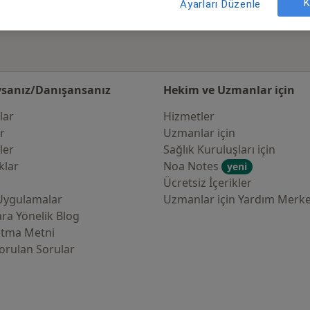
K
Ayarları Düzenle
sanız/Danışansanız
Hekim ve Uzmanlar için
lar
Hizmetler
er
Uzmanlar için
ler
Sağlık Kuruluşları için
klar
Noa Notes
yeni
Ücretsiz İçerikler
Uygulamalar
Uzmanlar için Yardım Merke
ra Yönelik Blog
atma Metni
orulan Sorular