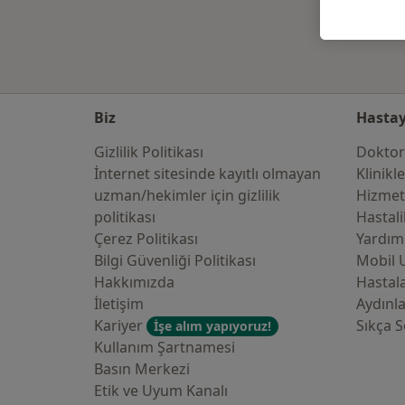
Biz
Hastay
Gizlilik Politikası
Doktor
İnternet sitesinde kayıtlı olmayan
Klinikl
uzman/hekimler i̇çin gizlilik
Hizmet
politikası
Hastali
Çerez Politikası
Yardım
Bilgi Güvenliği Politikası
Mobil 
Hakkımızda
Hastala
İletişim
Aydınl
Kariyer
Sıkça S
İşe alım yapıyoruz!
Kullanım Şartnamesi
Basın Merkezi
Etik ve Uyum Kanalı