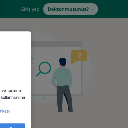
Giriş yap
Doktor musunuz?
ak ve tarama
i) kullanmasına
tikası.