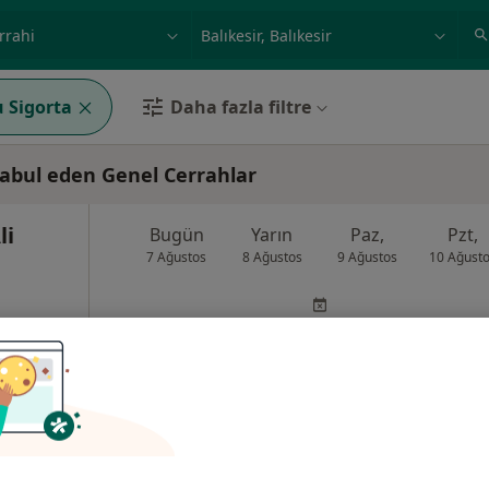
ilgi alanı ve hastalık, isim
örnek: İstanbul
 Sigorta
Daha fazla filtre
kabul eden Genel Cerrahlar
li
Bugün
Yarın
Paz,
Pzt,
7 Ağustos
8 Ağustos
9 Ağustos
10 Ağust
Online randevu erişime kapalı
Randevu talep et
e, Çanakkale
•
Harita