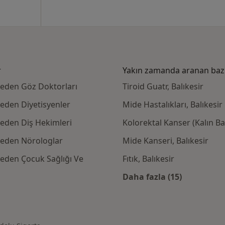
r
Yakın zamanda aranan bazı 
 eden Göz Doktorları
Tiroid Guatr, Balıkesir
 eden Diyetisyenler
Mide Hastalıkları, Balıkesir
 eden Diş Hekimleri
Kolorektal Kanser (Kalın Ba
l eden Nörologlar
Mide Kanseri, Balıkesir
 eden Çocuk Sağlığı Ve
Fıtık, Balıkesir
Daha fazla (15)
Kategoride daha f
Sigorta kabul eden diğer doktorlar