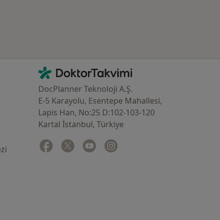
İletişim
DoktorTakvimi - Ana Sayfa
DocPlanner Teknoloji A.Ş.
E-5 Karayolu, Esentepe Mahallesi,
Lapis Han, No:25 D:102-103-120
Kartal İstanbul, Türkiye
Facebook
yeni bir sekmede açılır
Twitter
yeni bir sekmede açılır
Youtube
yeni bir sekmede açılır
Instagram
yeni bir sekmede açılır
zi