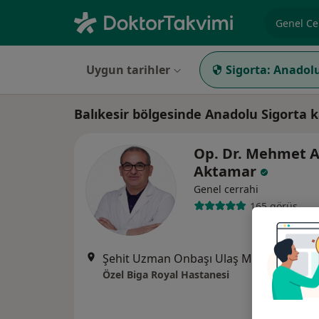
Uzmanlık, 
Uygun tarihler
Sigorta:
Anadolu
Balıkesir bölgesinde Anadolu Sigorta 
Op. Dr. Mehmet A
Aktamar
Genel cerrahi
165 görüş
Şehit Uzman Onbaşı Ulaş Mahallesi Açıkgöz Caddesi No:3 Şirintep
Özel Biga Royal Hastanesi