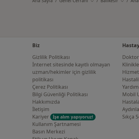
Ana Sayfa
Genel Cerrahi
Balıkesir
Ana
Şehir değiştir
Şehir değ
Biz
Hastay
Gizlilik Politikası
Doktor
İnternet sitesinde kayıtlı olmayan
Klinikl
uzman/hekimler i̇çin gizlilik
Hizmet
politikası
Hastali
Çerez Politikası
Yardım
Bilgi Güvenliği Politikası
Mobil 
Hakkımızda
Hastala
İletişim
Aydınl
Kariyer
Sıkça S
İşe alım yapıyoruz!
Kullanım Şartnamesi
Basın Merkezi