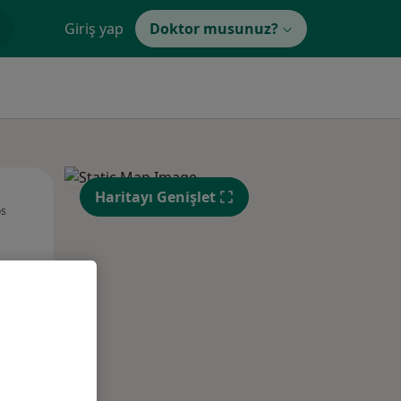
Giriş yap
Doktor musunuz?
Sal,
Çar,
Per,
Haritayı Genişlet
os
11 Ağustos
12 Ağustos
13 Ağustos