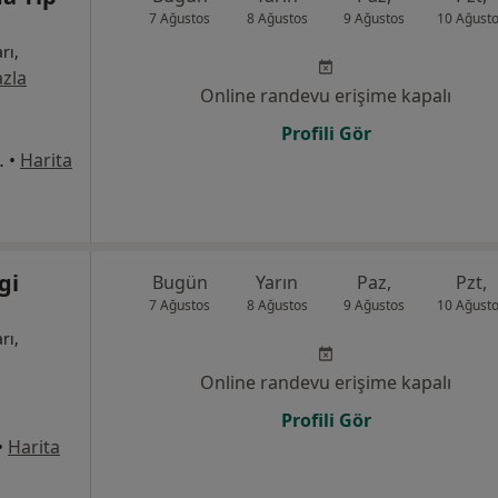
7 Ağustos
8 Ağustos
9 Ağustos
10 Ağust
rı,
zla
Online randevu erişime kapalı
Profili Gör
i No:8, Bandırma
•
Harita
gi
Bugün
Yarın
Paz,
Pzt,
7 Ağustos
8 Ağustos
9 Ağustos
10 Ağust
rı,
Online randevu erişime kapalı
Profili Gör
•
Harita