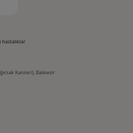
hastalıklar
ğırsak Kanseri), Balıkesir
azlası: Yakın zamanda aranan bazı hastalıklar