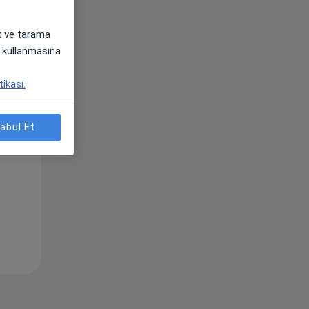
ak ve tarama
i) kullanmasına
Sal,
Çar,
Per,
os
11 Ağustos
12 Ağustos
13 Ağustos
tikası.
abul Et