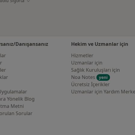
dolu Sigorta
iştir
Şehir değiştir
sanız/Danışansanız
Hekim ve Uzmanlar için
lar
Hizmetler
er
Uzmanlar için
ler
Sağlık Kuruluşları için
klar
Noa Notes
yeni
Ücretsiz İçerikler
Uygulamalar
Uzmanlar için Yardım Merke
ra Yönelik Blog
atma Metni
orulan Sorular