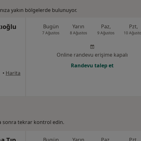
anıza yakın bölgelerde bulunuyor.
kıoğlu
Bugün
Yarın
Paz,
Pzt,
7 Ağustos
8 Ağustos
9 Ağustos
10 Ağust
Online randevu erişime kapalı
Randevu talep et
•
Harita
ha sonra tekrar kontrol edin.
a Tıp
Bugün
Yarın
Paz,
Pzt,