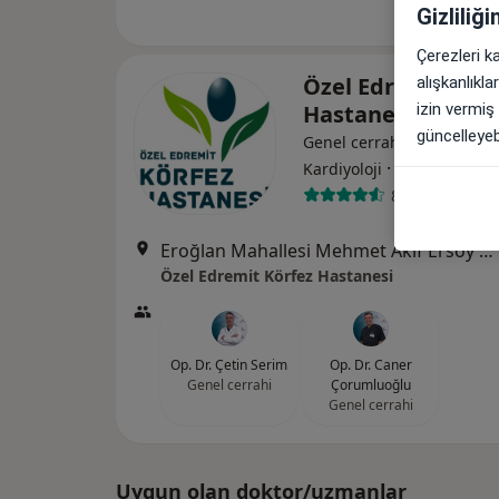
Gizliliğ
Çerezleri k
Özel Edremit Kör
alışkanlıkl
izin vermiş
Hastanesi
güncelleyebi
Genel cerrahi, İç hastalıkla
·
Daha fazla
Kardiyoloji
89 görüş
Eroğlan Mahallesi Mehmet Akif Ersoy Caddesi No:1, Edremit
Özel Edremit Körfez Hastanesi
Op. Dr. Çetin Serim
Op. Dr. Caner
Genel cerrahi
Çorumluoğlu
Genel cerrahi
Uygun olan doktor/uzmanlar