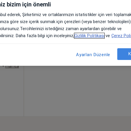
iniz bizim için önemli
abul ederek, Şirketimiz ve ortaklarımızın istatistikler için veri toplam
fez
arınıza göre size içerik sunmak için çerezleri (veya benzer teknolojiler
Bugün
Yarın
Paz,
Pzt,
 olursunuz.Tercihlerinizi istediğiniz zaman ayarlardan görebilir ve
7 Ağustos
8 Ağustos
9 Ağustos
10 Ağust
lirsiniz. Daha fazla bilgi için inceleyiniz,
Gizlilik Politikası
ve
Çerez Poli
rı,
Online randevu erişime kapalı
K
Ayarları Düzenle
Profili Gör
•
Harita