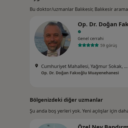
Bu doktor/uzmanlar Balıkesir, Balıkesir aram
Op. Dr. Doğan Fa
Genel cerrahi
59 görüş
Cumhuriyet Mahallesi, Yağmur Sokak, Çamlık Sitesi, C Blok No:12 D:10 Kat:5, Bursa
Op. Dr. Doğan Fakıoğlu Muayenehanesi
Bölgenizdeki diğer uzmanlar
Şu anda boş yerleri yok. Yeni açılışlar için da
Özel Nev Bandırm