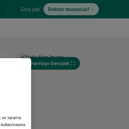
Giriş yap
Doktor musunuz?
Sal,
Çar,
Per,
Haritayı Genişlet
os
11 Ağustos
12 Ağustos
13 Ağustos
ak ve tarama
i) kullanmasına