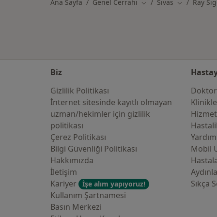
Ana Sayfa
Genel Cerrahi
Sivas
Ray Sig
Şehir değiştir
Şehir değişt
Biz
Hastay
Gizlilik Politikası
Doktor
İnternet sitesinde kayıtlı olmayan
Klinikl
uzman/hekimler i̇çin gizlilik
Hizmet
politikası
Hastali
Çerez Politikası
Yardım
Bilgi Güvenliği Politikası
Mobil 
Hakkımızda
Hastala
İletişim
Aydınl
Kariyer
Sıkça S
İşe alım yapıyoruz!
Kullanım Şartnamesi
Basın Merkezi