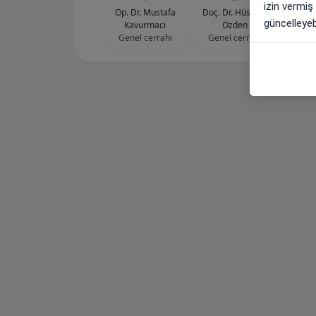
izin vermiş
Op. Dr. Mustafa
Doç. Dr. Hüseyin
güncelleyebi
Kavurmacı
Özden
Genel cerrahi
Genel cerrahi