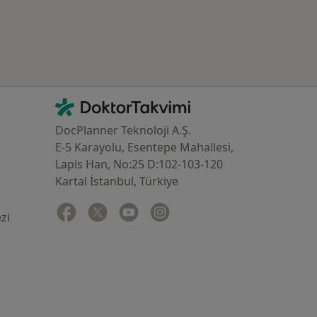
İletişim
DoktorTakvimi - Ana Sayfa
DocPlanner Teknoloji A.Ş.
E-5 Karayolu, Esentepe Mahallesi,
Lapis Han, No:25 D:102-103-120
Kartal İstanbul, Türkiye
Facebook
yeni bir sekmede açılır
Twitter
yeni bir sekmede açılır
Youtube
yeni bir sekmede açılır
Instagram
yeni bir sekmede açılır
zi