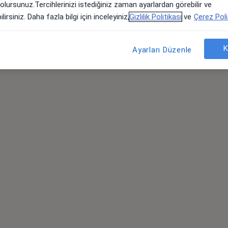
 olursunuz.Tercihlerinizi istediğiniz zaman ayarlardan görebilir ve
lirsiniz. Daha fazla bilgi için inceleyiniz,
Gizlilik Politikası
ve
Çerez Poli
K
Ayarları Düzenle