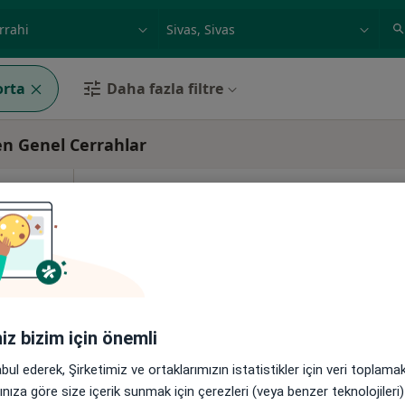
ilgi alanı ve hastalık, isim
örnek: İstanbul
orta
Daha fazla filtre
en Genel Cerrahlar
Bugün
Yarın
Paz,
Pzt,
7 Ağustos
8 Ağustos
9 Ağustos
10 Ağust
rı,
zla
Online randevu erişime kapalı
Profili Gör
8Merkez/Sivas, Sivas
•
Harita
iniz bizim için önemli
abul ederek, Şirketimiz ve ortaklarımızın istatistikler için veri toplam
arınıza göre size içerik sunmak için çerezleri (veya benzer teknolojiler