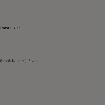
hastalıklar
ğırsak Kanseri), Sivas
azlası: Yakın zamanda aranan bazı hastalıklar