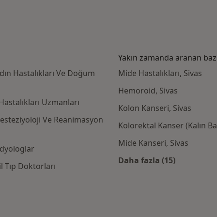
Yakın zamanda aranan bazı 
adın Hastalıkları Ve Doğum
Mide Hastalıkları, Sivas
Hemoroid, Sivas
Hastalıkları Uzmanları
Kolon Kanseri, Sivas
nesteziyoloji Ve Reanimasyon
Kolorektal Kanser (Kalın Ba
Mide Kanseri, Sivas
adyologlar
Daha fazla (15)
l Tıp Doktorları
Kategoride daha f
rta kabul eden diğer doktorlar