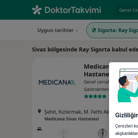
Uzmanlık, 
Uygun tarihler
Sigorta:
Ray Sig
Sivas bölgesinde Ray Sigorta kabul ed
Medicana Sivas
Hastanesi
Genel cerrahi, İç hastalıkla
·
Daha fa
Gastroenteroloji
119 görüş
Şehit, Kızılırmak, M. Fethi Akyüz Cd. No: 
Gizliliğ
Medicana Sivas Hastanesi
Çerezleri k
alışkanlıkl