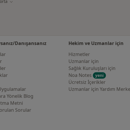
orta
ir
Şehir değiştir
sanız/Danışansanız
Hekim ve Uzmanlar için
lar
Hizmetler
er
Uzmanlar için
ler
Sağlık Kuruluşları için
klar
Noa Notes
yeni
Ücretsiz İçerikler
Uygulamalar
Uzmanlar için Yardım Merke
ra Yönelik Blog
atma Metni
orulan Sorular