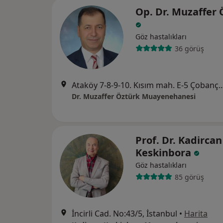
Op. Dr. Muzaffer 
Göz hastalıkları
36 görüş
Ataköy 7-8-9-10. Kısım mah. E-5 Çobançeşme Yanyol Caddesi Selenium Retro Sitesi A BLOK. No:
Dr. Muzaffer Öztürk Muayenehanesi
Prof. Dr. Kadircan
Keskinbora
Göz hastalıkları
85 görüş
İncirli Cad. No:43/5, İstanbul
•
Harita