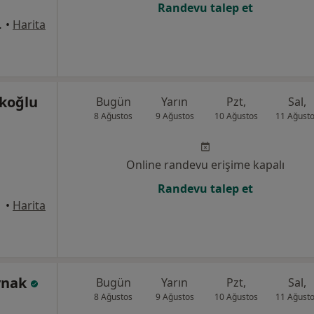
Randevu talep et
ultanbeyli
•
Harita
akoğlu
Bugün
Yarın
Pzt,
Sal,
8 Ağustos
9 Ağustos
10 Ağustos
11 Ağust
Online randevu erişime kapalı
Randevu talep et
•
Harita
aynak
Bugün
Yarın
Pzt,
Sal,
8 Ağustos
9 Ağustos
10 Ağustos
11 Ağust