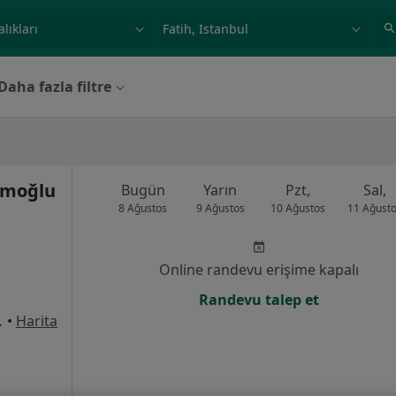
ilgi alanı ve hastalık, isim
örnek: İstanbul
Daha fazla filtre
imoğlu
Bugün
Yarın
Pzt,
Sal,
8 Ağustos
9 Ağustos
10 Ağustos
11 Ağust
Online randevu erişime kapalı
Randevu talep et
t Cd. No :5, Fatih
•
Harita