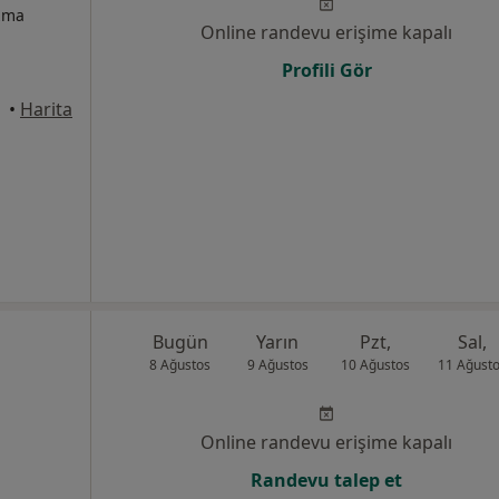
izma
Online randevu erişime kapalı
Profili Gör
 Fatih
•
Harita
Bugün
Yarın
Pzt,
Sal,
8 Ağustos
9 Ağustos
10 Ağustos
11 Ağust
Online randevu erişime kapalı
Randevu talep et