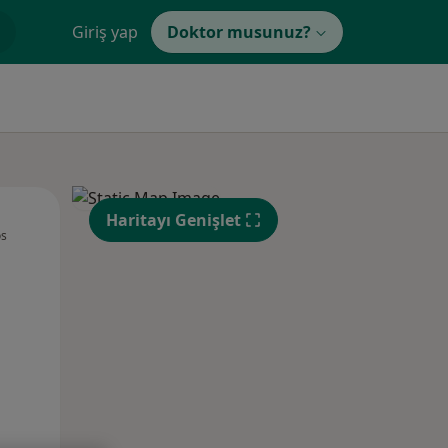
Giriş yap
Doktor musunuz?
Çar,
Per,
Cum,
Haritayı Genişlet
os
12 Ağustos
13 Ağustos
14 Ağustos