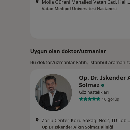
Molla Gürani Mahallesi Vatan Cad. Halıcılar Köşkü Sk. No:11 Aksaray,
Vatan Medipol Üniversitesi Hastanesi
Uygun olan doktor/uzmanlar
Bu doktor/uzmanlar Fatih, Istanbul aramanız
Op. Dr. İskender 
Solmaz
Göz hastalıkları
10 görüş
Zorlu Center, Koru Sokağı No:2, TD Lobi D43, İst
Op Dr İskender Alkın Solmaz Kliniği