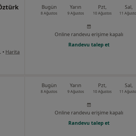
Öztürk
Bugün
Yarın
Pzt,
Sal,
8 Ağustos
9 Ağustos
10 Ağustos
11 Ağust
Online randevu erişime kapalı
Randevu talep et
18-1 İç Kapı No:171-172 KAT: 15, İstanbul
•
Harita
Bugün
Yarın
Pzt,
Sal,
8 Ağustos
9 Ağustos
10 Ağustos
11 Ağust
Online randevu erişime kapalı
Randevu talep et