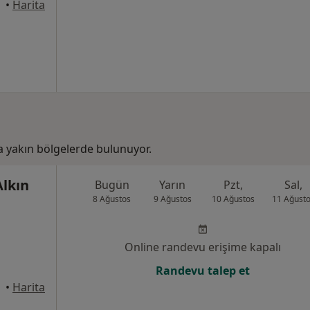
 Fatih
•
Harita
a yakın bölgelerde bulunuyor.
Alkın
Bugün
Yarın
Pzt,
Sal,
8 Ağustos
9 Ağustos
10 Ağustos
11 Ağust
Online randevu erişime kapalı
Randevu talep et
anbul
•
Harita