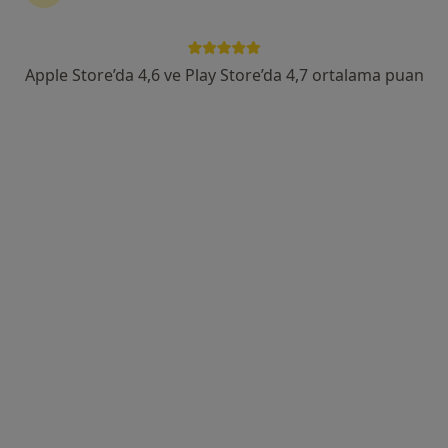
.Kumrulu Sokak No:30 Küçükbakkalköy, Ataşehir
•
Harita
Memorial Ataşehir Hastanesi
Bu uzman ilgili adres için online danışmanlık/takvim sunmuyor.
Apple Store’da 4,6 ve Play Store’da 4,7 ortalama puan
Randevu talep et
Op. Dr. Hatice Zencirci Yücel
Göz hastalıkları
1 görüş
Ataşehir, Kayışdağı Cad. 57/A Küçükbakkalköy, Ataşehir
•
Harita
Central Hospital Ataşehir