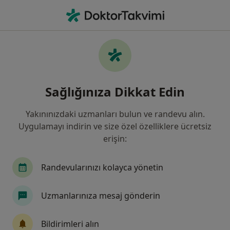
An
Göz Hastalıkları • Ataşehir, Istanbul
Filters
Sigorta
Harita
Göz Hastalıkları, Ataşehir, İstanbul
Sağlığınıza Dikkat Edin
Yakınınızdaki uzmanları bulun ve randevu alın.
Uygulamayı indirin ve size özel özelliklere ücretsiz
erişin:
Randevularınızı kolayca yönetin
Prof. Dr. Yaran Koban
Uzmanlarınıza mesaj gönderin
Göz hastalıkları
51 görüş
Bildirimleri alın