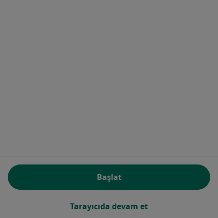
Op. Dr. Cihan Ünlü
Göz hastalıkları
2 görüş
Ataşehir, Küçükbakkalköy Mah. Kayışdağı Cad. No:47 İstanbul, Ataşehir
•
Harita
Avicenna Hastanesi Ataşehir
Bu uzman ilgili adres için online danışmanlık/takvim sunmuyor.
Randevu talep et
Başlat
Tarayıcıda devam et