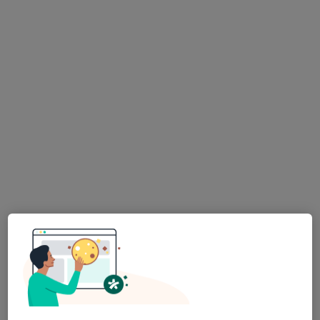
·
Daha fazla
hastalıkları
232 görüş
.Kumrulu Sokak No:30 Küçükbakkalköy, Ataşehir
•
Harita
Memorial Ataşehir Hastanesi
Prof. Dr. Yaran Koban
Göz hastalıkları
Bu kurumda online uygunluğu bulunan bir doktor veya uzman bulunamadı
Profili Gör
Uygun olan doktor/uzmanlar
Bu doktor/uzmanlar Ataşehir, Istanbul aramanıza
yakın bölgelerde bulunuyor.