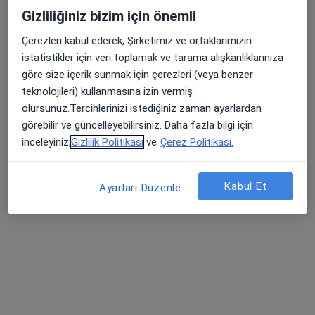
Gizliliğiniz bizim için önemli
Çerezleri kabul ederek, Şirketimiz ve ortaklarımızın
istatistikler için veri toplamak ve tarama alışkanlıklarınıza
göre size içerik sunmak için çerezleri (veya benzer
teknolojileri) kullanmasına izin vermiş
olursunuz.Tercihlerinizi istediğiniz zaman ayarlardan
Doç. Dr. Yekta Şendül
görebilir ve güncelleyebilirsiniz. Daha fazla bilgi için
Göz hastalıkları
inceleyiniz,
Gizlilik Politikası
ve
Çerez Politikası.
9 görüş
Halaskargazi Caddesi Lotus Nişantaşı No:38-66 Kat:6 Daire:122, İstanbul
•
Harita
Kabul Et
Ayarları Düzenle
EPA Göz
Bu uzman ilgili adres için online danışmanlık/takvim sunmuyor.
Randevu talep et