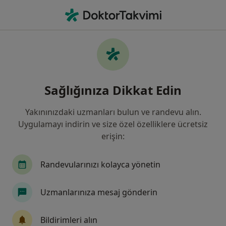
An
Göz Hastalıkları • Kartal, Istanbul
Filters
Sigorta
Harita
Göz Hastalıkları, Kartal, İstanbul
Sağlığınıza Dikkat Edin
Yakınınızdaki uzmanları bulun ve randevu alın.
Uygulamayı indirin ve size özel özelliklere ücretsiz
erişin:
Randevularınızı kolayca yönetin
Op. Dr. Alper Çağlar Aras
Uzmanlarınıza mesaj gönderin
Göz hastalıkları, Sertifikalı medikal estetik
10 görüş
Bildirimleri alın