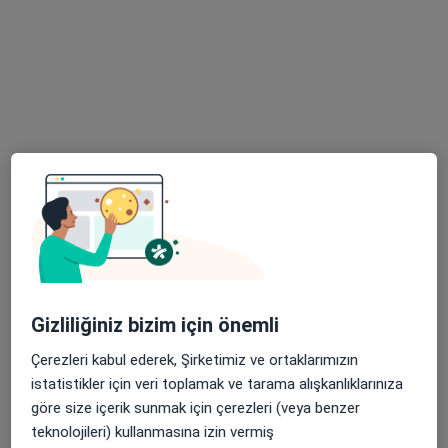
Altıntepe, Cihadiye Cd. No:40, Maltepe
•
Harita
Altıntepe Kızılay Tıp Merkezi
Bu uzman ilgili adres için online danışmanlık/takvim sunmuyor.
Randevu talep et
Gizliliğiniz bizim için önemli
Op. Dr. Mert Hakan Şimşek
Göz hastalıkları
Çerezleri kabul ederek, Şirketimiz ve ortaklarımızın
istatistikler için veri toplamak ve tarama alışkanlıklarınıza
Mehmet Akif, Fatih Blv. No:175, Sultanbeyli
•
Harita
göre size içerik sunmak için çerezleri (veya benzer
Sultanbeyli Ersoy Hastanesi
teknolojileri) kullanmasına izin vermiş
Bu uzman ilgili adres için online danışmanlık/takvim sunmuyor.