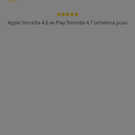
Altıntepe, Cihadiye Cd. No:40, Maltepe
•
Harita
Altıntepe Kızılay Tıp Merkezi
Bu uzman ilgili adres için online danışmanlık/takvim sunmuyor.
Apple Store’da 4,6 ve Play Store’da 4,7 ortalama puan
Randevu talep et
Op. Dr. Tufan Evciman
Göz hastalıkları
51 görüş
Adres 1
Adres 2