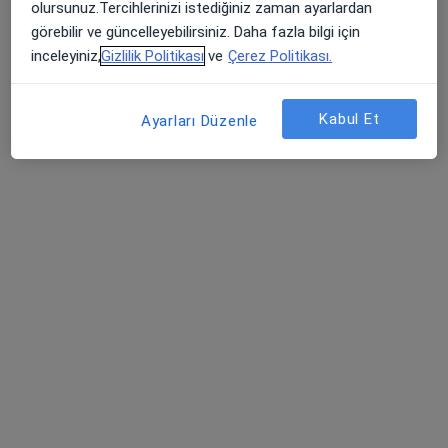
olursunuz.Tercihlerinizi istediğiniz zaman ayarlardan
görebilir ve güncelleyebilirsiniz. Daha fazla bilgi için
Randevu talep et
inceleyiniz,
Gizlilik Politikası
ve
Çerez Politikası.
Kabul Et
Ayarları Düzenle
Op. Dr. Semih Bagatur
Göz hastalıkları
Mehmet Akif, Fatih Blv. No:175, Sultanbeyli
•
Harita
Sultanbeyli Ersoy Hastanesi
Bu uzman ilgili adres için online danışmanlık/takvim sunmuyor.
Randevu talep et