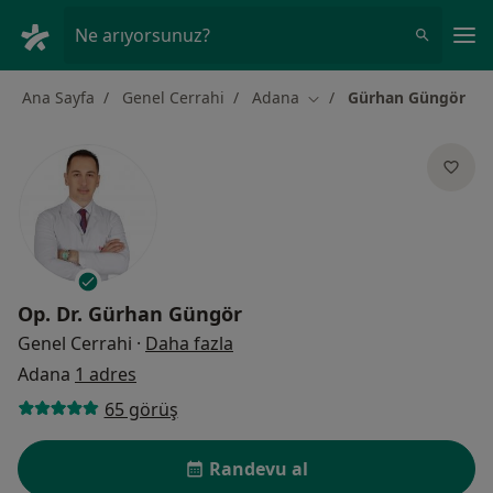
An
Ne arıyorsunuz?
Ana Sayfa
Genel Cerrahi
Adana
Gürhan Güngör
Şehir değiştir
Op. Dr.
Gürhan Güngör
uzmanliklar hakkinda
Genel Cerrahi
·
Daha fazla
Adana
1 adres
65 görüş
Randevu al