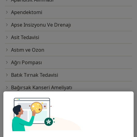
Apendektomi
Apse Insizyonu Ve Drenajı
Asit Tedavisi
Astım ve Ozon
Ağrı Pompası
Batık Tırnak Tedavisi
Bağırsak Kanseri Ameliyatı
Bel Fıtığı ve Ozon
Böbrek Nakli (Transplantasyonu)
Böbrek Üstü Bezi Cerrahisi