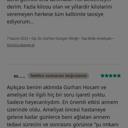
derim. Fazla kilosu olan ve yillardir kilolarini
veremeyen herkese tüm kalbimle tavsiye
ediyorum...
7 Kasım 2023
•
Op. Dr. Gürhan Güngör Kliniği
•
Tüp Mide Ameliyatı
•
kullanıcının görüşüne göre b....t
Görüşü şikayet et
m.....
Telefon numarası doğrulandı
M
Açıkçası benim aklımda Gürhan Hocam ve
ameliyat ile ilgili hiç bir soru işareti yoktu.
Sadece heyecanlıydım. En önemli etkisi annem
üzerinde oldu. Ameliyat öncesi hastaneye
gelene kadar günlerce beni ağlatan annem
tedavi sürecini ve sonrasını görünce "şu imkanı