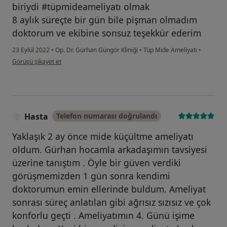
biriydi #tüpmideameliyatı olmak
8 aylık süreçte bir gün bile pişman olmadım
doktorum ve ekibine sonsuz teşekkür ederim
23 Eylül 2022
•
Op. Dr. Gürhan Güngör Kliniği
•
Tüp Mide Ameliyatı
•
kullanıcının görüşüne göre ye...
Görüşü şikayet et
Hasta
Telefon numarası doğrulandı
Yaklaşık 2 ay önce mide küçültme ameliyatı
oldum. Gürhan hocamla arkadaşımın tavsiyesi
üzerine tanıştım . Öyle bir güven verdiki
görüşmemizden 1 gün sonra kendimi
doktorumun emin ellerinde buldum. Ameliyat
sonrası süreç anlatılan gibi ağrısız sızısız ve çok
konforlu geçti . Ameliyatımın 4. Günü işime