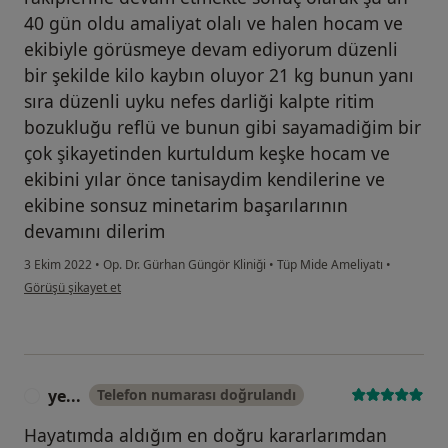
40 gün oldu amaliyat olalı ve halen hocam ve
ekibiyle görüsmeye devam ediyorum düzenli
bir şekilde kilo kaybın oluyor 21 kg bunun yanı
sıra düzenli uyku nefes darliği kalpte ritim
bozukluğu reflü ve bunun gibi sayamadiğim bir
çok şikayetinden kurtuldum keşke hocam ve
ekibini yılar önce tanisaydim kendilerine ve
ekibine sonsuz minetarim başarılarının
devamını dilerim
3 Ekim 2022
•
Op. Dr. Gürhan Güngör Kliniği
•
Tüp Mide Ameliyatı
•
kullanıcının görüşüne göre mu...r
Görüşü şikayet et
ye...
Telefon numarası doğrulandı
Y
Hayatımda aldığım en doğru kararlarımdan