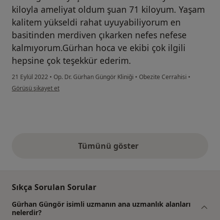
kiloyla ameliyat oldum şuan 71 kiloyum. Yaşam
kalitem yükseldi rahat uyuyabiliyorum en
basitinden merdiven çıkarken nefes nefese
kalmıyorum.Gürhan hoca ve ekibi çok ilgili
hepsine çok teşekkür ederim.
21 Eylül 2022
•
Op. Dr. Gürhan Güngör Kliniği
•
Obezite Cerrahisi
•
kullanıcının görüşüne göre ze...p
Görüşü şikayet et
Tümünü göster
yukarıdaki görüşler
Sıkça Sorulan Sorular
Gürhan Güngör isimli uzmanın ana uzmanlık alanları
nelerdir?