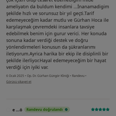
ameliyatın da buldum kendimi ...İnanamadigim
şekilde hızlı ve sorunsuz bir yıl geçti.Tarif
edemeyeceğim kadar mutlu ve Gürhan Hoca ile
karşılaşmak çevremdeki insanlara tavsiye
edebilmek benim için gurur verici. Her konuda
sonuna kadar verdiği destek ve doğru
yönlendirmeleri konusun da şükranlarımı
iletiyorum.Ayrica harika bir ekip ile disiplinli bir
şekilde ilerliyor.Hayal edemeyeceğim bir hayat
verdiği için iyiki var.
6 Ocak 2025
•
Op. Dr. Gürhan Güngör Kliniği
•
Randevu
•
kullanıcının görüşüne göre da...
Görüşü şikayet et
e ...ö
Randevu doğrulandı
E