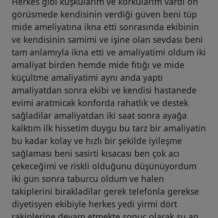
Herkes gibi kuşkularim ve korkularım vardi ön
görüsmede kendisinin verdiği güven beni tüp
mide ameliyatına ikna etti sonrasında ekibinin
ve kendisinin samimi ve işine olan sevdası beni
tam anlamıyla ikna etti ve amaliyatimi oldum iki
amaliyat birden hemde mide fıtığı ve mide
küçültme amaliyatimi aynı anda yaptı
amaliyatdan sonra ekibi ve kendisi hastanede
evimi aratmicak konforda rahatlık ve destek
sağladilar amaliyatdan iki saat sonra ayağa
kalktım ilk hissetim duygu bu tarz bir amaliyatin
bu kadar kolay ve hızlı bir şekilde iyileşme
sağlaması beni sasirti kısacası ben çok acı
çekeceğimi ve riskli olduğunu düşünüyordum
iki gün sonra taburcu oldum ve halen
takiplerini birakladilar gerek telefonla gerekse
diyetisyen ekibiyle herkes yedi yirmi dört
rakiplerine devam etmekte sonuç olarak şu an