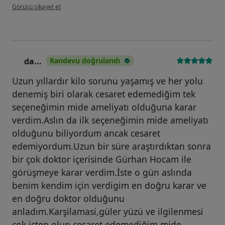
kullanıcının görüşüne göre s....h
Görüşü şikayet et
da...
Randevu doğrulandı
D
Uzun yıllardır kilo sorunu yaşamış ve her yolu
denemiş biri olarak cesaret edemediğim tek
seçeneğimin mide ameliyatı olduğuna karar
verdim.Aslın da ilk seçeneğimin mide ameliyatı
olduğunu biliyordum ancak cesaret
edemiyordum.Uzun bir süre araştırdıktan sonra
bir çok doktor içerisinde Gürhan Hocam ile
görüşmeye karar verdim.İste o gün aslında
benim kendim için verdigim en doğru karar ve
en doğru doktor olduğunu
anladım.Karşilamasi,güler yüzü ve ilgilenmesi
çok içten olup cesaret edemediğim mide