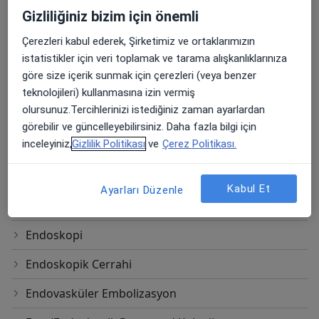
Da Vinci Robotik Cerrahi
Gizliliğiniz bizim için önemli
Detox ve Ozon
Çerezleri kabul ederek, Şirketimiz ve ortaklarımızın
istatistikler için veri toplamak ve tarama alışkanlıklarınıza
Dikişsiz Hemoroid Cerrahisi
göre size içerik sunmak için çerezleri (veya benzer
Dikişsiz Tiroid Cerrahisi
teknolojileri) kullanmasına izin vermiş
olursunuz.Tercihlerinizi istediğiniz zaman ayarlardan
Diyabet Cerrahisi
görebilir ve güncelleyebilirsiniz. Daha fazla bilgi için
inceleyiniz,
Gizlilik Politikası
ve
Çerez Politikası.
Duktoskopi
Elektron Işınlı Bilgisayarlı Tomografi
Kabul Et
Ayarları Düzenle
Endokrin Cerrahisi
Endoskopi
Endoskopik Cerrahi
Endovasküler Embolizasyon