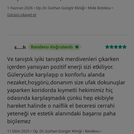
1 Haziran 2026
•
Op. Dr. Gürhan Güngör Kliniği
•
Mide Botoksu
•
kullanıcının görüşüne göre s.....
Görüşü şikayet et
s....h
Randevu doğrulandı
S
Ve tanıştık iyiki tanıştık merdivenleri çıkarken
içerden yansıyan pozitif enerji sizi etkiliyor.
Güleryüzle karşılaşıp o konforlu alanda
nezaket,hoşgörü,donanım size ufak dokunuşlar
yaparken koridorda kıymetli hekimimiz hiç
odasında karşılaşmadık çünkü hep ekibiyle
hareket halinde o naiflik el beceresi cerrahi
yeteneği ve estetik alanındaki başarısı paha
biçilemez
11 Ekim 2025
•
Op. Dr. Gürhan Güngör Kliniği
•
Randevu
•