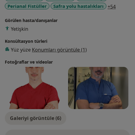
a11y_sr
Perianal Fistüller
Safra yolu hastalıkları
+54
Görülen hasta/danışanlar
Yetişkin
Konsültasyon türleri
Yüz yüze
Konumları görüntüle (1)
Fotoğraflar ve videolar
Galeriyi görüntüle (6)