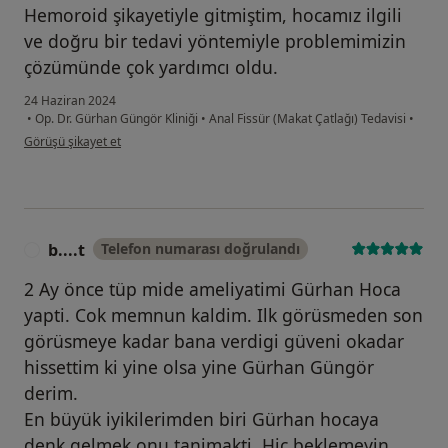
Hemoroid şikayetiyle gitmiştim, hocamız ilgili
ve doğru bir tedavi yöntemiyle problemimizin
çözümünde çok yardımcı oldu.
24 Haziran 2024
•
Op. Dr. Gürhan Güngör Kliniği
•
Anal Fissür (Makat Çatlağı) Tedavisi
•
kullanıcının görüşüne göre e ...ö
Görüşü şikayet et
b....t
Telefon numarası doğrulandı
B
2 Ay önce tüp mide ameliyatimi Gürhan Hoca
yapti. Cok memnun kaldim. Ilk görüsmeden son
görüsmeye kadar bana verdigi güveni okadar
hissettim ki yine olsa yine Gürhan Güngör
derim.
En büyük iyikilerimden biri Gürhan hocaya
denk gelmek onu tanimakti. Hic beklemeyin