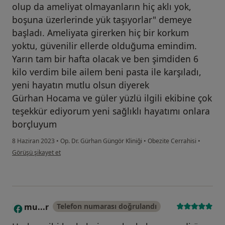
olup da ameliyat olmayanların hiç aklı yok,
boşuna üzerlerinde yük taşıyorlar" demeye
başladı. Ameliyata girerken hiç bir korkum
yoktu, güvenilir ellerde olduğuma emindim.
Yarın tam bir hafta olacak ve ben şimdiden 6
kilo verdim bile ailem beni pasta ile karşıladı,
yeni hayatın mutlu olsun diyerek
Gürhan Hocama ve güler yüzlü ilgili ekibine çok
teşekkür ediyorum yeni sağlıklı hayatımı onlara
borçluyum
8 Haziran 2023
•
Op. Dr. Gürhan Güngör Kliniği
•
Obezite Cerrahisi
•
kullanıcının görüşüne göre m.....
Görüşü şikayet et
mu...r
Telefon numarası doğrulandı
M