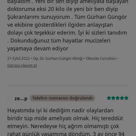
başladım . Yeni bir sen diyip ameliyata başlayan
doktoruma eksi 20 kilo ile yeni bir ben diyip
Şükranlarımı sunuyorum . Tüm Gürhan Güngör
ve ekibine gösterdikleri ilgiden anlayıştan
dolayı çok teşekkür ederim. İyi ki sizleri tanıdım
. Dokunduğunuz tüm hayatlar mucizeleri
yaşamaya devam ediyor
21 Eylül 2022
•
Op. Dr. Gürhan Güngör Kliniği
•
Obezite Cerrahisi
•
kullanıcının görüşüne göre Hasta
Görüşü şikayet et
ze...p
Telefon numarası doğrulandı
Z
Hayatımda iyi ki dediğim nadir olaylardan
biridir tüp mide ameliyatı olmak. Hiç tereddüt
etmeyin. Neredeyse hiç ağrım olmamıştı çok
rahat günlük yaşamıma döndüm. 3 ay önce 94