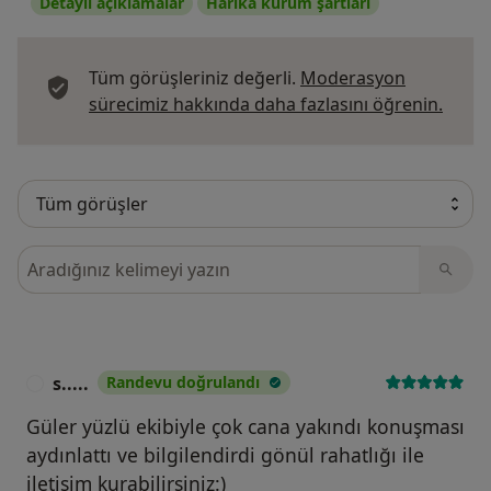
Detaylı açıklamalar
Harika kurum şartları
Tüm görüşleriniz değerli.
Moderasyon
Görüş
sürecimiz hakkında daha fazlasını öğrenin.
Görüşler içerisinde ara
s.....
Randevu doğrulandı
S
Güler yüzlü ekibiyle çok cana yakındı konuşması
aydınlattı ve bilgilendirdi gönül rahatlığı ile
iletişim kurabilirsiniz:)