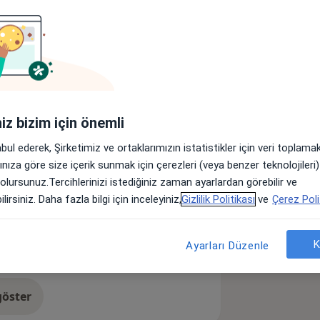
lar
'nde ve kendi kliniğinde hizmet
iniz bizim için önemli
abul ederek, Şirketimiz ve ortaklarımızın istatistikler için veri toplam
ksartroz)
Menisküs Yırtığı
arınıza göre size içerik sunmak için çerezleri (veya benzer teknolojiler
1y_sr_more_diseases
 olursunuz.Tercihlerinizi istediğiniz zaman ayarlardan görebilir ve
lirsiniz. Daha fazla bilgi için inceleyiniz,
Gizlilik Politikası
ve
Çerez Poli
K
Ayarları Düzenle
öster
neyim hakkında