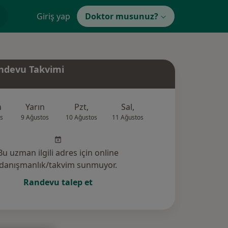
Giriş yap
Doktor musunuz?
ndevu Takvimi
n
Yarın
Pzt,
Sal,
Çar,
Per,
s
9 Ağustos
10 Ağustos
11 Ağustos
12 Ağustos
13 Ağus
Bu uzman ilgili adres için online
danışmanlık/takvim sunmuyor.
Randevu talep et