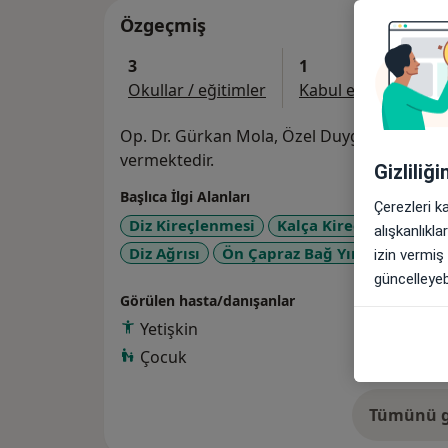
Özgeçmiş
3
1
Okullar / eğitimler
Kabul edilen sigorta
Op. Dr. Gürkan Mola, Özel Duygu Hastanesi
vermektedir.
Gizliliğ
Başlıca İlgi Alanları
Çerezleri k
Diz Kireçlenmesi
Kalça Kireçlenmesi (Ko
alışkanlıkl
a1
Diz Ağrısı
Ön Çapraz Bağ Yırtığı
+26
izin vermiş
güncelleyebi
Görülen hasta/danışanlar
Yetişkin
Çocuk
Tümünü g
de