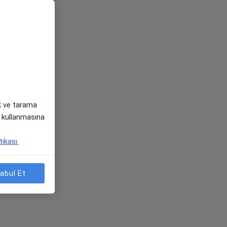
ak ve tarama
i) kullanmasına
tikası.
abul Et