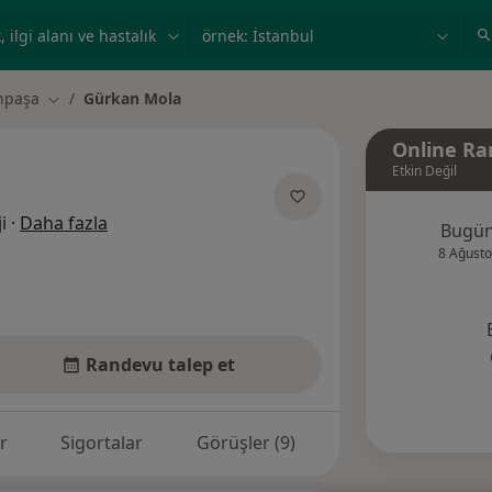
ilgi alanı ve hastalık, isim
örnek: İstanbul
npaşa
Gürkan Mola
Şehir değiştir
Online Ra
Etkin Değil
uzmanliklar hakkinda
i
·
Daha fazla
Bugü
8 Ağusto
Randevu talep et
r
Sigortalar
Görüşler (9)