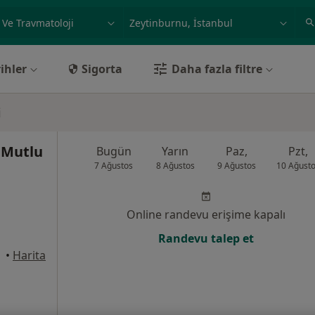
ilgi alanı ve hastalık, isim
örnek: İstanbul
ihler
Sigorta
Daha fazla filtre
i
 Mutlu
Bugün
Yarın
Paz,
Pzt,
7 Ağustos
8 Ağustos
9 Ağustos
10 Ağust
Online randevu erişime kapalı
Randevu talep et
•
Harita