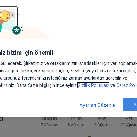
ehmet
Bugün
Yarın
Paz,
Pzt,
7 Ağustos
8 Ağustos
9 Ağustos
10 Ağust
Online randevu erişime kapalı
iniz bizim için önemli
Randevu talep et
abul ederek, Şirketimiz ve ortaklarımızın istatistikler için veri toplam
ta
arınıza göre size içerik sunmak için çerezleri (veya benzer teknolojiler
 olursunuz.Tercihlerinizi istediğiniz zaman ayarlardan görebilir ve
lirsiniz. Daha fazla bilgi için inceleyiniz,
Gizlilik Politikası
ve
Çerez Poli
K
Ayarları Düzenle
ci
Bugün
Yarın
Paz,
Pzt,
7 Ağustos
8 Ağustos
9 Ağustos
10 Ağust