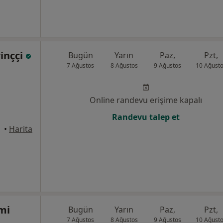
rinççi
Bugün
Yarın
Paz,
Pzt,
7 Ağustos
8 Ağustos
9 Ağustos
10 Ağust
Online randevu erişime kapalı
Randevu talep et
•
Harita
mi
Bugün
Yarın
Paz,
Pzt,
7 Ağustos
8 Ağustos
9 Ağustos
10 Ağust