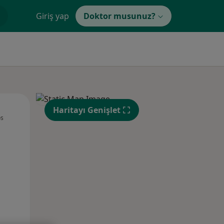
Giriş yap
Doktor musunuz?
Sal,
Çar,
Per,
Haritayı Genişlet
os
11 Ağustos
12 Ağustos
13 Ağustos