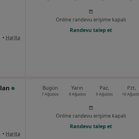
Online randevu erişime kapalı
Randevu talep et
•
Harita
ylan
Bugün
Yarın
Paz,
Pzt,
7 Ağustos
8 Ağustos
9 Ağustos
10 Ağust
Online randevu erişime kapalı
Randevu talep et
•
Harita