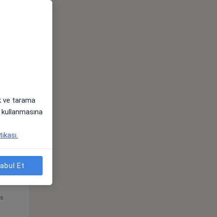
Sal,
Çar,
Per,
os
11 Ağustos
12 Ağustos
13 Ağustos
ak ve tarama
i) kullanmasına
tikası.
abul Et
Sal,
Çar,
Per,
os
11 Ağustos
12 Ağustos
13 Ağustos