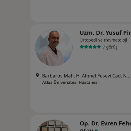
Uzm. Dr. Yusuf Pi
Ortopedi ve travmatoloji
7 görüş
Barbaros Mah, H. Ahmet Yesevi Cad, No: 149 Güneşli - Bağcılar / İstanbul, Bağcılar
Atlas Üniversitesi Hastanesi
Op. Dr. Evren Feh
Atay