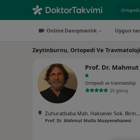
Uzmanlık, 
Online Danışmanlık
Uygun tar
Zeytinburnu, Ortopedi Ve Travmatoloj
Prof. Dr. Mahmut
Ortopedi ve travmatoloji
25 görüş
Zuhuratbaba Mah. Haksever Sok. Birinci Yıldız Sitesi 8A Blok Kat 2 D3, İstanbul
Prof. Dr. Mahmut Mutlu Muayenehanesi