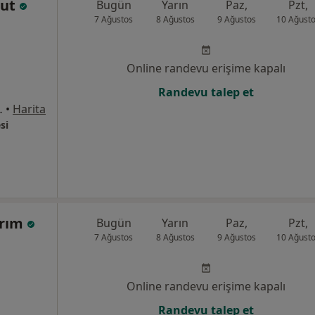
gut
Bugün
Yarın
Paz,
Pzt,
7 Ağustos
8 Ağustos
9 Ağustos
10 Ağust
Online randevu erişime kapalı
Randevu talep et
desi No: 62, İstanbul
•
Harita
si
ırım
Bugün
Yarın
Paz,
Pzt,
7 Ağustos
8 Ağustos
9 Ağustos
10 Ağust
Online randevu erişime kapalı
Randevu talep et