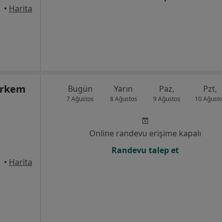
•
Harita
örkem
Bugün
Yarın
Paz,
Pzt,
7 Ağustos
8 Ağustos
9 Ağustos
10 Ağust
Online randevu erişime kapalı
Randevu talep et
•
Harita