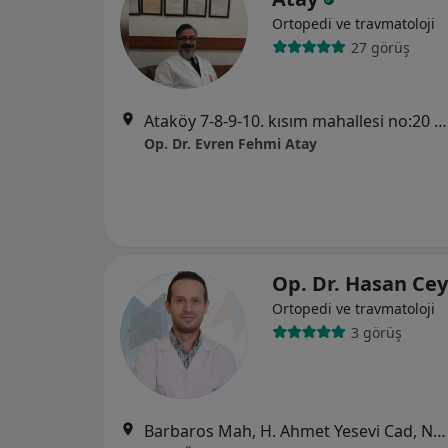
Ortopedi ve travmatoloji
27 görüş
Ataköy 7-8-9-10. kısım mahallesi no:20 A blok kat:5 , ofis no:93 Ataköy, İstanbul
Op. Dr. Evren Fehmi Atay
Op. Dr. Hasan Ce
Ortopedi ve travmatoloji
3 görüş
Barbaros Mah, H. Ahmet Yesevi Cad, No: 149 Güneşli - Bağcılar / İstanbul, Bağcılar