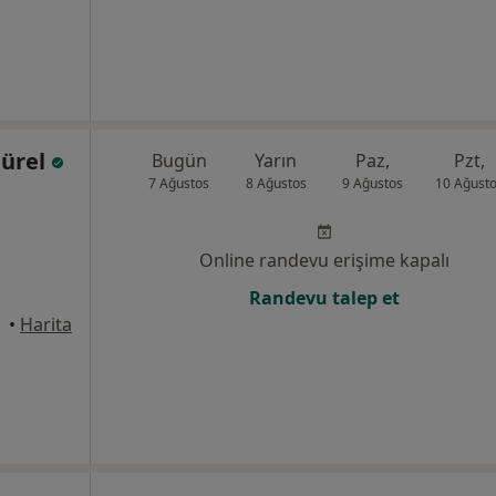
Gürel
Bugün
Yarın
Paz,
Pzt,
7 Ağustos
8 Ağustos
9 Ağustos
10 Ağust
Online randevu erişime kapalı
Randevu talep et
•
Harita