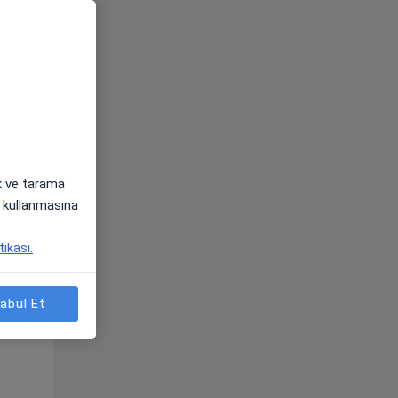
Çar,
Per,
Cum,
os
12 Ağustos
13 Ağustos
14 Ağustos
ak ve tarama
i) kullanmasına
tikası.
Çar,
Per,
Cum,
abul Et
os
12 Ağustos
13 Ağustos
14 Ağustos