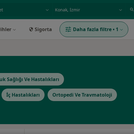
ilgi alanı ve hastalık, isim
örnek: İstanbul
ihler
Sigorta
Daha fazla filtre
•
1
uk Sağlığı Ve Hastalıkları
İç Hastalıkları
Ortopedi Ve Travmatoloji