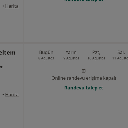
•
Harita
eltem
Bugün
Yarın
Pzt,
Sal,
8 Ağustos
9 Ağustos
10 Ağustos
11 Ağust
um
Online randevu erişime kapalı
Randevu talep et
ire:3, İzmir
•
Harita