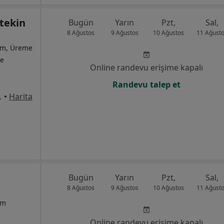
tekin
Bugün
Yarın
Pzt,
Sal,
8 Ağustos
9 Ağustos
10 Ağustos
11 Ağust
ğum, Üreme
te
Online randevu erişime kapalı
Randevu talep et
aire 13 Alsancak, İzmir
•
Harita
Bugün
Yarın
Pzt,
Sal,
8 Ağustos
9 Ağustos
10 Ağustos
11 Ağust
um
Online randevu erişime kapalı