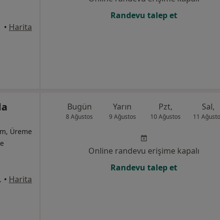
Randevu talep et
•
Harita
da
Bugün
Yarın
Pzt,
Sal,
8 Ağustos
9 Ağustos
10 Ağustos
11 Ağust
ğum, Üreme
te
Online randevu erişime kapalı
Randevu talep et
o:14/3, İzmir
•
Harita