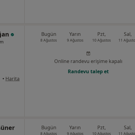
oğan
Bugün
Yarın
Pzt,
Sal,
8 Ağustos
9 Ağustos
10 Ağustos
11 Ağust
um
Online randevu erişime kapalı
Randevu talep et
•
Harita
Güner
Bugün
Yarın
Pzt,
Sal,
8 Ağustos
9 Ağustos
10 Ağustos
11 Ağust