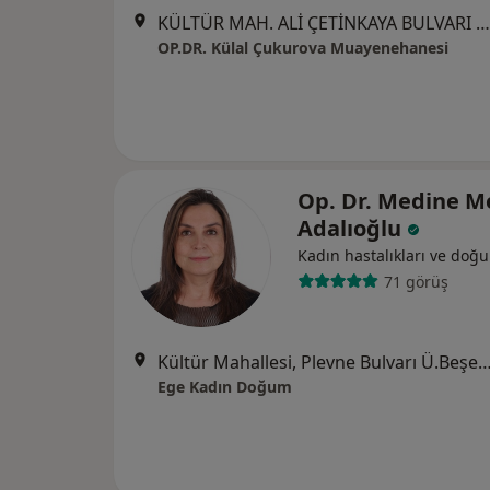
KÜLTÜR MAH. ALİ ÇETİNKAYA BULVARI YUNUS APT. NO:12 KAT:1 DAİRE:2 ALSANCAK, İzmir
OP.DR. Külal Çukurova Muayenehanesi
Op. Dr. Medine M
Adalıoğlu
Kadın hastalıkları ve doğ
71 görüş
Kültür Mahallesi, Plevne Bulvarı Ü.Beşerler Apt.No:1 Kat:2 Da
Ege Kadın Doğum