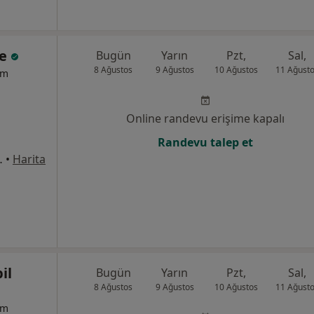
ke
Bugün
Yarın
Pzt,
Sal,
8 Ağustos
9 Ağustos
10 Ağustos
11 Ağust
um
Online randevu erişime kapalı
Randevu talep et
, Daire:10, Kat:5, Konak
•
Harita
il
Bugün
Yarın
Pzt,
Sal,
8 Ağustos
9 Ağustos
10 Ağustos
11 Ağust
um