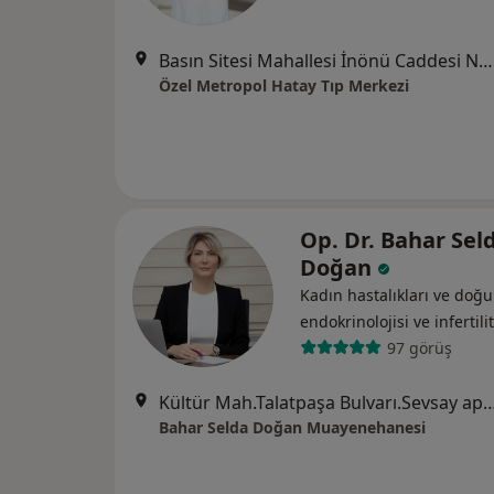
Basın Sitesi Mahallesi İnönü Caddesi No:471/A , İzmir, Karabağlar
Özel Metropol Hatay Tıp Merkezi
Op. Dr. Bahar Sel
Doğan
Kadın hastalıkları ve do
endokrinolojisi ve i̇nfertili
97 görüş
Kültür Mah.Talatpaşa Bulvarı.Sevsay apt.N
Bahar Selda Doğan Muayenehanesi