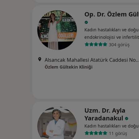
Op. Dr. Özlem Gül
Kadın hastalıkları ve do
endokrinolojisi ve i̇nfertili
304 görüş
Alsancak Mahallesi Atatürk Caddesi No : 384 Berrin Reşat Aksoy Plaza Kat 7 D
Özlem Gültekin Kliniği
Uzm. Dr. Ayla
Yaradanakul
Kadın hastalıkları ve doğ
11 görüş