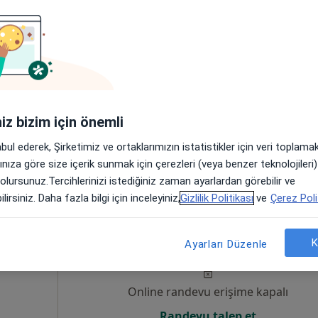
l
Bugün
Yarın
Pzt,
Sal,
8 Ağustos
9 Ağustos
10 Ağustos
11 Ağust
um, Ozon
estetik
Online randevu erişime kapalı
Randevu talep et
 D:3, İzmir
•
Harita
iniz bizim için önemli
abul ederek, Şirketimiz ve ortaklarımızın istatistikler için veri toplam
arınıza göre size içerik sunmak için çerezleri (veya benzer teknolojiler
 olursunuz.Tercihlerinizi istediğiniz zaman ayarlardan görebilir ve
lirsiniz. Daha fazla bilgi için inceleyiniz,
Gizlilik Politikası
ve
Çerez Poli
ukurova
Bugün
Yarın
Pzt,
Sal,
K
8 Ağustos
9 Ağustos
10 Ağustos
11 Ağust
Ayarları Düzenle
um
Online randevu erişime kapalı
Randevu talep et