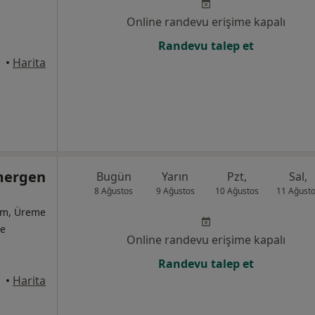
Online randevu erişime kapalı
Randevu talep et
•
Harita
vmergen
Bugün
Yarın
Pzt,
Sal,
8 Ağustos
9 Ağustos
10 Ağustos
11 Ağust
ğum, Üreme
te
Online randevu erişime kapalı
Randevu talep et
•
Harita