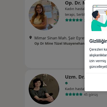
Op. Dr. Mine Tüze
Kadın hastalıkları ve doğ
terapi, Sertifikalı medikal 
30 görüş
Mimar Sinan Mah. Şair Eşref Bulvarı Park Apt. No:58 K:2
Gizliliğ
Op Dr Mine Tüzel Muayenehanesi
Çerezleri k
alışkanlıkl
izin vermiş
güncelleyebi
Uzm. Dr. Külal Ç
Kadın hastalıkları ve doğ
45 görüş