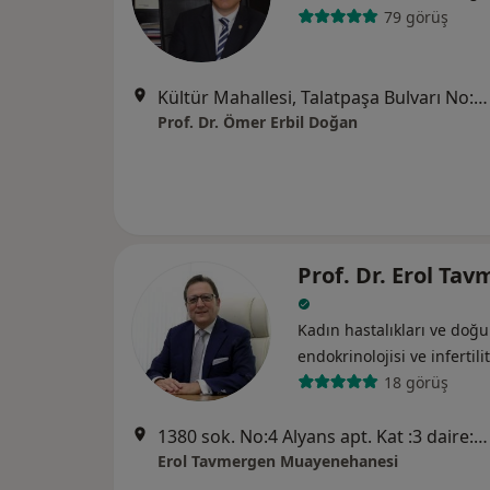
79 görüş
Kültür Mahallesi, Talatpaşa Bulvarı No:14 Sevsay Apt. Kat:1 Daire:3 Alsancak, İzmir
Prof. Dr. Ömer Erbil Doğan
Prof. Dr. Erol Ta
Kadın hastalıkları ve do
endokrinolojisi ve i̇nfertili
18 görüş
1380 sok. No:4 Alyans apt. Kat :3 daire:5-6 Alsancak, İzmir
Erol Tavmergen Muayenehanesi