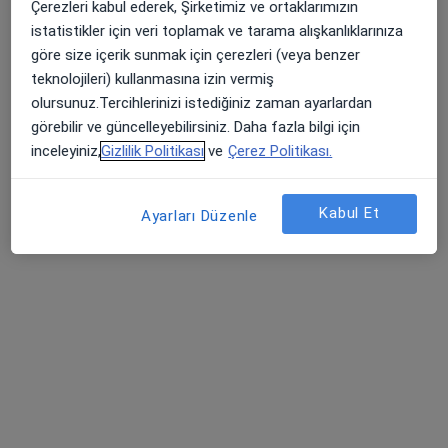
Çerezleri kabul ederek, Şirketimiz ve ortaklarımızın
i̇nfertilite
istatistikler için veri toplamak ve tarama alışkanlıklarınıza
97 görüş
göre size içerik sunmak için çerezleri (veya benzer
Kültür Mah.Talatpaşa Bulvarı.Sevsay apt.No:14/3, İzmir
•
Harita
teknolojileri) kullanmasına izin vermiş
Bahar Selda Doğan Muayenehanesi
olursunuz.Tercihlerinizi istediğiniz zaman ayarlardan
Bu uzman ilgili adres için online danışmanlık/takvim sunmuyor.
görebilir ve güncelleyebilirsiniz. Daha fazla bilgi için
inceleyiniz,
Gizlilik Politikası
ve
Çerez Politikası.
Randevu talep et
Kabul Et
Ayarları Düzenle
Doç. Dr. Barış Büke
Kadın hastalıkları ve doğum
270 görüş