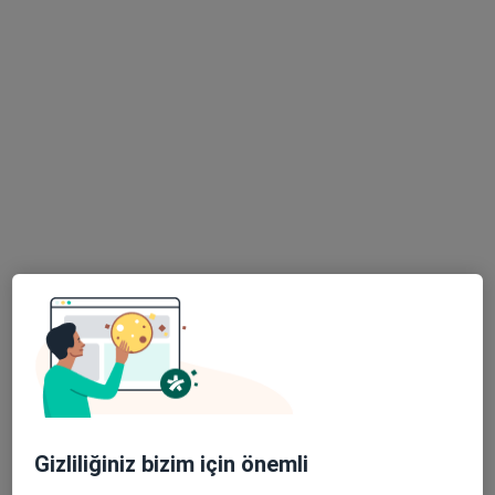
i̇nfertilite
304 görüş
Alsancak Mahallesi Atatürk Caddesi No : 384 Berrin Reşat Aksoy Plaza Kat 7 Daire 13 Alsancak, İzmir
•
Harita
Özlem Gültekin Kliniği
Bu uzman ilgili adres için online danışmanlık/takvim sunmuyor.
Randevu talep et
Op. Dr. Bahar Selda Doğan
Gizliliğiniz bizim için önemli
Kadın hastalıkları ve doğum, Üreme endokrinolojisi ve