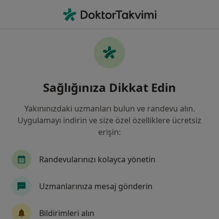
An
Rahim Ve Vajina Sarkması • Konak, İzmir
Filters
• 1
Sigorta
Harita
Rahim ve Vajina Sarkması, Konak
Sağlığınıza Dikkat Edin
Yakınınızdaki uzmanları bulun ve randevu alın.
Hangi uzmanlığı aramıştınız?
Uygulamayı indirin ve size özel özelliklere ücretsiz
Kadın Hastalıkları Ve Doğum
Üreme Endokrinolo
erişin:
Randevularınızı kolayca yönetin
Uzmanlarınıza mesaj gönderin
Bildirimleri alın