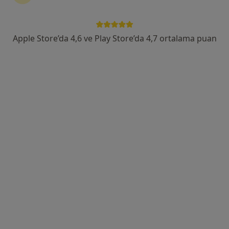
Apple Store’da 4,6 ve Play Store’da 4,7 ortalama puan
Op. Dr. Mine Tüzel
Kadın hastalıkları ve doğum, Ozon terapi, Sertifikalı medikal
estetik
30 görüş
Mimar Sinan Mah. Şair Eşref Bulvarı Park Apt. No:58 K:2 D:3, İzmir
•
Harita
Op Dr Mine Tüzel Muayenehanesi
Bu uzman ilgili adres için online danışmanlık/takvim sunmuyor.
Randevu talep et