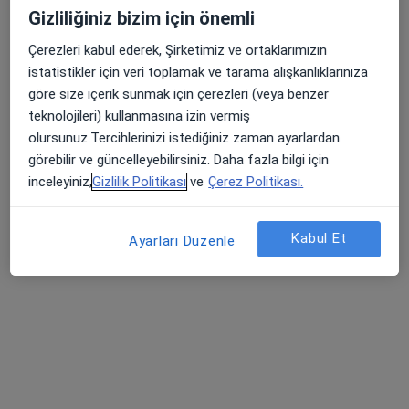
Gizliliğiniz bizim için önemli
Çerezleri kabul ederek, Şirketimiz ve ortaklarımızın
istatistikler için veri toplamak ve tarama alışkanlıklarınıza
göre size içerik sunmak için çerezleri (veya benzer
teknolojileri) kullanmasına izin vermiş
Op. Dr. Özlem Gültekin
olursunuz.Tercihlerinizi istediğiniz zaman ayarlardan
Kadın hastalıkları ve doğum, Üreme endokrinolojisi ve
görebilir ve güncelleyebilirsiniz. Daha fazla bilgi için
i̇nfertilite
inceleyiniz,
Gizlilik Politikası
ve
Çerez Politikası.
304 görüş
Alsancak Mahallesi Atatürk Caddesi No : 384 Berrin Reşat Aksoy Plaza Kat 7 Daire 13 Alsancak, İzmir
•
Harita
Kabul Et
Ayarları Düzenle
Özlem Gültekin Kliniği
Bu uzman ilgili adres için online danışmanlık/takvim sunmuyor.
Randevu talep et