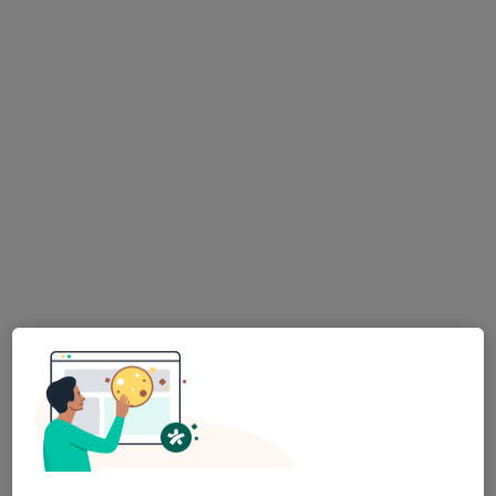
Op. Dr. Medine Meltem Adalıoğlu
Kadın hastalıkları ve doğum
71 görüş
Kültür Mahallesi, Plevne Bulvarı Ü.Beşerler Apt.No:1 Kat:2 Daire:3, İzmir
•
Harita
Ege Kadın Doğum
Bu uzman ilgili adres için online danışmanlık/takvim sunmuyor.
Randevu talep et