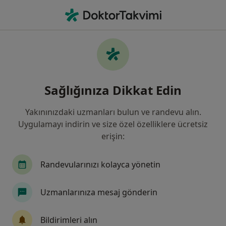
An
Yumurtalık Kisti • Konak, İzmir
Filters
• 1
Sigorta
Harita
Yumurtalık Kisti, Konak
Sağlığınıza Dikkat Edin
Yakınınızdaki uzmanları bulun ve randevu alın.
Hangi uzmanlığı aramıştınız?
Uygulamayı indirin ve size özel özelliklere ücretsiz
Kadın Hastalıkları Ve Doğum
erişin:
Çocuk Sağlığı Ve Hastalıkları
Randevularınızı kolayca yönetin
İç Hastalıkları
Ortopedi Ve Travmatoloji
Uzmanlarınıza mesaj gönderin
Kulak Burun Boğaz
Tümünü göster
Bildirimleri alın