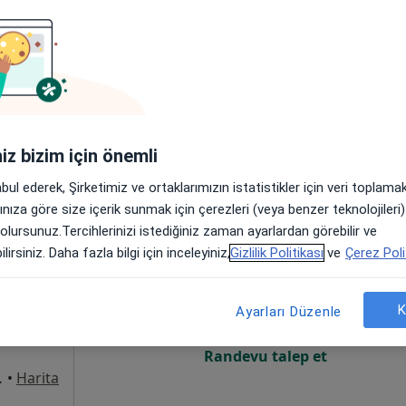
Online randevu erişime kapalı
Randevu talep et
 Adana
•
Harita
Prof.Dr Murat Alkan Çocuk Cerrahisi ve Çocuk Ürolojisi
iniz bizim için önemli
abul ederek, Şirketimiz ve ortaklarımızın istatistikler için veri toplam
arınıza göre size içerik sunmak için çerezleri (veya benzer teknolojiler
 olursunuz.Tercihlerinizi istediğiniz zaman ayarlardan görebilir ve
ılmaz
Bugün
Yarın
Cmt,
Paz,
lirsiniz. Daha fazla bilgi için inceleyiniz,
Gizlilik Politikası
ve
Çerez Poli
6 Ağustos
7 Ağustos
8 Ağustos
9 Ağusto
K
Ayarları Düzenle
Online randevu erişime kapalı
Randevu talep et
/Adana, Adana
•
Harita