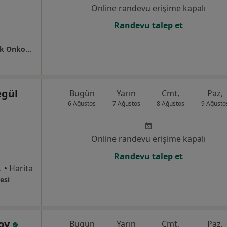
Online randevu erişime kapalı
Randevu talep et
Çukurova Üniversitesi Tıp Fakültesi Pediatrik Onkoloji Bilim Dalı
egül
Bugün
Yarın
Cmt,
Paz,
6 Ağustos
7 Ağustos
8 Ağustos
9 Ağusto
Online randevu erişime kapalı
Randevu talep et
, Adana
•
Harita
esi
soy
Bugün
Yarın
Cmt,
Paz,