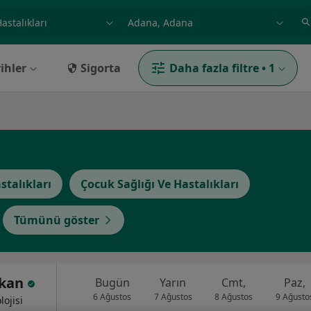
ilgi alanı ve hastalık, isim
örnek: İstanbul
ihler
Sigorta
Daha fazla filtre
•
1
stalıkları
Çocuk Sağlığı Ve Hastalıkları
Tümünü göster
lkan
Bugün
Yarın
Cmt,
Paz,
6 Ağustos
7 Ağustos
8 Ağustos
9 Ağusto
lojisi