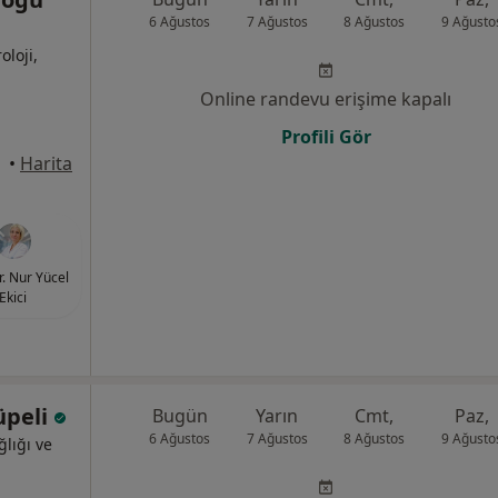
6 Ağustos
7 Ağustos
8 Ağustos
9 Ağusto
oloji,
Online randevu erişime kapalı
Profili Gör
yhan
•
Harita
r. Nur Yücel
Ekici
üpeli
Bugün
Yarın
Cmt,
Paz,
6 Ağustos
7 Ağustos
8 Ağustos
9 Ağusto
ğlığı ve