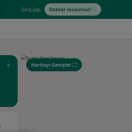
Giriş yap
Doktor musunuz?
Haritayı Genişlet
Pzt,
Sal,
Çar,
s
10 Ağustos
11 Ağustos
12 Ağustos