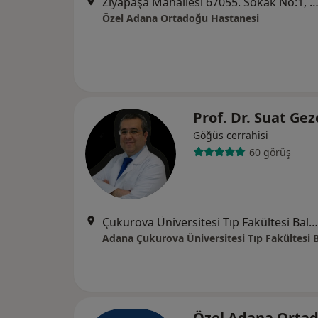
Ziyapaşa Mahallesi 67055. Sokak No:1, Se
Özel Adana Ortadoğu Hastanesi
Prof. Dr. Suat Ge
Göğüs cerrahisi
60 görüş
Çukurova Üniversitesi Tıp Fakültesi Balcalı Hastanesi 01330 Balcalı, Adana
Özel Adana Orta