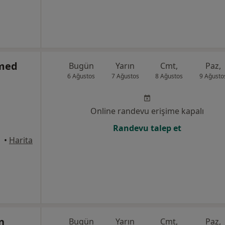
med
Bugün
Yarın
Cmt,
Paz,
6 Ağustos
7 Ağustos
8 Ağustos
9 Ağusto
Online randevu erişime kapalı
Randevu talep et
yhan
•
Harita
n
Bugün
Yarın
Cmt,
Paz,