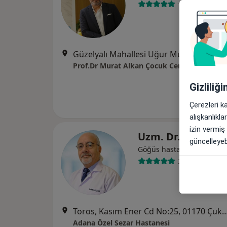
134 görüş
Güzelyalı Mahallesi Uğur Mumcu Blv. Adana Kule Apartmanı No:2/1,
Gizliliğ
Çerezleri k
alışkanlıkl
izin vermiş
Uzm. Dr. Adem Y
güncelleyebi
Göğüs hastalıkları
20 görüş
Toros, Kasım Ener Cd No:25, 01170 Çukurova
Adana Özel Sezar Hastanesi