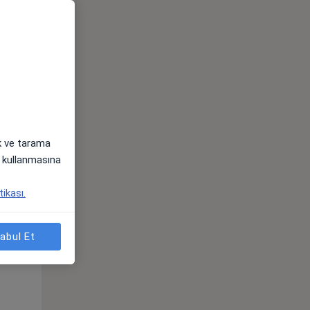
ak ve tarama
i) kullanmasına
Pzt,
Sal,
Çar,
tikası.
s
10 Ağustos
11 Ağustos
12 Ağustos
abul Et