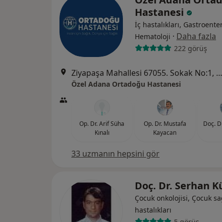
Hastanesi
İç hastalıkları, Gastroenter
·
Daha fazla
Hematoloji
222 görüş
Ziyapaşa Mahallesi 67055. Sokak No:1, Se
Özel Adana Ortadoğu Hastanesi
Op. Dr. Arif Süha
Op. Dr. Mustafa
Doç. D
Kınalı
Kayacan
33 uzmanın hepsini gör
Doç. Dr. Serhan K
Çocuk onkolojisi, Çocuk sa
hastalıkları
5 görüş