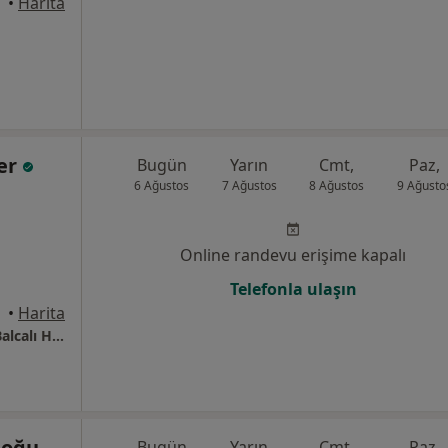
yhan
•
Harita
zer
Bugün
Yarın
Cmt,
Paz,
6 Ağustos
7 Ağustos
8 Ağustos
9 Ağusto
Online randevu erişime kapalı
Telefonla ulaşın
•
Harita
Adana Çukurova Üniversitesi Tıp Fakültesi Balcalı Hastanesi
doğu
Bugün
Yarın
Cmt,
Paz,